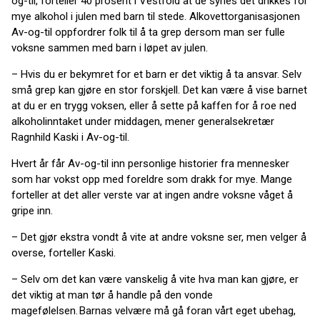
og-til, forteller 40 prosent i Vestfold at de synes det drikkes for
mye alkohol i julen med barn til stede. Alkovettorganisasjonen
Av-og-til oppfordrer folk til å ta grep dersom man ser fulle
voksne sammen med barn i løpet av julen.
– Hvis du er bekymret for et barn er det viktig å ta ansvar. Selv
små grep kan gjøre en stor forskjell. Det kan være å vise barnet
at du er en trygg voksen, eller å sette på kaffen for å roe ned
alkoholinntaket under middagen, mener generalsekretær
Ragnhild Kaski i Av-og-til.
Hvert år får Av-og-til inn personlige historier fra mennesker
som har vokst opp med foreldre som drakk for mye. Mange
forteller at det aller verste var at ingen andre voksne våget å
gripe inn.
– Det gjør ekstra vondt å vite at andre voksne ser, men velger å
overse, forteller Kaski.
– Selv om det kan være vanskelig å vite hva man kan gjøre, er
det viktig at man tør å handle på den vonde
magefølelsen. Barnas velvære må gå foran vårt eget ubehag,