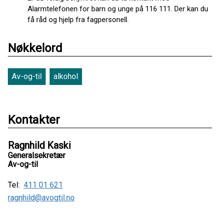
Alarmtelefonen for barn og unge på 116 111. Der kan du
få råd og hjelp fra fagpersonell.
Nøkkelord
Av-og-til
alkohol
Kontakter
Ragnhild Kaski
Generalsekretær
Av-og-til
Tel:
411 01 621
ragnhild@avogtil.no