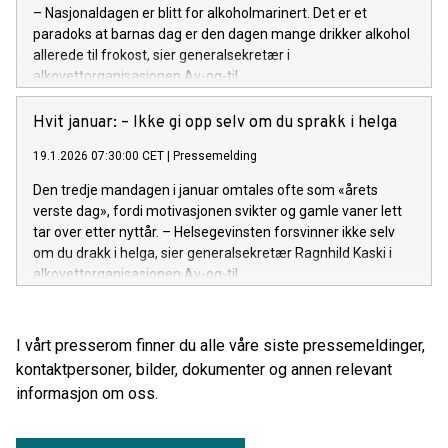
– Nasjonaldagen er blitt for alkoholmarinert. Det er et
paradoks at barnas dag er den dagen mange drikker alkohol
allerede til frokost, sier generalsekretær i
alkovettorganisasjonen Av-og-til.
Hvit januar: – Ikke gi opp selv om du sprakk i helga
19.1.2026 07:30:00 CET
|
Pressemelding
Den tredje mandagen i januar omtales ofte som «årets
verste dag», fordi motivasjonen svikter og gamle vaner lett
tar over etter nyttår. – Helsegevinsten forsvinner ikke selv
om du drakk i helga, sier generalsekretær Ragnhild Kaski i
alkovettorganisasjonen Av-og-til.
I vårt presserom finner du alle våre siste pressemeldinger,
kontaktpersoner, bilder, dokumenter og annen relevant
informasjon om oss.