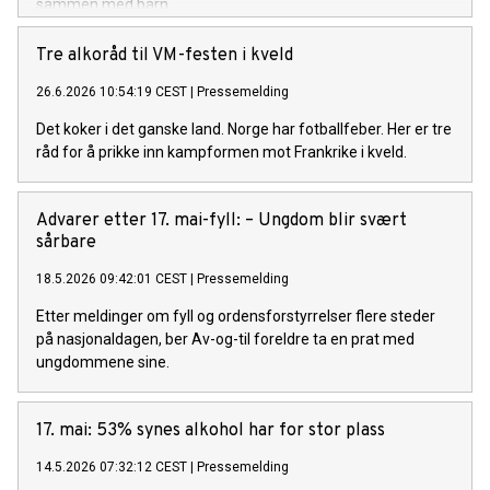
sammen med barn.
Tre alkoråd til VM-festen i kveld
26.6.2026 10:54:19 CEST
|
Pressemelding
Det koker i det ganske land. Norge har fotballfeber. Her er tre
råd for å prikke inn kampformen mot Frankrike i kveld.
Advarer etter 17. mai-fyll: – Ungdom blir svært
sårbare
18.5.2026 09:42:01 CEST
|
Pressemelding
Etter meldinger om fyll og ordensforstyrrelser flere steder
på nasjonaldagen, ber Av-og-til foreldre ta en prat med
ungdommene sine.
17. mai: 53% synes alkohol har for stor plass
14.5.2026 07:32:12 CEST
|
Pressemelding