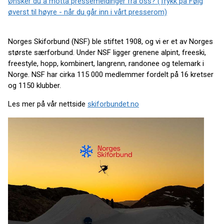
Ønsker du å motta pressemeldinger fra oss? (Trykk på Følg
øverst til høyre - når du går inn i vårt presserom)
Norges Skiforbund (NSF) ble stiftet 1908, og vi er et av Norges
største særforbund. Under NSF ligger grenene alpint, freeski,
freestyle, hopp, kombinert, langrenn, randonee og telemark i
Norge. NSF har cirka 115 000 medlemmer fordelt på 16 kretser
og 1150 klubber.
Les mer på vår nettside
skiforbundet.no