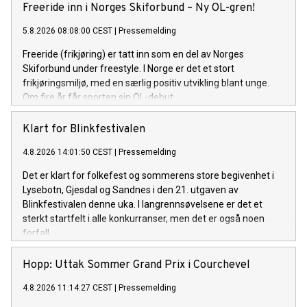
Freeride inn i Norges Skiforbund – Ny OL-gren!
5.8.2026 08:08:00 CEST
|
Pressemelding
Freeride (frikjøring) er tatt inn som en del av Norges
Skiforbund under freestyle. I Norge er det et stort
frikjøringsmiljø, med en særlig positiv utvikling blant unge.
Om fire år får sporten sin OL-debut.
Klart for Blinkfestivalen
4.8.2026 14:01:50 CEST
|
Pressemelding
Det er klart for folkefest og sommerens store begivenhet i
Lysebotn, Gjesdal og Sandnes i den 21. utgaven av
Blinkfestivalen denne uka. I langrennsøvelsene er det et
sterkt startfelt i alle konkurranser, men det er også noen
forfall.
Hopp: Uttak Sommer Grand Prix i Courchevel
4.8.2026 11:14:27 CEST
|
Pressemelding