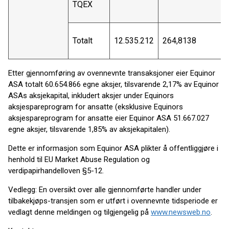
TQEX
Totalt
12.535.212
264,8138
Etter gjennomføring av ovennevnte transaksjoner eier Equinor
ASA totalt 60.654.866 egne aksjer, tilsvarende 2,17% av Equinor
ASAs aksjekapital, inkludert aksjer under Equinors
aksjespareprogram for ansatte (eksklusive Equinors
aksjespareprogram for ansatte eier Equinor ASA 51.667.027
egne aksjer, tilsvarende 1,85% av aksjekapitalen).
Dette er informasjon som Equinor ASA plikter å offentliggjøre i
henhold til EU Market Abuse Regulation og
verdipapirhandelloven §5-12.
Vedlegg: En oversikt over alle gjennomførte handler under
tilbakekjøps-transjen som er utført i ovennevnte tidsperiode er
vedlagt denne meldingen og tilgjengelig på
www.newsweb.no
.