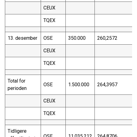
CEUX
TQEX
13. desember
OSE
350.000
260,2572
CEUX
TQEX
Total for
OSE
1.500.000
264,3957
perioden
CEUX
TQEX
Tidligere
OSE
11.035.212
264,8706