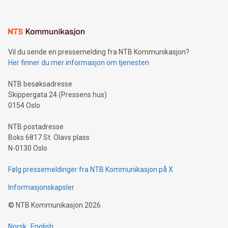
interacts with energy markets.Sustainable Innovations:
Learn about our efforts to promote sustainability in Bitcoin
mining.Sound Money: Discover how tamper-proof currency
can enhance stability.Efficient Payment Rails: See how fast,
neutral payment systems support humanitarian
Vil du sende en pressemelding fra NTB Kommunikasjon?
projects.Carbon Footprint: Compare Bitcoin's environmental
Her finner du mer informasjon om tjenesten
impact with traditional banking. "We're excited to host this
event and dive into the critical topics of Bitcoin
NTB besøksadresse
Skippergata 24 (Pressens hus)
0154 Oslo
NTB postadresse
Boks 6817 St. Olavs plass
N-0130 Oslo
Følg pressemeldinger fra NTB Kommunikasjon på X
Informasjonskapsler
©
NTB Kommunikasjon
2026
Norsk
English