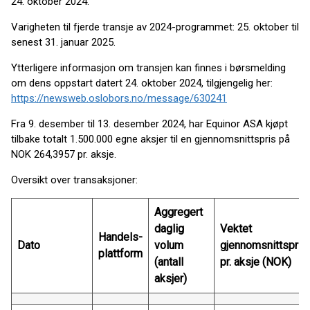
24. oktober 2024.
Varigheten til fjerde transje av 2024-programmet: 25. oktober til
senest 31. januar 2025.
Ytterligere informasjon om transjen kan finnes i børsmelding
om dens oppstart datert 24. oktober 2024, tilgjengelig her:
https://newsweb.oslobors.no/message/630241
Fra 9. desember til 13. desember 2024, har Equinor ASA kjøpt
tilbake totalt 1.500.000 egne aksjer til en gjennomsnittspris på
NOK 264,3957 pr. aksje.
Oversikt over transaksjoner:
Aggregert
daglig
Vektet
Handels-
Dato
volum
gjennomsnittspris
plattform
(antall
pr. aksje (NOK)
aksjer)