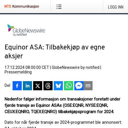
LOGG INN
Equinor ASA: Tilbakekjøp av egne
aksjer
17.12.2024 08:00:00 CET
|
GlobeNewswire by notified
|
Pressemelding
Del
Nedenfor følger informasjon om transaksjoner foretatt under
fjerde transje av Equinor ASAs (OSE:EQNR, NYSE:EQNR,
CEUX:EQNRO, TQEX:EQNRO) tilbakekjøpsprogram for 2024.
Dato for når fjerde transje av 2024-programmet ble annonsert: