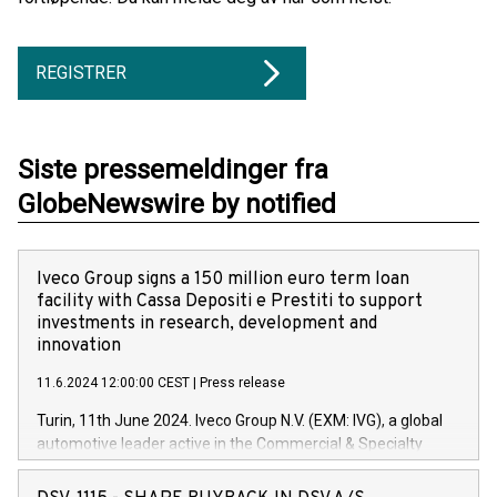
REGISTRER
Siste pressemeldinger fra
GlobeNewswire by notified
Iveco Group signs a 150 million euro term loan
facility with Cassa Depositi e Prestiti to support
investments in research, development and
innovation
11.6.2024 12:00:00 CEST
|
Press release
Turin, 11th June 2024. Iveco Group N.V. (EXM: IVG), a global
automotive leader active in the Commercial & Specialty
Vehicles, Powertrain and related Financial Services arenas,
has successfully signed a term loan facility of 150 million