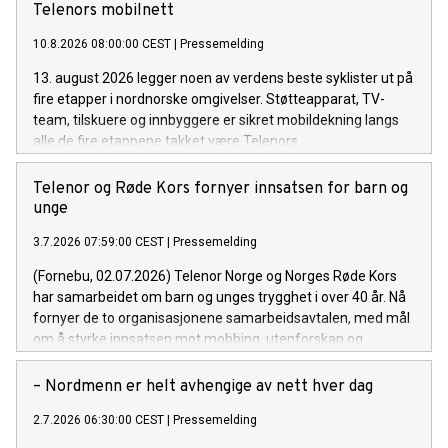
Telenors mobilnett
10.8.2026 08:00:00 CEST
|
Pressemelding
13. august 2026 legger noen av verdens beste syklister ut på
fire etapper i nordnorske omgivelser. Støtteapparat, TV-
team, tilskuere og innbyggere er sikret mobildekning langs
alle de fire etappene takket være Telenors
millioninvesteringer i mobilnettet.
Telenor og Røde Kors fornyer innsatsen for barn og
unge
3.7.2026 07:59:00 CEST
|
Pressemelding
(Fornebu, 02.07.2026) Telenor Norge og Norges Røde Kors
har samarbeidet om barn og unges trygghet i over 40 år. Nå
fornyer de to organisasjonene samarbeidsavtalen, med mål
om å styrke innsatsen mot mobbing, utenforskap og
psykiske utfordringer i en hverdag som blir stadig mer digital.
– Nordmenn er helt avhengige av nett hver dag
2.7.2026 06:30:00 CEST
|
Pressemelding