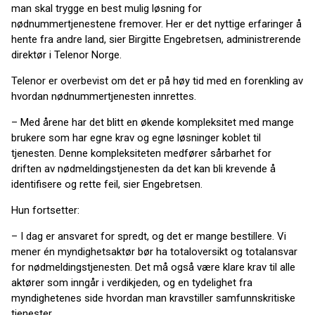
man skal trygge en best mulig løsning for
nødnummertjenestene fremover. Her er det nyttige erfaringer å
hente fra andre land, sier Birgitte Engebretsen, administrerende
direktør i Telenor Norge.
Telenor er overbevist om det er på høy tid med en forenkling av
hvordan nødnummertjenesten innrettes.
– Med årene har det blitt en økende kompleksitet med mange
brukere som har egne krav og egne løsninger koblet til
tjenesten. Denne kompleksiteten medfører sårbarhet for
driften av nødmeldingstjenesten da det kan bli krevende å
identifisere og rette feil, sier Engebretsen.
Hun fortsetter:
– I dag er ansvaret for spredt, og det er mange bestillere. Vi
mener én myndighetsaktør bør ha totaloversikt og totalansvar
for nødmeldingstjenesten. Det må også være klare krav til alle
aktører som inngår i verdikjeden, og en tydelighet fra
myndighetenes side hvordan man kravstiller samfunnskritiske
tjenester.