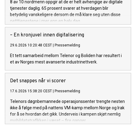
8 av 10 nordmenn oppgir at de er helt avhengige av digitale
tjenester daglig. 65 prosent svarer at hverdagen blir
betydelig vanskeligere dersom de må klare seg uten disse
netttjenestene i mer enn en halv dag.
– En kronjuvel innen digitalisering
29.6.2026 10:20:48 CEST
|
Pressemelding
Et tett samarbeid mellom Telenor og Boliden har resultert i
et av Norges mest avanserte industrinettverk.
Det snappes når vi scorer
17.6.2026 15:38:20 CEST
|
Pressemelding
Telenors døgnbemannede operasjonssenter trengte nesten
ikke å følge med på nattens VM-kamp mellom Norge og Irak
for å se hvordan det gikk. Underveis i kampen skjøt nemlig
mobildatatrafikken i været – fire ganger.