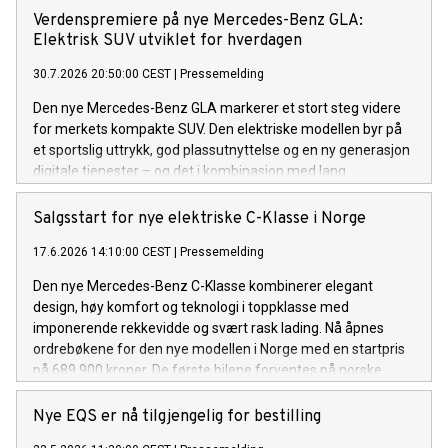
Verdenspremiere på nye Mercedes-Benz GLA:
Elektrisk SUV utviklet for hverdagen
30.7.2026 20:50:00 CEST
|
Pressemelding
Den nye Mercedes-Benz GLA markerer et stort steg videre
for merkets kompakte SUV. Den elektriske modellen byr på
et sportslig uttrykk, god plassutnyttelse og en ny generasjon
digitale tjenester – og det i kombinasjon med lang
rekkevidde og rask lading.
Salgsstart for nye elektriske C-Klasse i Norge
17.6.2026 14:10:00 CEST
|
Pressemelding
Den nye Mercedes-Benz C-Klasse kombinerer elegant
design, høy komfort og teknologi i toppklasse med
imponerende rekkevidde og svært rask lading. Nå åpnes
ordrebøkene for den nye modellen i Norge med en startpris
på 689.900 kroner. De første bilene forventes på norske
veier til høsten.
Nye EQS er nå tilgjengelig for bestilling