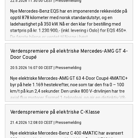
22.5.2026 11:30:00 CEST
|
Pressemelding
Nye Mercedes-Benz EQS har en imponerende rekkevidde på
opptil 878 kilometer med norsk standardutstyr, og en
ladehastighet på 350 kW. Nå er den klar for bestilling med
startpris på kr. 1.230.900,- (inkl. levering i Oslo) for EQS 450+.
De første bilene er ventet til Norge i høst.
Verdenspremiere på elektriske Mercedes-AMG GT 4-
Door Coupé
20.5.2026 16:07:00 CEST
|
Pressemelding
Nye elektriske Mercedes-AMG GT 63 4-Door Coupé 4MATIC+
byr på hele 1.169 hestekrefter, noe som tar den fra 0 – 100
km/t på kun 2,4 sekunder. Den unike 800 V-drivlinjen har tre
axial flux motorer, Formel 1-teknologi, og gir en distinktiv V8-
opplevelse. De første bilene forventes på norske veier før
årsskiftet.
Verdenspremiere på elektriske C-Klasse
21.4.2026 12:08:03 CEST
|
Pressemelding
Nye elektriske Mercedes-Benz C 400 4MATIC har avansert