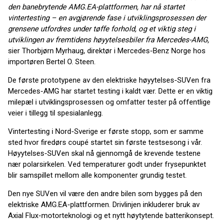
den banebrytende AMG.EA-plattformen, har nå startet
vintertesting – en avgjørende fase i utviklingsprosessen der
grensene utfordres under tøffe forhold, og et viktig steg i
utviklingen av fremtidens høyytelsesbiler fra Mercedes-AMG,
sier Thorbjørn Myrhaug, direktør i Mercedes-Benz Norge hos
importøren Bertel O. Steen.
De første prototypene av den elektriske høyytelses-SUVen fra
Mercedes-AMG har startet testing i kaldt vær. Dette er en viktig
milepæl i utviklingsprosessen og omfatter tester på offentlige
veier i tillegg til spesialanlegg.
Vintertesting i Nord-Sverige er første stopp, som er samme
sted hvor firedørs coupé startet sin første testsesong i vår.
Høyytelses-SUVen skal nå gjennomgå de krevende testene
nær polarsirkelen. Ved temperaturer godt under frysepunktet
blir samspillet mellom alle komponenter grundig testet.
Den nye SUVen vil være den andre bilen som bygges på den
elektriske AMG.EA-plattformen. Drivlinjen inkluderer bruk av
Axial Flux-motorteknologi og et nytt høytytende batterikonsept.