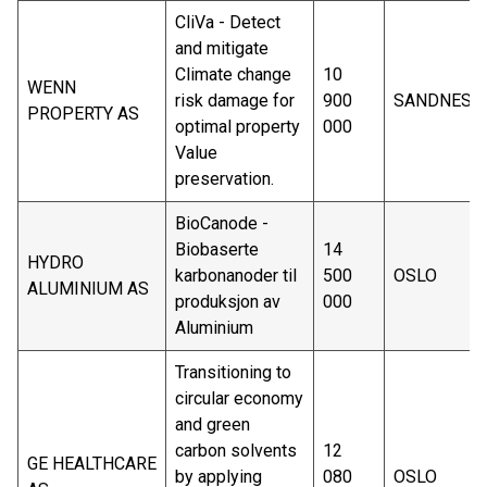
CliVa - Detect
and mitigate
Climate change
10
WENN
risk damage for
900
SANDNES
PROPERTY AS
optimal property
000
Value
preservation.
BioCanode -
Biobaserte
14
HYDRO
karbonanoder til
500
OSLO
ALUMINIUM AS
produksjon av
000
Aluminium
Transitioning to
circular economy
and green
carbon solvents
12
GE HEALTHCARE
by applying
080
OSLO