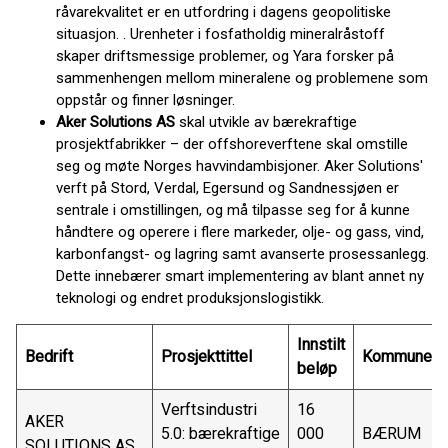
råvarekvalitet er en utfordring i dagens geopolitiske
situasjon. . Urenheter i fosfatholdig mineralråstoff
skaper driftsmessige problemer, og Yara forsker på
sammenhengen mellom mineralene og problemene som
oppstår og finner løsninger.
Aker Solutions AS
skal utvikle av bærekraftige
prosjektfabrikker – der offshoreverftene skal omstille
seg og møte Norges havvindambisjoner. Aker Solutions'
verft på Stord, Verdal, Egersund og Sandnessjøen er
sentrale i omstillingen, og må tilpasse seg for å kunne
håndtere og operere i flere markeder, olje- og gass, vind,
karbonfangst- og lagring samt avanserte prosessanlegg.
Dette innebærer smart implementering av blant annet ny
teknologi og endret produksjonslogistikk.
Innstilt
Bedrift
Prosjekttittel
Kommune
beløp
Verftsindustri
16
AKER
5.0: bærekraftige
000
BÆRUM
SOLUTIONS AS