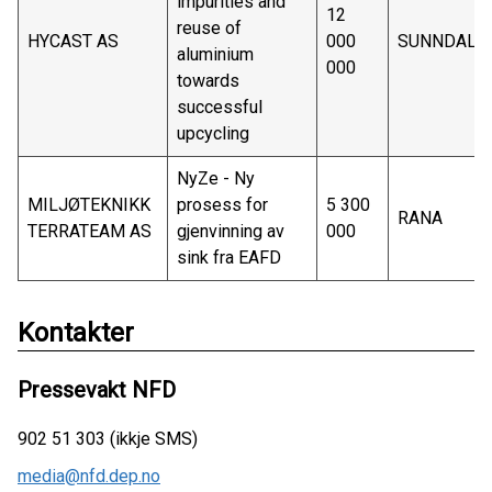
impurities and
12
reuse of
HYCAST AS
000
SUN
aluminium
000
towards
successful
upcycling
NyZe - Ny
MILJØTEKNIKK
prosess for
5 300
RANA
TERRATEAM AS
gjenvinning av
000
sink fra EAFD
Kontakter
Pressevakt NFD
902 51 303 (ikkje SMS)
media@nfd.dep.no