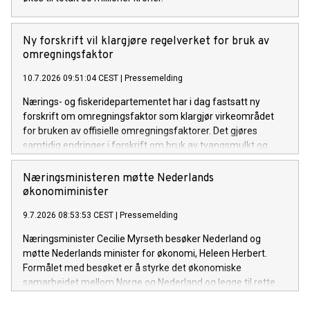
Ny forskrift vil klargjøre regelverket for bruk av
omregningsfaktor
10.7.2026 09:51:04 CEST
|
Pressemelding
Nærings- og fiskeridepartementet har i dag fastsatt ny
forskrift om omregningsfaktor som klargjør virkeområdet
for bruken av offisielle omregningsfaktorer. Det gjøres
samtidig endringer i forskrift om bruk av tvangsmulkt og
overtredelsesgebyr ved brudd på havressurslova og
deltakerloven, i tråd med sanksjonsreglene i den nye
Næringsministeren møtte Nederlands
forskriften.
økonomiminister
9.7.2026 08:53:53 CEST
|
Pressemelding
Næringsminister Cecilie Myrseth besøker Nederland og
møtte Nederlands minister for økonomi, Heleen Herbert.
Formålet med besøket er å styrke det økonomiske
samarbeidet mellom Norge og Nederland og legge til rette
for økt handel, investeringer og næringslivssamarbeid.