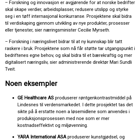
– Forskning og innovasjon er avgjørende for at norske bedrifter
skal skape verdier, arbeidsplasser, redusere utslipp og styrke
seg i en tøff internasjonal konkurranse. Prosjektene skal bidra
til verdiskaping gjennom utvikling av nye produkter, prosesser
eller tjenester, sier næringsminister Cecilie Myrseth.
– Forskning i næringslivet bidrar til at ny kunnskap blir tatt
raskere i bruk. Prosjektene som nå får støtte tar utgangspunkt i
bedriftenes egne behov, og skal bidra til et bærekraftig og mer
digitalisert næringsliv, sier administrerende direktør Mari Sundli
Tveit.
Noen eksempler
GE Healthcare AS
produserer røntgenkontrastmiddel på
Lindesnes til verdensmarkedet. I dette prosjektet tas det
sikte på å erstatte noen a løsemidlene som anvendes i
produksjonsprosessen med noe som er mer
kostnadseffektivt og miljøvenning.
YARA International ASA
produserer kunstgjødsel, og