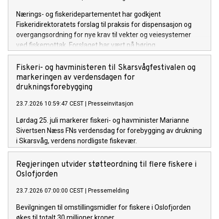
Nærings- og fiskeridepartementet har godkjent
Fiskeridirektoratets forslag til praksis for dispensasjon og
overgangsordning for nye krav til vekter og veiesystemer
ved fiskemottak. Forslaget har vært på høring.
Fiskeri- og havministeren til Skarsvågfestivalen og
markeringen av verdensdagen for
drukningsforebygging
23.7.2026 10:59:47 CEST
|
Presseinvitasjon
Lørdag 25. juli markerer fiskeri- og havminister Marianne
Sivertsen Næss FNs verdensdag for forebygging av drukning
i Skarsvåg, verdens nordligste fiskevær.
Regjeringen utvider støtteordning til flere fiskere i
Oslofjorden
23.7.2026 07:00:00 CEST
|
Pressemelding
Bevilgningen til omstillingsmidler for fiskere i Oslofjorden
økes til totalt 30 millioner kroner.