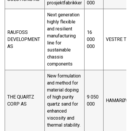
prosjektfabrikker
000
Next generation
highly flexible
and resilient
RAUFOSS
16
manufacturing
DEVELOPMENT
000
VESTRE TO
line for
AS
000
sustainable
chassis
components
New formulation
and method for
material doping
THE QUARTZ
of high purity
9 050
HAMARØY
CORP AS
quartz sand for
000
enhanced
viscosity and
thermal stability.