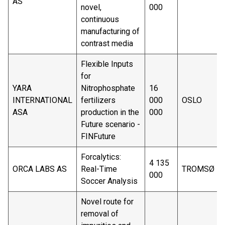
AS
novel,
000
continuous
manufacturing of
contrast media
Flexible Inputs
for
YARA
Nitrophosphate
16
INTERNATIONAL
fertilizers
000
OSLO
ASA
production in the
000
Future scenario -
FINFuture
Forcalytics:
4 135
ORCA LABS AS
Real-Time
TROMSØ
000
Soccer Analysis
Novel route for
removal of