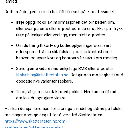
jamleg.
Dette må du gjere om du har fått forsøk på e-post-svindel:
Ikkje oppgi noko av informasjonen det blir beden om,
eller svar på sms eller e-post som du er usikker på. Trykk
ikkje på lenkjer eller vedlegg, men slett e-posten.
Om du har gitt kort- og kodeopplysningar som vart
etterspurde frå ein slik falsk e-post, ta kontakt med
banken og sperr kort og kontoar så raskt som mogleg.
Send gjerne vidare mistenkjelege SMS eller e-postar
til phishing@skatteetaten.no
. Det gir oss moglegheit for å
oppdage nye variantar raskare.
Ta også gjerne kontakt med politiet. Her kan du få råd
om kva du bør gjere vidare.
Her kan du sjå fleire tips for å unngå svindel og døme på falske
meldingar som gir seg ut for å vere frå Skatteetaten:
https://www.skatteetaten.no/om-
skatteetaten/sikkerhet/svindel/