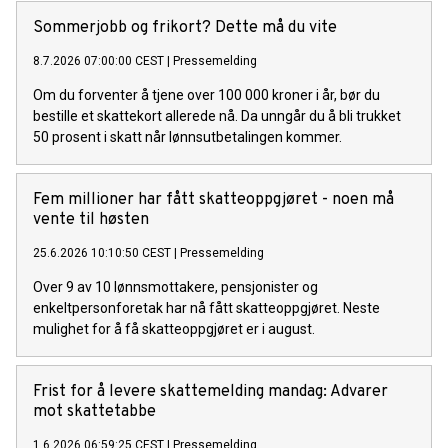
byggeplasser, transport, serveringssteder og andre
personallistepliktige bransjer.
Sommerjobb og frikort? Dette må du vite
8.7.2026 07:00:00 CEST
|
Pressemelding
Om du forventer å tjene over 100 000 kroner i år, bør du
bestille et skattekort allerede nå. Da unngår du å bli trukket
50 prosent i skatt når lønnsutbetalingen kommer.
Fem millioner har fått skatteoppgjøret - noen må
vente til høsten
25.6.2026 10:10:50 CEST
|
Pressemelding
Over 9 av 10 lønnsmottakere, pensjonister og
enkeltpersonforetak har nå fått skatteoppgjøret. Neste
mulighet for å få skatteoppgjøret er i august.
Frist for å levere skattemelding mandag: Advarer
mot skattetabbe
1.6.2026 06:59:25 CEST
|
Pressemelding