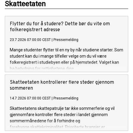
Skatteetaten
Flytter du for å studere? Dette bør du vite om
folkeregistrert adresse
23.7.2026 07:00:00 CEST
|
Pressemelding
Mange studenter flytter til en ny by når studiene starter. Som
student kan du i mange tilfeller velge om du vil være
folkeregistrert i studiebyen eller på hjemstedet. Valget kan
ha betydning for rettighetene dine.
Skatteetaten kontrollerer flere steder gjennom
sommeren
14.7.2026 07:00:00 CEST
|
Pressemelding
Skatteetatens skattepatrulje tar ikke sommerferie og vil
gjennomføre kontroller flere steder i landet gjennom
sommermånedene for å forhindre og
forebygge skattekriminalitet. Prioriterte bransjer er