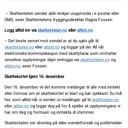
– Skatteetaten sender aldri lenkjer uoppmoda i e-postar eller
SMS, seier Skatteetatens tryggingsdirektør Ragna Fossen.
Logg alltid inn via
skatteetaten.no
eller
altinn.no
– Det beste vernet mot svindel er at du sjølv går til
skatteetaten.no
eller
altinn.no
og loggar på der. All vår
elektroniske kommunikasjon med skattytarar som omfattar
sensitive opplysningar skjer innlogga via
skatteetaten.no
og
altinn.no
, seier Fossen.
Skattekortet kjem 16. desember
Den 16. desember vil det komme meldingar til alle med inntekt
eller formue om at skattekortet er klart og bør sjekkast. Du må
her, som alltid når vi sender ut meldingar, gå til
skattetaten.no
eller
altinn.no
og logge deg på for å sjekke at opplysningane vi
har om deg og formuen og inntekta di stemmer.
Skatteetaten ser alvorleg på slike svindelforsøk og politimelder