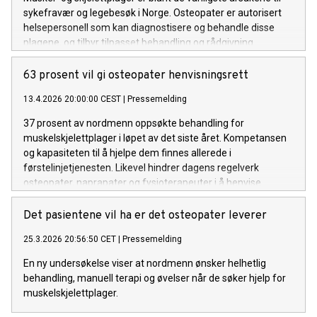
sykefravær og legebesøk i Norge. Osteopater er autorisert
helsepersonell som kan diagnostisere og behandle disse
plagene, og tilbyr tilpasset behandling og rådgivning.
63 prosent vil gi osteopater henvisningsrett
13.4.2026 20:00:00 CEST
|
Pressemelding
37 prosent av nordmenn oppsøkte behandling for
muskelskjelettplager i løpet av det siste året. Kompetansen
og kapasiteten til å hjelpe dem finnes allerede i
førstelinjetjenesten. Likevel hindrer dagens regelverk
osteopater, naprapater og fysioterapeuter i å henvise
pasienter videre. To av tre nordmenn mener det bør endres.
Det pasientene vil ha er det osteopater leverer
25.3.2026 20:56:50 CET
|
Pressemelding
En ny undersøkelse viser at nordmenn ønsker helhetlig
behandling, manuell terapi og øvelser når de søker hjelp for
muskelskjelettplager.