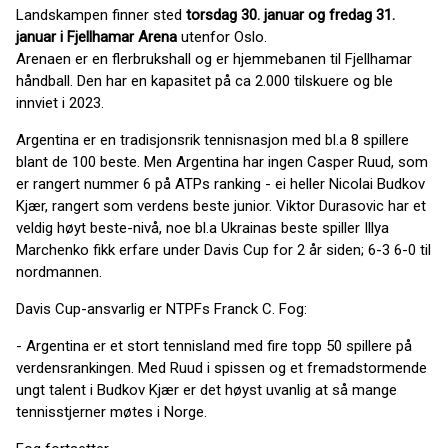
Landskampen finner sted
torsdag 30. januar og fredag 31.
januar i Fjellhamar Arena
utenfor Oslo.
Arenaen er en flerbrukshall og er hjemmebanen til Fjellhamar
håndball. Den har en kapasitet på ca 2.000 tilskuere og ble
innviet i 2023.
Argentina er en tradisjonsrik tennisnasjon med bl.a 8 spillere
blant de 100 beste. Men Argentina har ingen Casper Ruud, som
er rangert nummer 6 på ATPs ranking - ei heller Nicolai Budkov
Kjær, rangert som verdens beste junior. Viktor Durasovic har et
veldig høyt beste-nivå, noe bl.a Ukrainas beste spiller Illya
Marchenko fikk erfare under Davis Cup for 2 år siden; 6-3 6-0 til
nordmannen.
Davis Cup-ansvarlig er NTPFs Franck C. Fog:
- Argentina er et stort tennisland med fire topp 50 spillere på
verdensrankingen. Med Ruud i spissen og et fremadstormende
ungt talent i Budkov Kjær er det høyst uvanlig at så mange
tennisstjerner møtes i Norge.