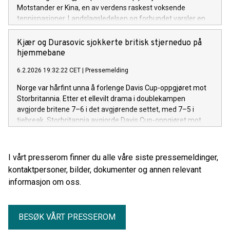
Motstander er Kina, en av verdens raskest voksende
tennisnasjoner. Landslagsledelsen og forbundet varsler en
tøff kamp, men har stor tro på norsk seier.
Kjær og Durasovic sjokkerte britisk stjerneduo på
hjemmebane
6.2.2026 19:32:22 CET
|
Pressemelding
Norge var hårfint unna å forlenge Davis Cup-oppgjøret mot
Storbritannia. Etter et ellevilt drama i doublekampen
avgjorde britene 7–6 i det avgjørende settet, med 7–5 i
tiebreak. Storbritannia avgjorde Davis Cup-oppgjøret mot
Norge med seier i doublekampen på Nadderud Arena.
I vårt presserom finner du alle våre siste pressemeldinger,
kontaktpersoner, bilder, dokumenter og annen relevant
informasjon om oss.
BESØK VÅRT PRESSEROM