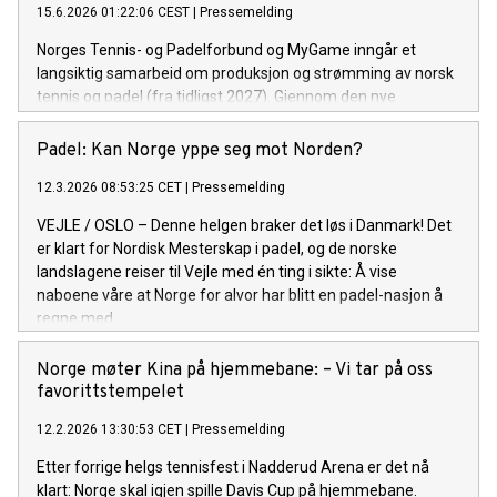
15.6.2026 01:22:06 CEST
|
Pressemelding
Norges Tennis- og Padelforbund og MyGame inngår et
langsiktig samarbeid om produksjon og strømming av norsk
tennis og padel (fra tidligst 2027). Gjennom den nye
plattformen Tennis & Padel TV er ambisjonen å gjøre både
elite- og breddeaktivitet tilgjengelig for publikum over hele
Padel: Kan Norge yppe seg mot Norden?
landet.
12.3.2026 08:53:25 CET
|
Pressemelding
VEJLE / OSLO – Denne helgen braker det løs i Danmark! Det
er klart for Nordisk Mesterskap i padel, og de norske
landslagene reiser til Vejle med én ting i sikte: Å vise
naboene våre at Norge for alvor har blitt en padel-nasjon å
regne med.
Norge møter Kina på hjemmebane: – Vi tar på oss
favorittstempelet
12.2.2026 13:30:53 CET
|
Pressemelding
Etter forrige helgs tennisfest i Nadderud Arena er det nå
klart: Norge skal igjen spille Davis Cup på hjemmebane.