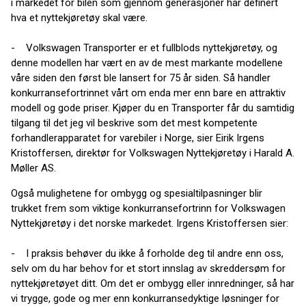
i markedet for bilen som gjennom generasjoner har definert
hva et nyttekjøretøy skal være.
- Volkswagen Transporter er et fullblods nyttekjøretøy, og
denne modellen har vært en av de mest markante modellene
våre siden den først ble lansert for 75 år siden. Så handler
konkurransefortrinnet vårt om enda mer enn bare en attraktiv
modell og gode priser. Kjøper du en Transporter får du samtidig
tilgang til det jeg vil beskrive som det mest kompetente
forhandlerapparatet for varebiler i Norge, sier Eirik Irgens
Kristoffersen, direktør for Volkswagen Nyttekjøretøy i Harald A.
Møller AS.
Også mulighetene for ombygg og spesialtilpasninger blir
trukket frem som viktige konkurransefortrinn for Volkswagen
Nyttekjøretøy i det norske markedet. Irgens Kristoffersen sier:
- I praksis behøver du ikke å forholde deg til andre enn oss,
selv om du har behov for et stort innslag av skreddersøm for
nyttekjøretøyet ditt. Om det er ombygg eller innredninger, så har
vi trygge, gode og mer enn konkurransedyktige løsninger for