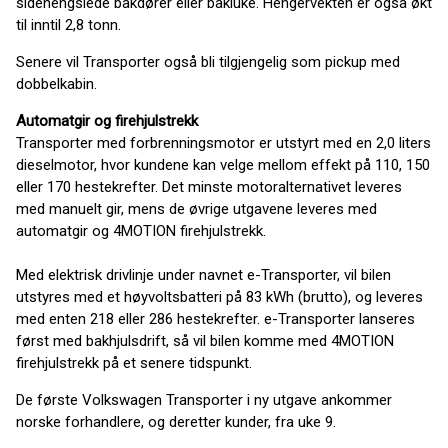
sidehengslede bakdører eller bakluke. Hengervekten er også økt
til inntil 2,8 tonn.
Senere vil Transporter også bli tilgjengelig som pickup med
dobbelkabin.
Automatgir og firehjulstrekk
Transporter med forbrenningsmotor er utstyrt med en 2,0 liters
dieselmotor, hvor kundene kan velge mellom effekt på 110, 150
eller 170 hestekrefter. Det minste motoralternativet leveres
med manuelt gir, mens de øvrige utgavene leveres med
automatgir og 4MOTION firehjulstrekk.
Med elektrisk drivlinje under navnet e-Transporter, vil bilen
utstyres med et høyvoltsbatteri på 83 kWh (brutto), og leveres
med enten 218 eller 286 hestekrefter. e-Transporter lanseres
først med bakhjulsdrift, så vil bilen komme med 4MOTION
firehjulstrekk på et senere tidspunkt.
De første Volkswagen Transporter i ny utgave ankommer
norske forhandlere, og deretter kunder, fra uke 9.