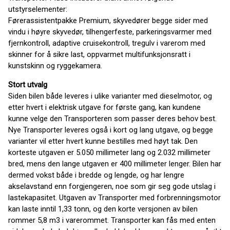
utstyrselementer:
Førerassistentpakke Premium, skyvedører begge sider med
vindu i høyre skyvedør, tilhengerfeste, parkeringsvarmer med
fjernkontroll, adaptive cruisekontroll, tregulv i varerom med
skinner for å sikre last, oppvarmet multifunksjonsratt i
kunstskinn og ryggekamera.
Stort utvalg
Siden bilen både leveres i ulike varianter med dieselmotor, og
etter hvert i elektrisk utgave for første gang, kan kundene
kunne velge den Transporteren som passer deres behov best.
Nye Transporter leveres også i kort og lang utgave, og begge
varianter vil etter hvert kunne bestilles med høyt tak. Den
korteste utgaven er 5.050 millimeter lang og 2.032 millimeter
bred, mens den lange utgaven er 400 millimeter lenger. Bilen har
dermed vokst både i bredde og lengde, og har lengre
akselavstand enn forgjengeren, noe som gir seg gode utslag i
lastekapasitet. Utgaven av Transporter med forbrenningsmotor
kan laste inntil 1,33 tonn, og den korte versjonen av bilen
rommer 5,8 m3 i varerommet. Transporter kan fås med enten