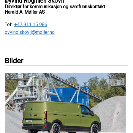
Øyvind Rognlien Skovli
Direktør for kommunikasjon og samfunnskontakt
Harald A. Møller AS
Tel:
+47 911 15 986
oyvind.skovli@moller.no
Bilder