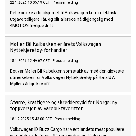
22.1.2026 10:05:19 CET
|
Pressemelding
Det ikoniske arbeidsjernet til Volkswagen kom i elektrisk
utgave tidligere i år, og blir allerede nå tilgjengelig med
4MOTION firehjulsdrift.
Møller Bil Kalbakken er årets Volkswagen
Nyttekjøretøy-forhandler
15.1.2026 12:49:07 CET
|
Pressemelding
Det var Møller Bil Kalbakken som stakk av med den gjeveste
utmerkelsen for Volkswagen Nyttekjøretøy på Harald A.
Møllers årlige kickoff.
Større, kraftigere og skreddersydd for Norge: ny
toppversjon av varebil-favoritten
18.12.2025 15:43:00 CET
|
Pressemelding
Volkswagen ID. Buzz Cargo har vært landets mest populære
varebil de siste årene. Nå kan nordmenn få den i en