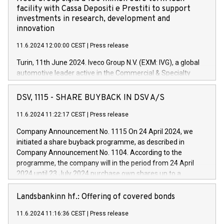
facility with Cassa Depositi e Prestiti to support
investments in research, development and
innovation
11.6.2024 12:00:00 CEST
|
Press release
Turin, 11th June 2024. Iveco Group N.V. (EXM: IVG), a global
automotive leader active in the Commercial & Specialty
Vehicles, Powertrain and related Financial Services arenas,
has successfully signed a term loan facility of 150 million
DSV, 1115 - SHARE BUYBACK IN DSV A/S
euros with Cassa Depositi e Prestiti (CDP), for the creation of
new projects in Italy dedicated to research, development and
11.6.2024 11:22:17 CEST
|
Press release
innovation. In detail, through the resources made available
Company Announcement No. 1115 On 24 April 2024, we
by CDP, Iveco Group will develop innovative technologies and
initiated a share buyback programme, as described in
architectures in the field of electric propulsion and further
Company Announcement No. 1104. According to the
develop solutions for autonomous driving, digitalisation and
programme, the company will in the period from 24 April
vehicle connectivity aimed at increasing efficiency, safety,
2024 until 23 July 2024 purchase own shares up to a
driving comfort and productivity. The financed investments,
maximum value of DKK 1,000 million, and no more than
which will have a 5-year amortising profile, will be made by
1,700,000 shares, corresponding to 0.79% of the share
Landsbankinn hf.: Offering of covered bonds
Iveco Group in Italy by the end of 2025. Iveco Group N.V.
capital at commencement of the programme. The
(EXM: IVG) is the home of unique people and brands that
11.6.2024 11:16:36 CEST
|
Press release
programme has been implemented in accordance with
power your business and mission to advance a more