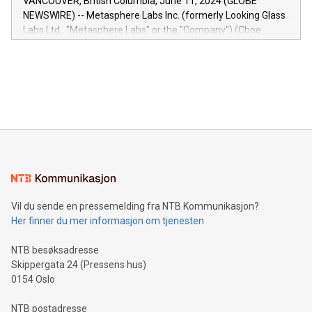
VANCOUVER, British Columbia, June 11, 2024 (GLOBE
capabilities of the Relay42 Insights module include: Deep
NEWSWIRE) -- Metasphere Labs Inc. (formerly Looking Glass
insights into customer behaviors: With the Relay42 Insights
Labs Ltd., "Metasphere Labs" or the "Company") (Cboe
module, marketers can ask unlimited questions about their
Canada: LABZ) (OTC: LABZF) (FRA: H1N) is thrilled to
data and gain a deeper understanding of how to serve their
announce an engaging Twitter Spaces event on Green
customers more effectively. Simplicity with AI-powered
Bitcoin mining, energy markets, and sustainability on July 3,
querying: Marketers can use artificial intelligence to query
2024 at 2 p.m. ET. Follow us on X at MetasphereLabs for
their data using natural language search, reducing the
updates and to join the event. What We'll Discuss Bitcoin
reliance on data scientists. Us
Mining Basics: Understand the fundamentals of Bitcoin
mining.Energy Market Dynamics: Explore how Bitcoin mining
interacts with energy markets.Sustainable Innovations:
Learn about our efforts to promote sustainability in Bitcoin
mining.Sound Money: Discover how tamper-proof currency
can enhance stability.Efficient Payment Rails: See how fast,
neutral payment systems support humanitarian
Vil du sende en pressemelding fra NTB Kommunikasjon?
projects.Carbon Footprint: Compare Bitcoin's environmental
Her finner du mer informasjon om tjenesten
impact with traditional banking. "We're excited to host this
event and dive into the critical topics of Bitcoin
NTB besøksadresse
Skippergata 24 (Pressens hus)
0154 Oslo
NTB postadresse