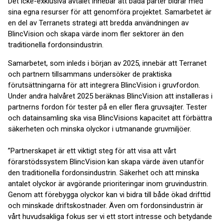
Det icke-exklusiva avtalet innebär att båda parter bidrar med
sina egna resurser för att genomföra projektet. Samarbetet är
en del av Terranets strategi att bredda användningen av
BlincVision och skapa värde inom fler sektorer än den
traditionella fordonsindustrin.
Samarbetet, som inleds i början av 2025, innebär att Terranet
och partnern tillsammans undersöker de praktiska
förutsättningarna för att integrera BlincVision i gruvfordon.
Under andra halvåret 2025 beräknas BlincVision att installeras i
partnerns fordon för tester på en eller flera gruvsajter. Tester
och datainsamling ska visa BlincVisions kapacitet att förbättra
säkerheten och minska olyckor i utmanande gruvmiljöer.
”Partnerskapet är ett viktigt steg för att visa att vårt
förarstödssystem BlincVision kan skapa värde även utanför
den traditionella fordonsindustrin. Säkerhet och att minska
antalet olyckor är avgörande prioriteringar inom gruvindustrin.
Genom att förebygga olyckor kan vi bidra till både ökad drifttid
och minskade driftskostnader. Även om fordonsindustrin är
vårt huvudsakliga fokus ser vi ett stort intresse och betydande