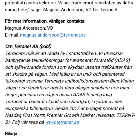
potential i andra sektorer. Vi ser fram emot resultaten av detta
samarbete," säger Magnus Andersson, VD för Terranet.
För mer information, vänligen kontakta:
Magnus Andersson, VD
E-mail:
magnus.andersson@terranet.se
Om Terranet AB (publ)
Terranets mål är att rädda liv i stadstrafiken. Vi utvecklar
banbrytande tekniklösningar för avancerat förarstöd (ADAS)
och självkörande fordon som skyddar utsatta trafikanter från
att skadas på vägen. Med hjälp av en unik och patenterad
teknologi scannar Terranets antikollisionssystem BlincVision
vägen och detekterar objekt flera gånger snabbare och med
högre precision än någon annan ADAS-lösning idag.
Terranet är baserat i Lund och i Stuttgart, i hjärtat av den
europeiska bilindustrin. Sedan 2017 är bolaget noterat på
Nasdaq First North Premier Growth Market (Nasdaq: TERRNT-
B). Följ vår resa på
www.terranet.se
Bilaga