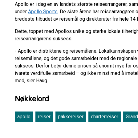
Apollo er i dag en av landets største reisearrangører, sa
under
Apollo Sports
. De siste årene har reisearrangøren 
bredeste tilbudet av reisemål og direkteruter fra hele 14 
Dette, toppet med Apollos unike og sterke lokale tilhørighe
reisearrangørens suksess.
- Apollo er distriktene og reisemålene. Lokalkunnskapen 
reisemålene, og det gode samarbeidet med de regionale fl
suksess. Derfor betyr denne prisen så enormt mye for oss, 
ivareta verdifulle samarbeid – og ikke minst med å imøtek
med, sier Haug.
Nøkkelord
apollo
reiser
pakkereiser
charterreiser
Grand