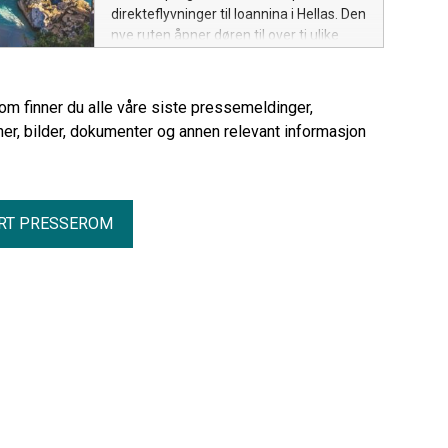
direkteflyvninger til Ioannina i Hellas. Den
nye ruten åpner døren til over ti ulike
reisemål på det greske fastlandet – og
Albania!
rom finner du alle våre siste pressemeldinger,
er, bilder, dokumenter og annen relevant informasjon
RT PRESSEROM