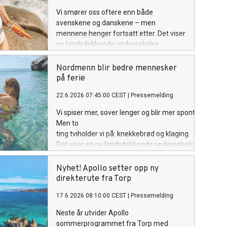
Vi smører oss oftere enn både
svenskene og danskene – men
mennene henger fortsatt etter. Det viser
en landsdekkende undersøkelse
gjennomført av Apollo.
Nordmenn blir bedre mennesker
på ferie
22.6.2026 07:45:00 CEST
|
Pressemelding
Vi spiser mer, sover lenger og blir mer spontane.
Men to
ting tviholder vi på: knekkebrød og klaging.
Det viser en ny landsdekkende undersøkelse gjennom
Apollo.
Nyhet! Apollo setter opp ny
direkterute fra Torp
17.6.2026 08:10:00 CEST
|
Pressemelding
Neste år utvider Apollo
sommerprogrammet fra Torp med