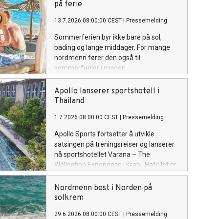
på ferie
13.7.2026 08:00:00 CEST
|
Pressemelding
Sommerferien byr ikke bare på sol,
bading og lange middager. For mange
nordmenn fører den også til
sommerfugler i magen.
Apollo lanserer sportshotell i
Thailand
1.7.2026 08:00:00 CEST
|
Pressemelding
Apollo Sports fortsetter å utvikle
satsingen på treningsreiser og lanserer
nå sportshotellet Varana – The
Wellcation Experience i Krabi. Hotellet er
utviklet for reisende som ønsker å
kombinere trening, velvære og
Nordmenn best i Norden på
restitusjon i tropiske omgivelser.
solkrem
29.6.2026 08:00:00 CEST
|
Pressemelding