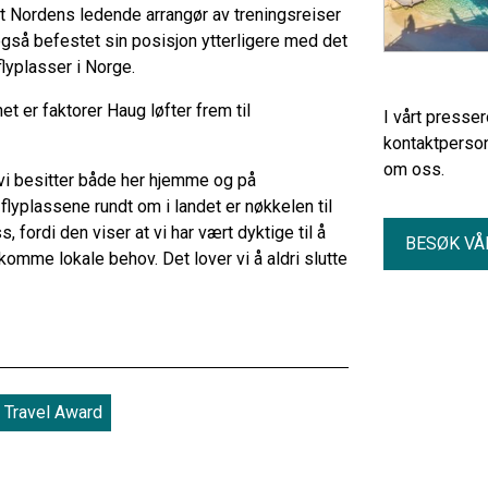
mt Nordens ledende arrangør av treningsreiser
også befestet sin posisjon ytterligere med det
flyplasser i Norge.
t er faktorer Haug løfter frem til
I vårt presse
kontaktperson
om oss.
vi besitter både her hjemme og på
yplassene rundt om i landet er nøkkelen til
fordi den viser at vi har vært dyktige til å
BESØK VÅ
omme lokale behov. Det lover vi å aldri slutte
 Travel Award