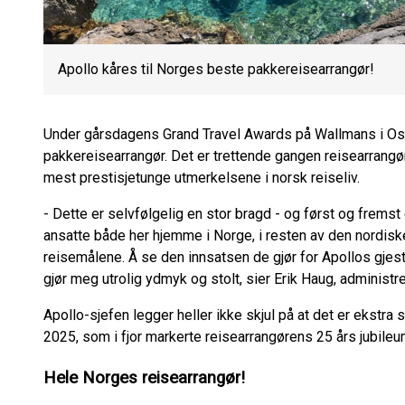
Apollo kåres til Norges beste pakkereisearrangør!
Under gårsdagens Grand Travel Awards på Wallmans i Os
pakkereisearrangør. Det er trettende gangen reisearrang
mest prestisjetunge utmerkelsene i norsk reiseliv.
- Dette er selvfølgelig en stor bragd - og først og fremst 
ansatte både her hjemme i Norge, i resten av den nordisk
reisemålene. Å se den innsatsen de gjør for Apollos gje
gjør meg utrolig ydmyk og stolt, sier Erik Haug, administr
Apollo-sjefen legger heller ikke skjul på at det er ekstra
2025, som i fjor markerte reisearrangørens 25 års jubileu
Hele Norges reisearrangør!