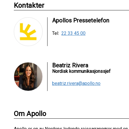
Kontakter
Apollos Pressetelefon
Tel:
22 33 45 00
Beatriz Rivera
Nordisk kommunikasjonssjef
beatriz.rivera@apollo.no
Om Apollo
Apollo er en av Nordens ledende reisearrangører med en mi