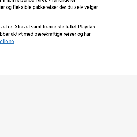
rier og fleksible pakkereiser der du selv velger
el og Xtravel samt treningshotellet Playitas
obber aktivt med bærekraftige reiser og har
llo.no
.