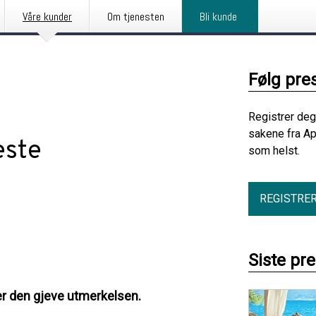
Våre kunder
Om tjenesten
Bli kunde
Følg pre
Registrer deg
sakene fra Ap
este
som helst.
REGISTRE
Siste pr
er den gjeve utmerkelsen.