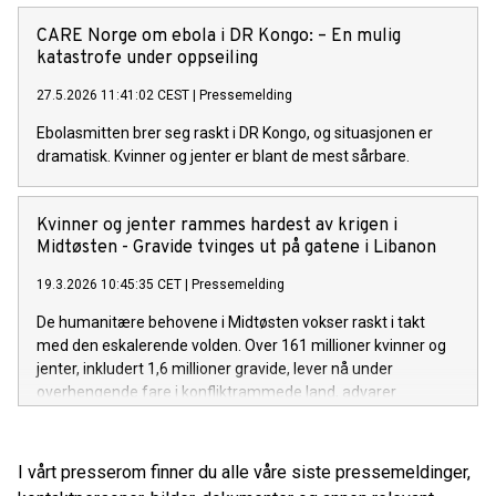
CARE Norge om ebola i DR Kongo: – En mulig
katastrofe under oppseiling
27.5.2026 11:41:02 CEST
|
Pressemelding
Ebolasmitten brer seg raskt i DR Kongo, og situasjonen er
dramatisk. Kvinner og jenter er blant de mest sårbare.
Kvinner og jenter rammes hardest av krigen i
Midtøsten - Gravide tvinges ut på gatene i Libanon
19.3.2026 10:45:35 CET
|
Pressemelding
De humanitære behovene i Midtøsten vokser raskt i takt
med den eskalerende volden. Over 161 millioner kvinner og
jenter, inkludert 1,6 millioner gravide, lever nå under
overhengende fare i konfliktrammede land, advarer
CARE Norge.
I vårt presserom finner du alle våre siste pressemeldinger,