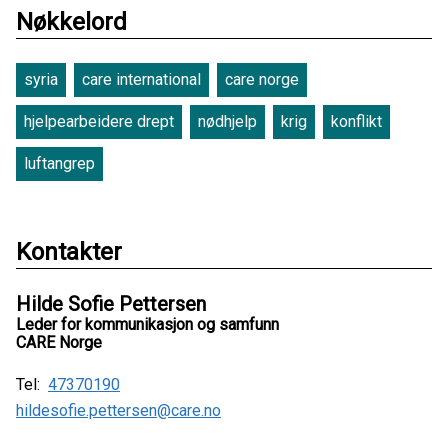
Nøkkelord
syria
care international
care norge
hjelpearbeidere drept
nødhjelp
krig
konflikt
luftangrep
Kontakter
Hilde Sofie Pettersen
Leder for kommunikasjon og samfunn
CARE Norge
Tel:
47370190
hildesofie.pettersen@care.no