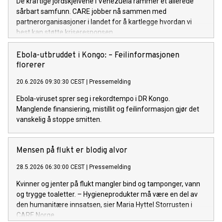
De kraftige jordskjelvene i Venezuela rammer et allerede
sårbart samfunn. CARE jobber nå sammen med
partnerorganisasjoner i landet for å kartlegge hvordan vi
best kan støtte kriseresponsen.
Ebola-utbruddet i Kongo: – Feilinformasjonen
florerer
20.6.2026 09:30:30 CEST
|
Pressemelding
Ebola-viruset sprer seg i rekordtempo i DR Kongo.
Manglende finansiering, mistillit og feilinformasjon gjør det
vanskelig å stoppe smitten.
Mensen på flukt er blodig alvor
28.5.2026 06:30:00 CEST
|
Pressemelding
Kvinner og jenter på flukt mangler bind og tamponger, vann
og trygge toaletter. – Hygieneprodukter må være en del av
den humanitære innsatsen, sier Maria Hyttel Storrusten i
CARE Norge.