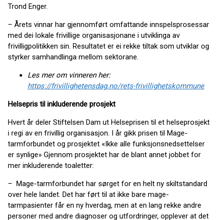
Trond Enger.
– Årets vinnar har gjennomført omfattande innspelsprosessar
med dei lokale frivillige organisasjonane i utviklinga av
frivilligpolitikken sin. Resultatet er ei rekke tiltak som utviklar og
styrker samhandlinga mellom sektorane.
Les mer om vinneren her:
https://frivillighetensdag.no/rets-frivillighetskommune
Helsepris til inkluderende prosjekt
Hvert år deler Stiftelsen Dam ut Helseprisen til et helseprosjekt
i regi av en frivillig organisasjon. I år gikk prisen til Mage-
tarmforbundet og prosjektet «Ikke alle funksjonsnedsettelser
er synlige» Gjennom prosjektet har de blant annet jobbet for
mer inkluderende toaletter:
– Mage-tarmforbundet har sørget for en helt ny skiltstandard
over hele landet. Det har ført til at ikke bare mage-
tarmpasienter får en ny hverdag, men at en lang rekke andre
personer med andre diagnoser og utfordringer, opplever at det