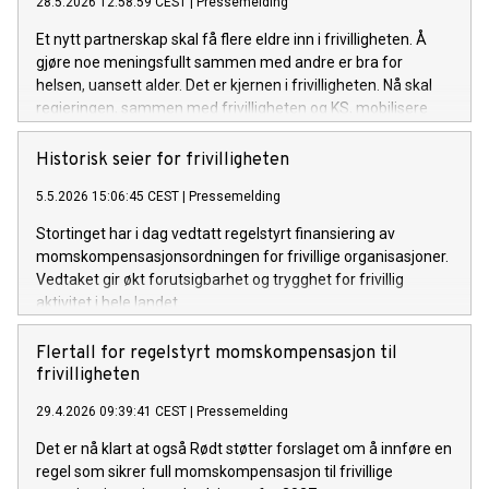
28.5.2026 12:58:59 CEST
|
Pressemelding
Et nytt partnerskap skal få flere eldre inn i frivilligheten. Å
gjøre noe meningsfullt sammen med andre er bra for
helsen, uansett alder. Det er kjernen i frivilligheten. Nå skal
regjeringen, sammen med frivilligheten og KS, mobilisere
flere eldre til å ta del i viktige samfunnsoppgaver.
Historisk seier for frivilligheten
5.5.2026 15:06:45 CEST
|
Pressemelding
Stortinget har i dag vedtatt regelstyrt finansiering av
momskompensasjonsordningen for frivillige organisasjoner.
Vedtaket gir økt forutsigbarhet og trygghet for frivillig
aktivitet i hele landet.
Flertall for regelstyrt momskompensasjon til
frivilligheten
29.4.2026 09:39:41 CEST
|
Pressemelding
Det er nå klart at også Rødt støtter forslaget om å innføre en
regel som sikrer full momskompensasjon til frivillige