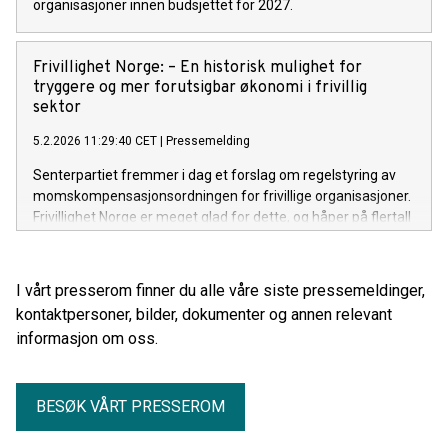
organisasjoner innen budsjettet for 2027.
Frivillighet Norge: – En historisk mulighet for
tryggere og mer forutsigbar økonomi i frivillig
sektor
5.2.2026 11:29:40 CET
|
Pressemelding
Senterpartiet fremmer i dag et forslag om regelstyring av
momskompensasjonsordningen for frivillige organisasjoner.
Frivillighet Norge er meget glad for dette, og håper på flertall
på Stortinget.
I vårt presserom finner du alle våre siste pressemeldinger,
kontaktpersoner, bilder, dokumenter og annen relevant
informasjon om oss.
BESØK VÅRT PRESSEROM