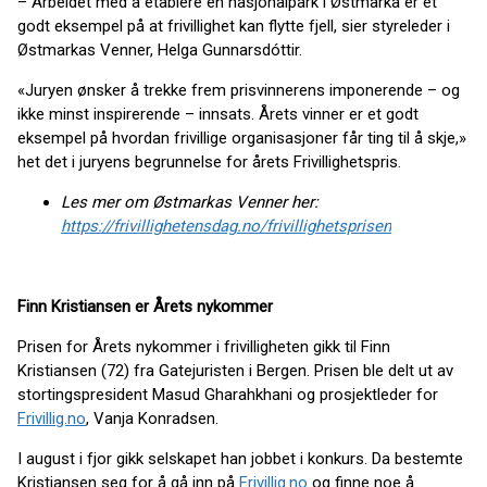
– Arbeidet med å etablere en nasjonalpark i Østmarka er et
godt eksempel på at frivillighet kan flytte fjell, sier styreleder i
Østmarkas Venner, Helga Gunnarsdóttir.
«Juryen ønsker å trekke frem prisvinnerens imponerende – og
ikke minst inspirerende – innsats. Årets vinner er et godt
eksempel på hvordan frivillige organisasjoner får ting til å skje,»
het det i juryens begrunnelse for årets Frivillighetspris.
Les mer om Østmarkas Venner her:
https://frivillighetensdag.no/frivillighetsprisen
Finn Kristiansen er Årets nykommer
Prisen for Årets nykommer i frivilligheten gikk til Finn
Kristiansen (72) fra Gatejuristen i Bergen. Prisen ble delt ut av
stortingspresident Masud Gharahkhani og prosjektleder for
Frivillig.no
, Vanja Konradsen.
I august i fjor gikk selskapet han jobbet i konkurs. Da bestemte
Kristiansen seg for å gå inn på
Frivillig.no
og finne noe å