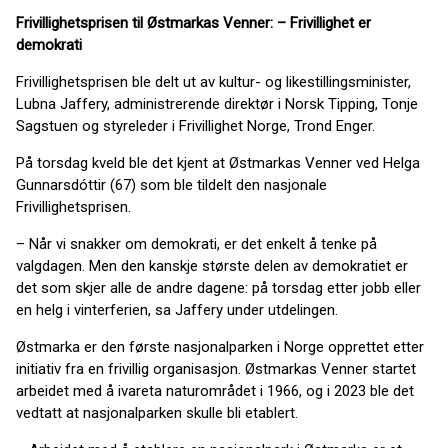
Frivillighetsprisen til Østmarkas Venner: – Frivillighet er
demokrati
Frivillighetsprisen ble delt ut av kultur- og likestillingsminister,
Lubna Jaffery, administrerende direktør i Norsk Tipping, Tonje
Sagstuen og styreleder i Frivillighet Norge, Trond Enger.
På torsdag kveld ble det kjent at Østmarkas Venner ved Helga
Gunnarsdóttir (67) som ble tildelt den nasjonale
Frivillighetsprisen.
– Når vi snakker om demokrati, er det enkelt å tenke på
valgdagen. Men den kanskje største delen av demokratiet er
det som skjer alle de andre dagene: på torsdag etter jobb eller
en helg i vinterferien, sa Jaffery under utdelingen.
Østmarka er den første nasjonalparken i Norge opprettet etter
initiativ fra en frivillig organisasjon. Østmarkas Venner startet
arbeidet med å ivareta naturområdet i 1966, og i 2023 ble det
vedtatt at nasjonalparken skulle bli etablert.