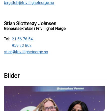
birgitteh@frivillighetnorge.no
Stian Slotterøy Johnsen
Generalsekretær i Frivillighet Norge
Tel:
21 56 76 54
959 33 862
stian@frivillighetnorge.no
Bilder