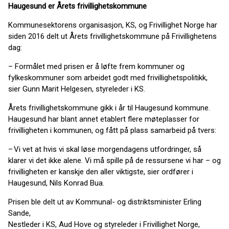
Haugesund er Årets frivillighetskommune
Kommunesektorens organisasjon, KS, og Frivillighet Norge har
siden 2016 delt ut Årets frivillighetskommune på Frivillighetens
dag:
– Formålet med prisen er å løfte frem kommuner og
fylkeskommuner som arbeidet godt med frivillighetspolitikk,
sier Gunn Marit Helgesen, styreleder i KS.
Årets frivillighetskommune gikk i år til Haugesund kommune.
Haugesund har blant annet etablert flere møteplasser for
frivilligheten i kommunen, og fått på plass samarbeid på tvers:
– Vi vet at hvis vi skal løse morgendagens utfordringer, så
klarer vi det ikke alene. Vi må spille på de ressursene vi har – og
frivilligheten er kanskje den aller viktigste, sier ordfører i
Haugesund, Nils Konrad Bua.
Prisen ble delt ut av Kommunal- og distriktsminister Erling
Sande,
Nestleder i KS, Aud Hove og styreleder i Frivillighet Norge,