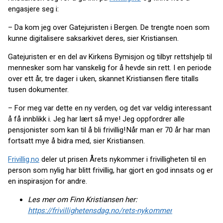
engasjere seg i:
– Da kom jeg over Gatejuristen i Bergen. De trengte noen som
kunne digitalisere saksarkivet deres, sier Kristiansen.
Gatejuristen er en del av Kirkens Bymisjon og tilbyr rettshjelp til
mennesker som har vanskelig for å hevde sin rett. I en periode
over ett år, tre dager i uken, skannet Kristiansen flere titalls
tusen dokumenter.
– For meg var dette en ny verden, og det var veldig interessant
å få innblikk i. Jeg har lært så mye! Jeg oppfordrer alle
pensjonister som kan til å bli frivillig! Når man er 70 år har man
fortsatt mye å bidra med, sier Kristiansen.
Frivillig.no
deler ut prisen Årets nykommer i frivilligheten til en
person som nylig har blitt frivillig, har gjort en god innsats og er
en inspirasjon for andre.
Les mer om Finn Kristiansen her:
https://frivillighetensdag.no/rets-nykommer