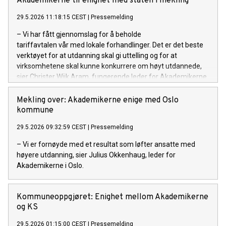
Akademikerne til enighet med staten i mekling
29.5.2026 11:18:15 CEST
|
Pressemelding
– Vi har fått gjennomslag for å beholde
tariffavtalen vår med lokale forhandlinger. Det er det beste
verktøyet for at utdanning skal gi uttelling og for at
virksomhetene skal kunne konkurrere om høyt utdannede,
sier Christer Wiik Aram, fungerende leder for Akademikerne
stat.
Mekling over: Akademikerne enige med Oslo
kommune
29.5.2026 09:32:59 CEST
|
Pressemelding
– Vi er fornøyde med et resultat som løfter ansatte med
høyere utdanning, sier Julius Okkenhaug, leder for
Akademikerne i Oslo.
Kommuneoppgjøret: Enighet mellom Akademikerne
og KS
29.5.2026 01:15:00 CEST
|
Pressemelding