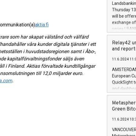
the rules on
Landsbankinn
the Commiss
Thursday 13 
to as the Sa
will be offe
backAverage
exchange off
kommunikation(a)
aktia.fi
days 1-2547
series LBANK
20247,0001,
covered bon
äkrare som har skapat välstånd och välfärd
20245,0001,
price of the
Relay42 un
lhandahåller våra kunder digitala tjänster i ett
June20243,0
20 June 202
and report
hetsställen i huvudstadsregionen samt i Åbo-,
20244,0001,
with stable 
de kapitalförvaltningsfonder säljs även
11.6.2024 11:
Markets will
åll i Finland. Aktias förvaltade kundtillgångar
+354 410 73
AMSTERDAM, 
nsomslutningen till 12,0 miljarder euro.
European Cu
ia.com
.
QuickSight t
and dashboa
customer da
to dive deep
Metasphere
the performa
Green Bitc
paid, and ow
11.6.2024 10:
module, in p
module inclu
VANCOUVER, 
Relay42 Insi