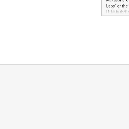
Metasphere L
their data a
Labs" or th
customers mo
H1N) is thri
Marketers can
Green Bitcoi
natural lang
2024 at 2 p.
to join the 
the fundame
how Bitcoin 
Innovations:
Bitcoin min
enhance stab
payment sys
Compare Bitc
"We're excite
Bitcoin