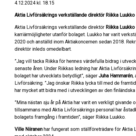
4.12.2024 kl. 18.15
Aktia Livförsäkrings verkställande direktör Riikka Luukko
Aktia Livförsäkrings verkställande direktör
Riikka Luukko
karriärmöjligheter utanför bolaget. Luukko har varit verkst
2020 och anställd inom Aktiakoncernen sedan 2018. Rekr
direktör inleds omedelbart.
”Jag vill tacka Riikka för hennes värdefulla bidrag i utvec
senaste åren. Under Riikkas ledning har Aktia Livförsäkrin
bolaget har utvecklats betydligt”, säger
Juha Hammarén
,
Livförsäkring. ”Jag önskar Riikka lycka till med de framtid
har mycket att bidra med i utvecklingen av den finländska 
”Mina nästan sju år på Aktia har varit en verkligt givande 
tillsammans med Aktia Livförsäkrings personal har åstadk
bolagets framgång i framtiden”, säger Riikka Luukko.
Ville Niiranen
har fungerat som ställföreträdare för Aktia 