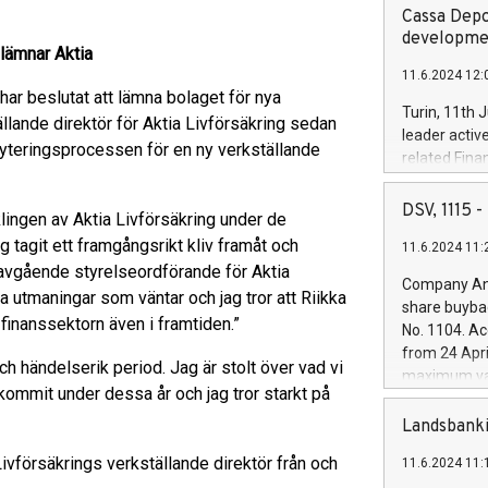
Cassa Depo
developmen
 lämnar Aktia
11.6.2024 12:
har beslutat att lämna bolaget för nya
Turin, 11th 
ällande direktör för Aktia Livförsäkring sedan
leader activ
yteringsprocessen för en ny verkställande
related Fina
facility of 1
creation of 
DSV, 1115
klingen av Aktia Livförsäkring under de
and innovati
g tagit ett framgångsrikt kliv framåt och
11.6.2024 11:
Iveco Group 
 avgående styrelseordförande för Aktia
the field of 
Company Ann
autonomous d
a utmaningar som väntar och jag tror att Riikka
share buyba
increasing ef
finanssektorn även i framtiden.”
No. 1104. Ac
financed inv
from 24 Apri
be made by I
och händelserik period. Jag är stolt över vad vi
maximum val
(EXM: IVG) i
ommit under dessa år och jag tror starkt på
shares, corr
business and
commenceme
Landsbanki
brands are 
implemented
Livförsäkrings verkställande direktör från och
11.6.2024 11:
European Par