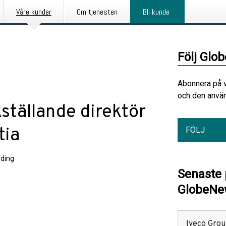
Våre kunder
Om tjenesten
Bli kunde
Följ Glo
Abonnera på 
och den använ
kställande direktör
tia
FÖLJ
ding
Senaste
GlobeNew
Iveco Group