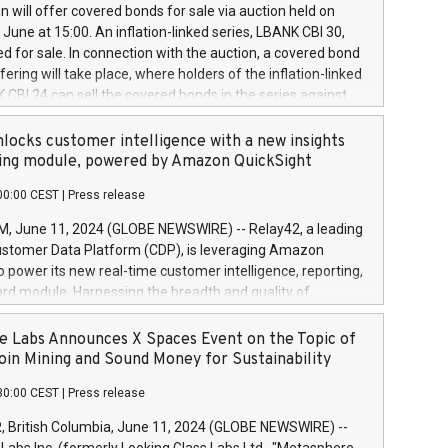
 share buyback programmes set out in MAR article 5) and
 will offer covered bonds for sale via auction held on
ion Delegated Regulation (EU) 2016/1052, also referred
June at 15:00. An inflation-linked series, LBANK CBI 30,
fe Harbour rules. Trading dayNumber of shares bought
red for sale. In connection with the auction, a covered bond
 transaction priceAmount DKKAccumulated trading for
ering will take place, where holders of the inflation-linked
8,1001,023.01489,100,86026:3 June
 CBI 24 can sell the covered bonds in the series against
050.597,354,13027:4 June
ds bought in the above-mentioned auction. The clean
055.705,278,50028:6
 bonds is predefined at 99,594. Expected settlement date is
locks customer intelligence with a new insights
001,096.273,288,81029:7 June
4. Covered bonds issued by Landsbankinn are rated A+
ing module, powered by Amazon QuickSight
106.174,424,68
outlook by S&P Global Ratings. Landsbankinn Capital
00:00 CEST
|
Press release
 manage the auction. For further information, please call
30 or email verdbrefamidlun@landsbankinn.is.
June 11, 2024 (GLOBE NEWSWIRE) -- Relay42, a leading
stomer Data Platform (CDP), is leveraging Amazon
o power its new real-time customer intelligence, reporting,
rd module. Harnessing the breadth and quality of
ta, the new Insights module empowers marketing teams
 into customer behaviors and gain invaluable insights into
 Labs Announces X Spaces Event on the Topic of
nce of their marketing programs across all online, offline,
oin Mining and Sound Money for Sustainability
ned marketing channels. Preview of the Relay42 Insights
30:00 CEST
|
Press release
re-beta version Key capabilities of the Relay42 Insights
de: Deep insights into customer behaviors: With the
British Columbia, June 11, 2024 (GLOBE NEWSWIRE) --
ghts module, marketers can ask unlimited questions about