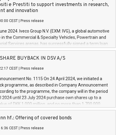
siti e Prestiti to support investments in research,
t and innovation
00:00 CEST
|
Press release
June 2024. Iveco Group N.V. (EXM: IVG), a global automotive
e in the Commercial & Specialty Vehicles, Powertrain and
ncial Services arenas, has successfully signed a term loan
50 million euros with Cassa Depositi e Prestiti (CDP), for the
new projects in Italy dedicated to research, development
 - SHARE BUYBACK IN DSV A/S
on. In detail, through the resources made available by CDP,
22:17 CEST
|
Press release
will develop innovative technologies and architectures in
electric propulsion and further develop solutions for
ouncement No. 1115 On 24 April 2024, we initiated a
riving, digitalisation and vehicle connectivity aimed at
ck programme, as described in Company Announcement
ficiency, safety, driving comfort and productivity. The
cording to the programme, the company will in the period
estments, which will have a 5-year amortising profile, will
l 2024 until 23 July 2024 purchase own shares up to a
veco Group in Italy by the end of 2025. Iveco Group N.V.
ue of DKK 1,000 million, and no more than 1,700,000
s the home of unique people and brands that power your
esponding to 0.79% of the share capital at
 mission to advance a more sustainable society. The eight
nt of the programme. The programme has been
nn hf.: Offering of covered bonds
each a
 in accordance with Regulation No. 596/2014 of the
16:36 CEST
|
Press release
liament and Council of 16 April 2014 (“MAR”) (save for