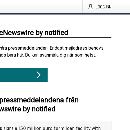
LOGG INN
beNewswire by notified
våra pressmeddelanden. Endast mejladress behövs
ds bara här. Du kan avanmäla dig när som helst.
 pressmeddelandena från
swire by notified
 signs a 150 million euro term loan facility with