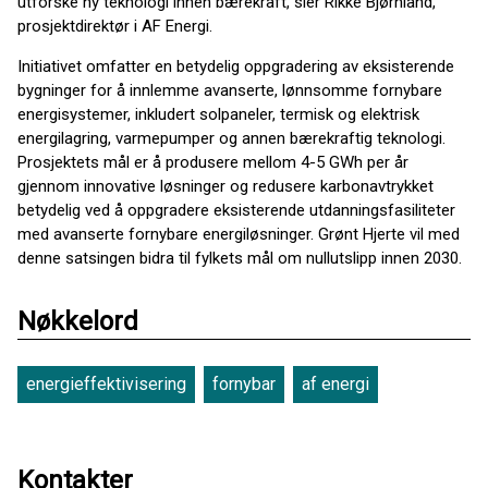
utforske ny teknologi innen bærekraft, sier Rikke Bjørnland,
prosjektdirektør i AF Energi.
Initiativet omfatter en betydelig oppgradering av eksisterende
bygninger for å innlemme avanserte, lønnsomme fornybare
energisystemer, inkludert solpaneler, termisk og elektrisk
energilagring, varmepumper og annen bærekraftig teknologi.
Prosjektets mål er å produsere mellom 4-5 GWh per år
gjennom innovative løsninger og redusere karbonavtrykket
betydelig ved å oppgradere eksisterende utdanningsfasiliteter
med avanserte fornybare energiløsninger. Grønt Hjerte vil med
denne satsingen bidra til fylkets mål om nullutslipp innen 2030.
Nøkkelord
energieffektivisering
fornybar
af energi
Kontakter