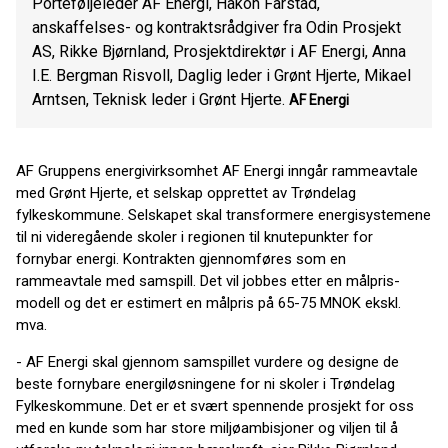
Porteføljeleder AF Energi, Håkon Farstad,
anskaffelses- og kontraktsrådgiver fra Odin Prosjekt
AS, Rikke Bjørnland, Prosjektdirektør i AF Energi, Anna
I.E. Bergman Risvoll, Daglig leder i Grønt Hjerte, Mikael
Arntsen, Teknisk leder i Grønt Hjerte.
AF Energi
AF Gruppens energivirksomhet AF Energi inngår rammeavtale
med Grønt Hjerte, et selskap opprettet av Trøndelag
fylkeskommune. Selskapet skal transformere energisystemene
til ni videregående skoler i regionen til knutepunkter for
fornybar energi. Kontrakten gjennomføres som en
rammeavtale med samspill. Det vil jobbes etter en målpris-
modell og det er estimert en målpris på 65-75 MNOK ekskl.
mva.
- AF Energi skal gjennom samspillet vurdere og designe de
beste fornybare energiløsningene for ni skoler i Trøndelag
Fylkeskommune. Det er et svært spennende prosjekt for oss
med en kunde som har store miljøambisjoner og viljen til å