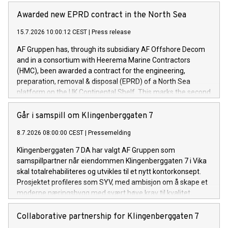
kontrakten konsortiet har blitt tildelt innen kort tid.
Awarded new EPRD contract in the North Sea
15.7.2026 10:00:12 CEST
|
Press release
AF Gruppen has, through its subsidiary AF Offshore Decom
and in a consortium with Heerema Marine Contractors
(HMC), been awarded a contract for the engineering,
preparation, removal & disposal (EPRD) of a North Sea
platform on the UK Continental Shelf. This marks the second
contract awarded to the consortium within a short
timeframe.
Går i samspill om Klingenberggaten 7
8.7.2026 08:00:00 CEST
|
Pressemelding
Klingenberggaten 7 DA har valgt AF Gruppen som
samspillpartner når eiendommen Klingenberggaten 7 i Vika
skal totalrehabiliteres og utvikles til et nytt kontorkonsept.
Prosjektet profileres som SYV, med ambisjon om å skape et
moderne næringsbygg med svært høye krav til kvalitet,
fleksibilitet og bærekraft.
Collaborative partnership for Klingenberggaten 7