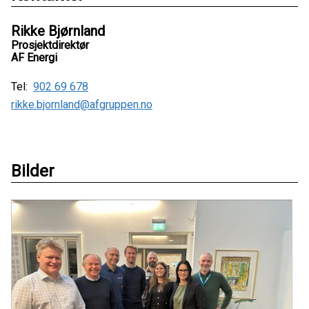
Rikke Bjørnland
Prosjektdirektør
AF Energi
Tel:
902 69 678
rikke.bjornland@afgruppen.no
Bilder