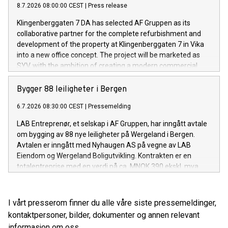
8.7.2026 08:00:00 CEST
|
Press release
Klingenberggaten 7 DA has selected AF Gruppen as its
collaborative partner for the complete refurbishment and
development of the property at Klingenberggaten 7 in Vika
into a new office concept. The project will be marketed as
SYV, with the ambition of creating a modern commercial
building with exceptionally high standards for quality,
flexibility and sustainability.
Bygger 88 leiligheter i Bergen
6.7.2026 08:30:00 CEST
|
Pressemelding
LAB Entreprenør, et selskap i AF Gruppen, har inngått avtale
om bygging av 88 nye leiligheter på Wergeland i Bergen.
Avtalen er inngått med Nyhaugen AS på vegne av LAB
Eiendom og Wergeland Boligutvikling. Kontrakten er en
totalentreprise med en verdi på ca. MNOK 390 ekskl. mva.
I vårt presserom finner du alle våre siste pressemeldinger,
kontaktpersoner, bilder, dokumenter og annen relevant
informasjon om oss.