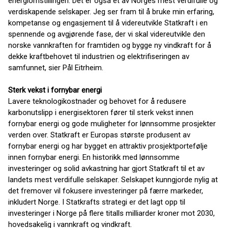
energiomstillingen. Det er også et av Norges mest verdifulle og
verdiskapende selskaper. Jeg ser fram til å bruke min erfaring,
kompetanse og engasjement til å videreutvikle Statkraft i en
spennende og avgjørende fase, der vi skal videreutvikle den
norske vannkraften for framtiden og bygge ny vindkraft for å
dekke kraftbehovet til industrien og elektrifiseringen av
samfunnet, sier Pål Eitrheim.
Sterk vekst i fornybar energi
Lavere teknologikostnader og behovet for å redusere
karbonutslipp i energisektoren fører til sterk vekst innen
fornybar energi og gode muligheter for lønnsomme prosjekter
verden over. Statkraft er Europas største produsent av
fornybar energi og har bygget en attraktiv prosjektportefølje
innen fornybar energi. En historikk med lønnsomme
investeringer og solid avkastning har gjort Statkraft til et av
landets mest verdifulle selskaper. Selskapet kunngjorde nylig at
det fremover vil fokusere investeringer på færre markeder,
inkludert Norge. I Statkrafts strategi er det lagt opp til
investeringer i Norge på flere titalls milliarder kroner mot 2030,
hovedsakelig i vannkraft og vindkraft.