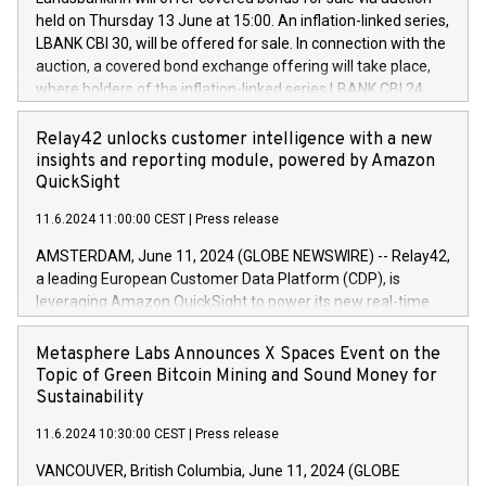
Council of 16 April 2014 (“MAR”) (save for the rules on share
held on Thursday 13 June at 15:00. An inflation-linked series,
buyback programmes set out in MAR article 5) and the
LBANK CBI 30, will be offered for sale. In connection with the
Commission Delegated Regulation (EU) 2016/1052, also
auction, a covered bond exchange offering will take place,
referred to as the Safe Harbour rules. Trading dayNumber of
where holders of the inflation-linked series LBANK CBI 24
shares bought backAverage transaction priceAmount
can sell the covered bonds in the series against covered
DKKAccumulated trading for days 1-
bonds bought in the above-mentioned auction. The clean
Relay42 unlocks customer intelligence with a new
25478,1001,023.01489,100,86026:3 June
price of the bonds is predefined at 99,594. Expected
insights and reporting module, powered by Amazon
20247,0001,050.597,354,13027:4 June
settlement date is 20 June 2024. Covered bonds issued by
QuickSight
20245,0001,055.705,278,50028:6
Landsbankinn are rated A+ with stable outlook by S&P Global
June20243,0001,096.273,288,81029:7 June
11.6.2024 11:00:00 CEST
|
Press release
Ratings. Landsbankinn Capital Markets will manage the
20244,0001,106.174,424,68
auction. For further information, please call +354 410 7330
AMSTERDAM, June 11, 2024 (GLOBE NEWSWIRE) -- Relay42,
or email verdbrefamidlun@landsbankinn.is.
a leading European Customer Data Platform (CDP), is
leveraging Amazon QuickSight to power its new real-time
customer intelligence, reporting, and dashboard module.
Harnessing the breadth and quality of customer data, the
Metasphere Labs Announces X Spaces Event on the
new Insights module empowers marketing teams to dive
Topic of Green Bitcoin Mining and Sound Money for
deep into customer behaviors and gain invaluable insights
Sustainability
into the performance of their marketing programs across all
11.6.2024 10:30:00 CEST
|
Press release
online, offline, paid, and owned marketing channels. Preview
of the Relay42 Insights module, in pre-beta version Key
VANCOUVER, British Columbia, June 11, 2024 (GLOBE
capabilities of the Relay42 Insights module include: Deep