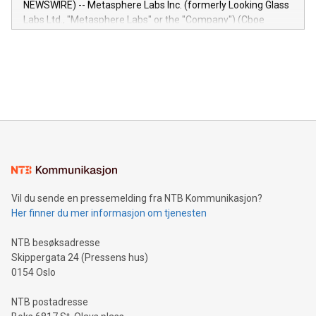
NEWSWIRE) -- Metasphere Labs Inc. (formerly Looking Glass
insights into customer behaviors: With the Relay42 Insights
Labs Ltd., "Metasphere Labs" or the "Company") (Cboe
module, marketers can ask unlimited questions about their
Canada: LABZ) (OTC: LABZF) (FRA: H1N) is thrilled to
data and gain a deeper understanding of how to serve their
announce an engaging Twitter Spaces event on Green
customers more effectively. Simplicity with AI-powered
Bitcoin mining, energy markets, and sustainability on July 3,
querying: Marketers can use artificial intelligence to query
2024 at 2 p.m. ET. Follow us on X at MetasphereLabs for
their data using natural language search, reducing the
updates and to join the event. What We'll Discuss Bitcoin
reliance on data scientists. Us
Mining Basics: Understand the fundamentals of Bitcoin
mining.Energy Market Dynamics: Explore how Bitcoin mining
interacts with energy markets.Sustainable Innovations:
Learn about our efforts to promote sustainability in Bitcoin
mining.Sound Money: Discover how tamper-proof currency
can enhance stability.Efficient Payment Rails: See how fast,
neutral payment systems support humanitarian
Vil du sende en pressemelding fra NTB Kommunikasjon?
projects.Carbon Footprint: Compare Bitcoin's environmental
Her finner du mer informasjon om tjenesten
impact with traditional banking. "We're excited to host this
event and dive into the critical topics of Bitcoin
NTB besøksadresse
Skippergata 24 (Pressens hus)
0154 Oslo
NTB postadresse