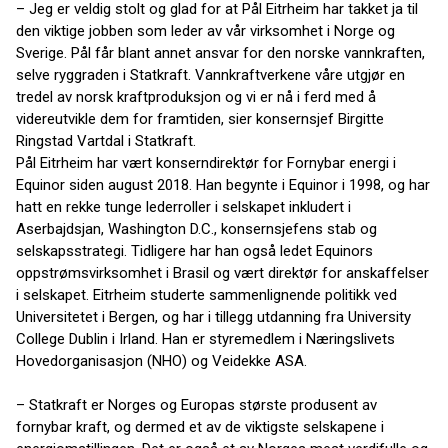
– Jeg er veldig stolt og glad for at Pål Eitrheim har takket ja til
den viktige jobben som leder av vår virksomhet i Norge og
Sverige. Pål får blant annet ansvar for den norske vannkraften,
selve ryggraden i Statkraft. Vannkraftverkene våre utgjør en
tredel av norsk kraftproduksjon og vi er nå i ferd med å
videreutvikle dem for framtiden, sier konsernsjef Birgitte
Ringstad Vartdal i Statkraft.
Pål Eitrheim har vært konserndirektør for Fornybar energi i
Equinor siden august 2018. Han begynte i Equinor i 1998, og har
hatt en rekke tunge lederroller i selskapet inkludert i
Aserbajdsjan, Washington D.C., konsernsjefens stab og
selskapsstrategi. Tidligere har han også ledet Equinors
oppstrømsvirksomhet i Brasil og vært direktør for anskaffelser
i selskapet. Eitrheim studerte sammenlignende politikk ved
Universitetet i Bergen, og har i tillegg utdanning fra University
College Dublin i Irland. Han er styremedlem i Næringslivets
Hovedorganisasjon (NHO) og Veidekke ASA.
– Statkraft er Norges og Europas største produsent av
fornybar kraft, og dermed et av de viktigste selskapene i