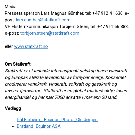
Media:
Pressetalsperson Lars Magnus Günther, tel: +47 912 41 636, e-
post:
lars.gunther@statkraft.com
VP Eksternkommunikasjon Torbjørn Steen, tel: +47 911 66 888,
e-post:
torbjorn.steen@statkraft.com
eller
www.statkraft.no
Om Statkraft
Statkraft er et ledende internasjonalt selskap innen vannkraft
og Europas største leverandør av fornybar energi. Konsernet
produserer vannkraft, vindkraft, solkraft og gasskraft og
leverer fjernvarme. Statkraft er en global markedsaktør innen
energihandel og har nær 7000 ansatte i mer enn 20 land.
Vedlegg
Pål Eitrheim_ Equinor_Photo_Ole Jørgen
Bratland_Equinor ASA