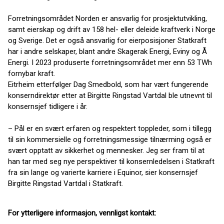
Forretningsområdet Norden er ansvarlig for prosjektutvikling,
samt eierskap og drift av 158 hel- eller deleide kraftverk i Norge
og Sverige. Det er også ansvarlig for eierposisjoner Statkraft
har i andre selskaper, blant andre Skagerak Energi, Eviny og Å
Energi. I 2023 produserte forretningsområdet mer enn 53 TWh
fornybar kraft.
Eitrheim etterfølger Dag Smedbold, som har vært fungerende
konserndirektør etter at Birgitte Ringstad Vartdal ble utnevnt til
konsernsjef tidligere i år.
– Pål er en svært erfaren og respektert toppleder, som i tillegg
til sin kommersielle og forretningsmessige tilnærming også er
svært opptatt av sikkerhet og mennesker. Jeg ser fram til at
han tar med seg nye perspektiver til konsernledelsen i Statkraft
fra sin lange og varierte karriere i Equinor, sier konsernsjef
Birgitte Ringstad Vartdal i Statkraft.
For ytterligere informasjon, vennligst kontakt: