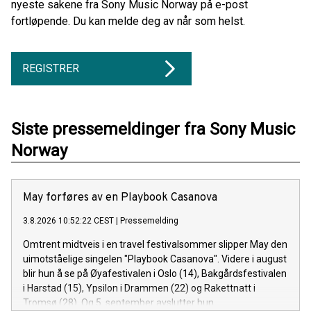
nyeste sakene fra Sony Music Norway på e-post
fortløpende. Du kan melde deg av når som helst.
REGISTRER
Siste pressemeldinger fra Sony Music
Norway
May forføres av en Playbook Casanova
3.8.2026 10:52:22 CEST
|
Pressemelding
Omtrent midtveis i en travel festivalsommer slipper May den
uimotståelige singelen "Playbook Casanova". Videre i august
blir hun å se på Øyafestivalen i Oslo (14), Bakgårdsfestivalen
i Harstad (15), Ypsilon i Drammen (22) og Rakettnatt i
Tromsø (28). Og 5. september avslutter hun