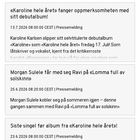
festivalsesongen med Spirefest i Ålesund.
«Karoline hele året» fanger oppmerksomheten med
sitt debutalbum!
13.7.2026 08:00:00 CEST
|
Pressemelding
Karoline Karlsen slipper sitt selvtitulerte debutalbum
«Karoline» som «Karoline hele året» fredag 17. Juli! Som
låtskriver og vokalist, kjent fra det kritikerroste
bandet «Klossmajor» tar hun nå for alvor sin plass som
soloartist. Lytteren inviteres inn i et personlig og ujålete
univers fullt av varme, humor og ærlighet.
Morgan Sulele får med seg Ravi på «Lomma full av
solskinn»
25.6.2026 08:20:00 CEST
|
Pressemelding
Morgan Sulele kobler seg på sommeren igjen – denne
gangen sammen med Ravi på «Lomma full av solskinn».
Siste singel før album fra «Karoline hele året»!
23.6.2026 08:00:00 CEST
|
Pressemelding