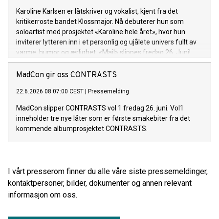
Karoline Karlsen er låtskriver og vokalist, kjent fra det
kritikerroste bandet Klossmajor. Nå debuterer hun som
soloartist med prosjektet «Karoline hele året», hvor hun
inviterer lytteren inn i et personlig og ujålete univers fullt av
varme, humor og ærlighet. «Mail» slippes fredag 26. Juni!
MadCon gir oss CONTRASTS
22.6.2026 08:07:00 CEST
|
Pressemelding
MadCon slipper CONTRASTS vol 1 fredag 26. juni. Vol1
inneholder tre nye låter som er første smakebiter fra det
kommende albumprosjektet CONTRASTS.
I vårt presserom finner du alle våre siste pressemeldinger,
kontaktpersoner, bilder, dokumenter og annen relevant
informasjon om oss.