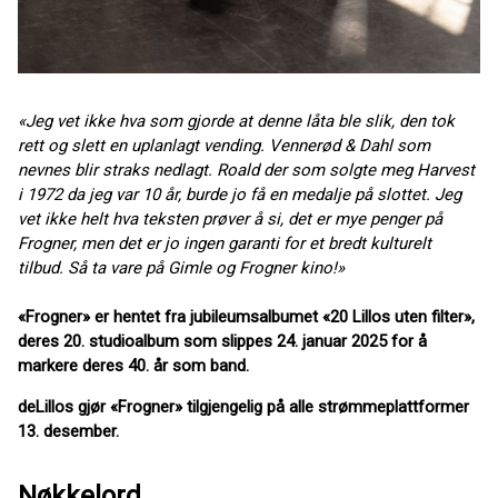
«Jeg vet ikke hva som gjorde at denne låta ble slik, den tok
rett og slett en uplanlagt vending. Vennerød & Dahl som
nevnes blir straks nedlagt. Roald der som solgte meg Harvest
i 1972 da jeg var 10 år, burde jo få en medalje på slottet. Jeg
vet ikke helt hva teksten prøver å si, det er mye penger på
Frogner, men det er jo ingen garanti for et bredt kulturelt
tilbud. Så ta vare på Gimle og Frogner kino!»
«Frogner» er hentet fra jubileumsalbumet «20 Lillos uten filter»,
deres 20. studioalbum som slippes 24. januar 2025 for å
markere deres 40. år som band.
deLillos gjør «Frogner» tilgjengelig på alle strømmeplattformer
13. desember.
Nøkkelord