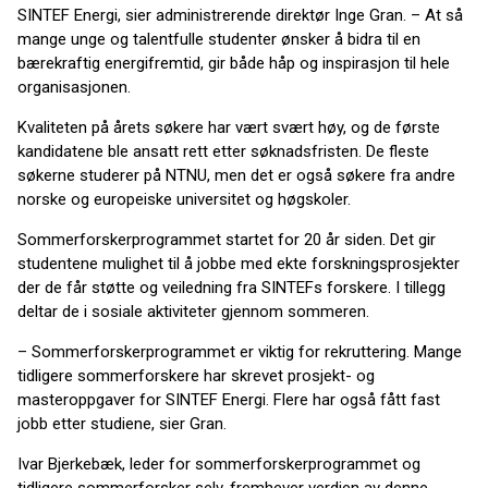
SINTEF Energi, sier administrerende direktør Inge Gran. – At så
mange unge og talentfulle studenter ønsker å bidra til en
bærekraftig energifremtid, gir både håp og inspirasjon til hele
organisasjonen.
Kvaliteten på årets søkere har vært svært høy, og de første
kandidatene ble ansatt rett etter søknadsfristen. De fleste
søkerne studerer på NTNU, men det er også søkere fra andre
norske og europeiske universitet og høgskoler.
Sommerforskerprogrammet startet for 20 år siden. Det gir
studentene mulighet til å jobbe med ekte forskningsprosjekter
der de får støtte og veiledning fra SINTEFs forskere. I tillegg
deltar de i sosiale aktiviteter gjennom sommeren.
– Sommerforskerprogrammet er viktig for rekruttering. Mange
tidligere sommerforskere har skrevet prosjekt- og
masteroppgaver for SINTEF Energi. Flere har også fått fast
jobb etter studiene, sier Gran.
Ivar Bjerkebæk, leder for sommerforskerprogrammet og