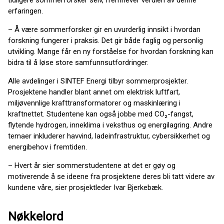
tidligere sommerforsker selv, fremhever verdien av denne
erfaringen.
– Å være sommerforsker gir en uvurderlig innsikt i hvordan
forskning fungerer i praksis. Det gir både faglig og personlig
utvikling. Mange får en ny forståelse for hvordan forskning kan
bidra til å løse store samfunnsutfordringer.
Alle avdelinger i SINTEF Energi tilbyr sommerprosjekter.
Prosjektene handler blant annet om elektrisk luftfart,
miljøvennlige krafttransformatorer og maskinlæring i
kraftnettet. Studentene kan også jobbe med CO₂-fangst,
flytende hydrogen, inneklima i veksthus og energilagring. Andre
temaer inkluderer havvind, ladeinfrastruktur, cybersikkerhet og
energibehov i fremtiden.
– Hvert år sier sommerstudentene at det er gøy og
motiverende å se ideene fra prosjektene deres bli tatt videre av
kundene våre, sier prosjektleder Ivar Bjerkebæk.
Nøkkelord