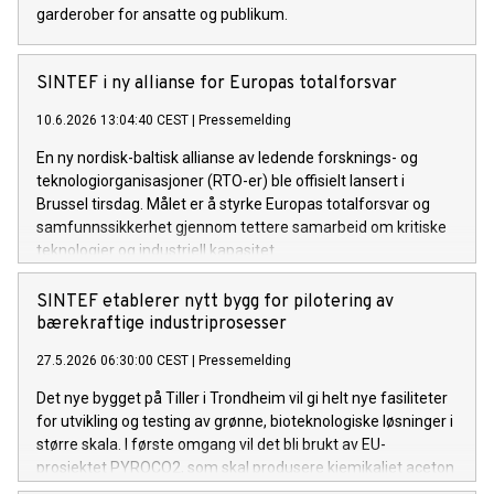
garderober for ansatte og publikum.
SINTEF i ny allianse for Europas totalforsvar
10.6.2026 13:04:40 CEST
|
Pressemelding
En ny nordisk-baltisk allianse av ledende forsknings- og
teknologiorganisasjoner (RTO-er) ble offisielt lansert i
Brussel tirsdag. Målet er å styrke Europas totalforsvar og
samfunnssikkerhet gjennom tettere samarbeid om kritiske
teknologier og industriell kapasitet.
SINTEF etablerer nytt bygg for pilotering av
bærekraftige industriprosesser
27.5.2026 06:30:00 CEST
|
Pressemelding
Det nye bygget på Tiller i Trondheim vil gi helt nye fasiliteter
for utvikling og testing av grønne, bioteknologiske løsninger i
større skala. I første omgang vil det bli brukt av EU-
prosjektet PYROCO2, som skal produsere kjemikaliet aceton
fra CO2 og grønt hydrogen ved hjelp av gassfermentering.