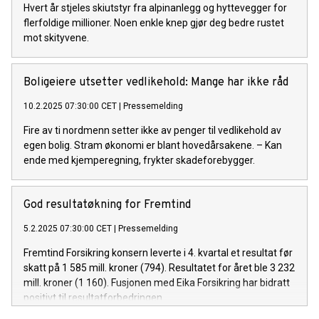
Hvert år stjeles skiutstyr fra alpinanlegg og hyttevegger for
flerfoldige millioner. Noen enkle knep gjør deg bedre rustet
mot skityvene.
Boligeiere utsetter vedlikehold: Mange har ikke råd
10.2.2025 07:30:00 CET
|
Pressemelding
Fire av ti nordmenn setter ikke av penger til vedlikehold av
egen bolig. Stram økonomi er blant hovedårsakene. – Kan
ende med kjemperegning, frykter skadeforebygger.
God resultatøkning for Fremtind
5.2.2025 07:30:00 CET
|
Pressemelding
Fremtind Forsikring konsern leverte i 4. kvartal et resultat før
skatt på 1 585 mill. kroner (794). Resultatet for året ble 3 232
mill. kroner (1 160). Fusjonen med Eika Forsikring har bidratt
positivt til resultatforbedringen.