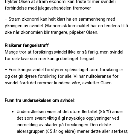
frykter Olsen at stram økonomi kan friste til mer svindel i
forbindelse med julegavehandelen fremover.
– Stram økonomi kan helt klart ha en sammenheng med
økningen av svindel. Økonomisk kriminalitet har en tendens til å
øke når økonomien blir trangere, påpeker Olsen.
Risikerer fengselstraff
Mange tror at forsikringssvindel ikke er så farlig, men svindel
for selv lave summer kan gi ubetinget fengsel.
– Forsikringssvindel forstyrrer spleiselaget som forsikring er
og det gir dyrere forsikring for alle. Vi har nulltoleranse for
svindel fordi det rammer kundene våre, avslutter Olsen.
Funn fra undersøkelsen om svindel:
Undersøkelsen viser at det store flertallet (85 %) anser
det som svært viktig å gi nøyaktige opplysninger ved
innmelding av skader på forsikringen. Den eldste
aldersgruppen (65 år og eldre) mener dette aller sterkest,