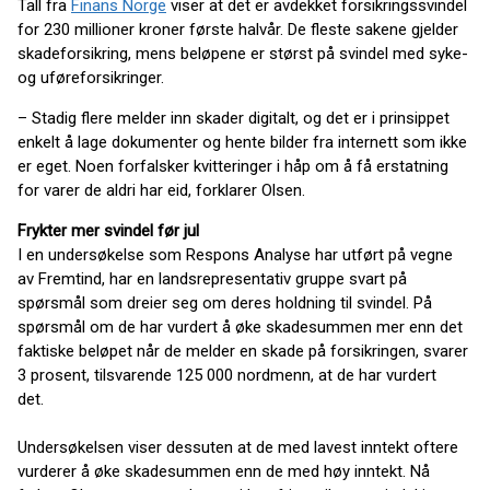
Tall fra
Finans Norge
viser at det er avdekket forsikringssvindel
for 230 millioner kroner første halvår. De fleste sakene gjelder
skadeforsikring, mens beløpene er størst på svindel med syke-
og uføreforsikringer.
– Stadig flere melder inn skader digitalt, og det er i prinsippet
enkelt å lage dokumenter og hente bilder fra internett som ikke
er eget. Noen forfalsker kvitteringer i håp om å få erstatning
for varer de aldri har eid, forklarer Olsen.
Frykter mer svindel før jul
I en undersøkelse som Respons Analyse har utført på vegne
av Fremtind, har en landsrepresentativ gruppe svart på
spørsmål som dreier seg om deres holdning til svindel. På
spørsmål om de har vurdert å øke skadesummen mer enn det
faktiske beløpet når de melder en skade på forsikringen, svarer
3 prosent, tilsvarende 125 000 nordmenn, at de har vurdert
det.
Undersøkelsen viser dessuten at de med lavest inntekt oftere
vurderer å øke skadesummen enn de med høy inntekt. Nå