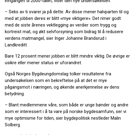
inngangen til 2000-tallet, viser den nye undersøkelsen.
– Seks av ti svarer ja på dette. Av disse mener halvparten til og
med at jobben deres er blitt «mye viktigere». Det rimer godt
med de siste årenes vektlegging av verdier som trygg og
kortreist mat, og økt selvforsyning som bidrag til å redusere
verdens matmangel, sier Inger Johanne Brandsrud i
Landkreditt.
Bare 12 prosent mener jobben er blitt mindre viktig. De øvrige er
usikre eller mener status er uforandret.
Også Norges Bygdeungdomslag tolker resultatene fra
undersøkelsen som en bekreftelse på at det er mye
pågangsmot i næringen, og økende anerkjennelse av dens
betydning.
– Blant medlemmene våre, som både er unge bønder og andre
som er interessert i å ta vare på norske bygdesamfunn, ser vi
mye optimisme for tiden, sier bygdepolitisk nestleder Malin
Solberg.