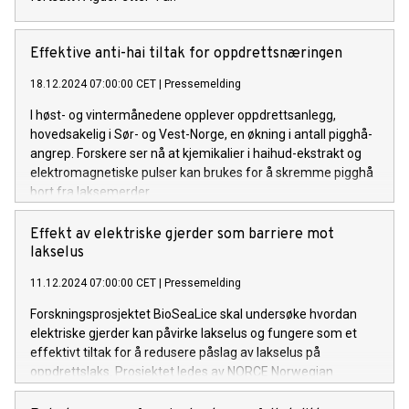
Effektive anti-hai tiltak for oppdrettsnæringen
18.12.2024 07:00:00 CET
|
Pressemelding
I høst- og vintermånedene opplever oppdrettsanlegg,
hovedsakelig i Sør- og Vest-Norge, en økning i antall pigghå-
angrep. Forskere ser nå at kjemikalier i haihud-ekstrakt og
elektromagnetiske pulser kan brukes for å skremme pigghå
bort fra laksemerder.
Effekt av elektriske gjerder som barriere mot
lakselus
11.12.2024 07:00:00 CET
|
Pressemelding
Forskningsprosjektet BioSeaLice skal undersøke hvordan
elektriske gjerder kan påvirke lakselus og fungere som et
effektivt tiltak for å redusere påslag av lakselus på
oppdrettslaks. Prosjektet ledes av NORCE Norwegian
Research Centre i samarbeid med Harbor AS.