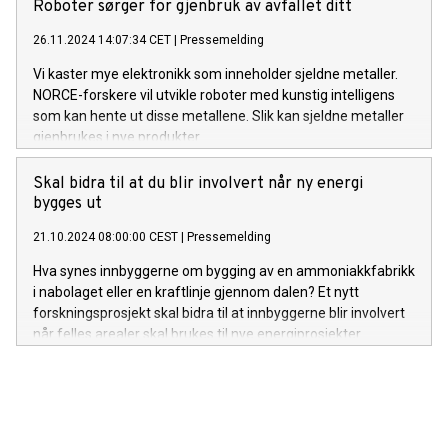
Roboter sørger for gjenbruk av avfallet ditt
26.11.2024 14:07:34 CET
|
Pressemelding
Vi kaster mye elektronikk som inneholder sjeldne metaller.
NORCE-forskere vil utvikle roboter med kunstig intelligens
som kan hente ut disse metallene. Slik kan sjeldne metaller
gjenbrukes i nye produkter.
Skal bidra til at du blir involvert når ny energi
bygges ut
21.10.2024 08:00:00 CEST
|
Pressemelding
Hva synes innbyggerne om bygging av en ammoniakkfabrikk
i nabolaget eller en kraftlinje gjennom dalen? Et nytt
forskningsprosjekt skal bidra til at innbyggerne blir involvert
når felles arealer skal brukes til nye energiprosjekter.