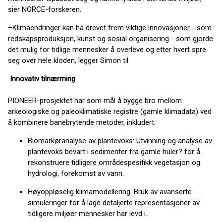
sier NORCE-forskeren.
–Klimaendringer kan ha drevet frem viktige innovasjoner - som
redskapsproduksjon, kunst og sosial organisering - som gjorde
det mulig for tidlige mennesker å overleve og etter hvert spre
seg over hele kloden, legger Simon til.
Innovativ tilnærming
PIONEER-prosjektet har som mål å bygge bro mellom
arkeologiske og paleoklimatiske registre (gamle klimadata) ved
å kombinere banebrytende metoder, inkludert:
Biomarkøranalyse av plantevoks: Utvinning og analyse av
plantevoks bevart i sedimenter fra gamle huler? for å
rekonstruere tidligere områdespesifikk vegetasjon og
hydrologi, forekomst av vann.
Høyoppløselig klimamodellering: Bruk av avanserte
simuleringer for å lage detaljerte representasjoner av
tidligere miljøer mennesker har levd i.