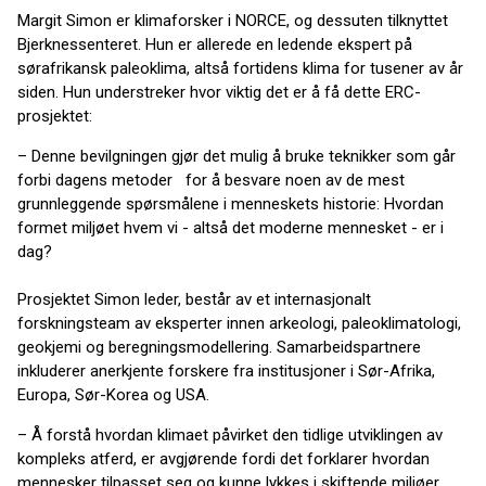
Margit Simon er klimaforsker i NORCE, og dessuten tilknyttet
Bjerknessenteret. Hun er allerede en ledende ekspert på
sørafrikansk paleoklima, altså fortidens klima for tusener av år
siden. Hun understreker hvor viktig det er å få dette ERC-
prosjektet:
– Denne bevilgningen gjør det mulig å bruke teknikker som går
forbi dagens metoder for å besvare noen av de mest
grunnleggende spørsmålene i menneskets historie: Hvordan
formet miljøet hvem vi - altså det moderne mennesket - er i
dag?
Prosjektet Simon leder, består av et internasjonalt
forskningsteam av eksperter innen arkeologi, paleoklimatologi,
geokjemi og beregningsmodellering. Samarbeidspartnere
inkluderer anerkjente forskere fra institusjoner i Sør-Afrika,
Europa, Sør-Korea og USA.
– Å forstå hvordan klimaet påvirket den tidlige utviklingen av
kompleks atferd, er avgjørende fordi det forklarer hvordan
mennesker tilpasset seg og kunne lykkes i skiftende miljøer,