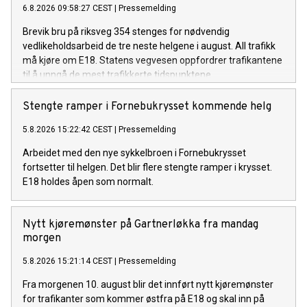
6.8.2026 09:58:27 CEST
|
Pressemelding
Brevik bru på riksveg 354 stenges for nødvendig
vedlikeholdsarbeid de tre neste helgene i august. All trafikk
må kjøre om E18. Statens vegvesen oppfordrer trafikantene
til å unngå de mest trafikkerte tidspunktene.
Stengte ramper i Fornebukrysset kommende helg
5.8.2026 15:22:42 CEST
|
Pressemelding
Arbeidet med den nye sykkelbroen i Fornebukrysset
fortsetter til helgen. Det blir flere stengte ramper i krysset.
E18 holdes åpen som normalt.
Nytt kjøremønster på Gartnerløkka fra mandag
morgen
5.8.2026 15:21:14 CEST
|
Pressemelding
Fra morgenen 10. august blir det innført nytt kjøremønster
for trafikanter som kommer østfra på E18 og skal inn på