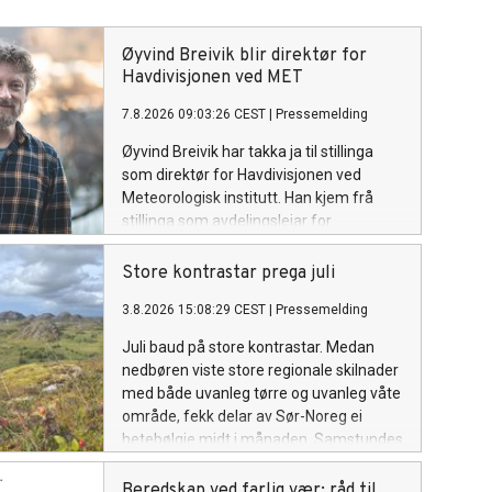
Øyvind Breivik blir direktør for
Havdivisjonen ved MET
7.8.2026 09:03:26 CEST
|
Pressemelding
Øyvind Breivik har takka ja til stillinga
som direktør for Havdivisjonen ved
Meteorologisk institutt. Han kjem frå
stillinga som avdelingsleiar for
oseanografi og maritim meteorologi ved
instituttet.
Store kontrastar prega juli
3.8.2026 15:08:29 CEST
|
Pressemelding
Juli baud på store kontrastar. Medan
nedbøren viste store regionale skilnader
med både uvanleg tørre og uvanleg våte
område, fekk delar av Sør-Noreg ei
hetebølgje midt i månaden. Samstundes
var store delar av Europa prega av
langvarig varme, tørke og skogbrannar.
Beredskap ved farlig vær: råd til