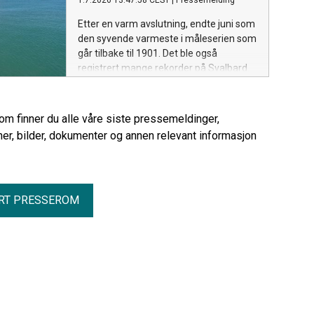
1.7.2026 13:47:58 CEST
|
Pressemelding
Etter en varm avslutning, endte juni som
den syvende varmeste i måleserien som
går tilbake til 1901. Det ble også
registrert mange rekorder på Svalbard.
rom finner du alle våre siste pressemeldinger,
er, bilder, dokumenter og annen relevant informasjon
RT PRESSEROM