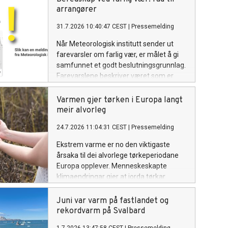
arrangører
31.7.2026 10:40:47 CEST
|
Pressemelding
Når Meteorologisk institutt sender ut
farevarsler om farlig vær, er målet å gi
samfunnet et godt beslutningsgrunnlag.
Farevarslene beskriver været som er
ventet, hvor det vil ramme, og hvilke
konsekvenser det kan få. Beslutningen
Varmen gjer tørken i Europa langt
om å avlyse, utsette eller gjennomføre
meir alvorleg
et arrangement ligger hos arrangøren.
24.7.2026 11:04:31 CEST
|
Pressemelding
Ekstrem varme er no den viktigaste
årsaka til dei alvorlege tørkeperiodane
Europa opplever. Menneskeskapte
klimaendringar gjer at jorda tørkar
raskare ut, sjølv i område der nedbøren
ikkje har blitt vesentleg mindre, seier ny
Juni var varm på fastlandet og
studie.
rekordvarm på Svalbard