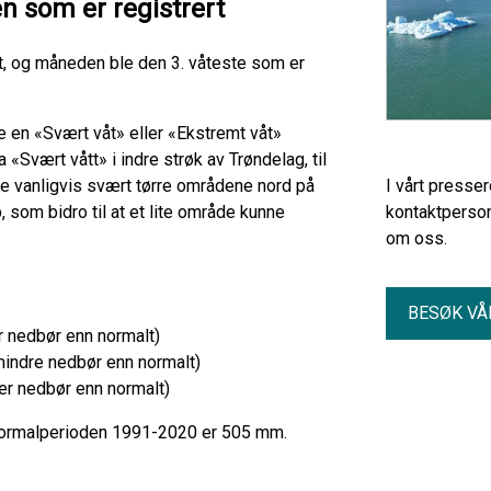
 som er registrert
t, og måneden ble den 3. våteste som er
e en «Svært våt» eller «Ekstremt våt»
«Svært vått» i indre strøk av Trøndelag, til
de vanligvis svært tørre områdene nord på
I vårt presse
som bidro til at et lite område kunne
kontaktperson
om oss.
BESØK VÅ
r nedbør enn normalt)
mindre nedbør enn normalt)
er nedbør enn normalt)
normalperioden 1991-2020 er 505 mm.