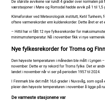
De største avvikene var rundt 4 grader over normalen på f
værstasjoner i Møre og Romsdal hadde avvik på 1 til 1,5 
Klimaforsker ved Meteorologisk institutt, Ketil Tunheim, fo
oftere varmerekorder enn kulderekorder. Dette året er et
– Hittil har vi fått 12 nye fylkesrekorder for maksimumst
minimumstemperatur. Nå i november fikk vi nye varmereko
Nye fylkesrekorder for Troms og Fi
Den høyeste temperaturen i måneden ble målt i Lyngen – U
november. Dette er ny rekord for Troms fylke. Det er and
landet i november når vi ser på perioden 1957 til 2024.
I Finnmark ble det målt 16,6 grader i Nuvsvåg, som også 
pleier den høyeste temperaturen i november å ligge på ru
De varmeste stasjonene var