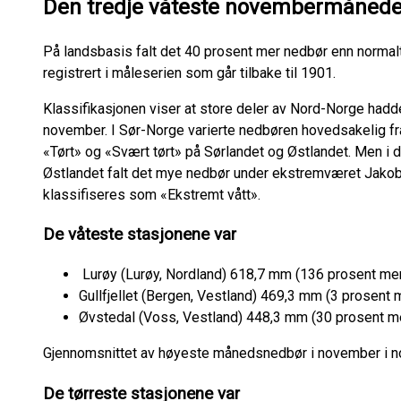
Den tredje våteste novembermåneden
På landsbasis falt det 40 prosent mer nedbør enn normal
registrert i måleserien som går tilbake til 1901.
Klassifikasjonen viser at store deler av Nord-Norge hadd
november. I Sør-Norge varierte nedbøren hovedsakelig fra 
«Tørt» og «Svært tørt» på Sørlandet og Østlandet. Men i 
Østlandet falt det mye nedbør under ekstremværet Jakob, 
klassifiseres som «Ekstremt vått».
De våteste stasjonene var
Lurøy (Lurøy, Nordland) 618,7 mm (136 prosent me
Gullfjellet (Bergen, Vestland) 469,3 mm (3 prosent 
Øvstedal (Voss, Vestland) 448,3 mm (30 prosent m
Gjennomsnittet av høyeste månedsnedbør i november i 
De tørreste stasjonene var