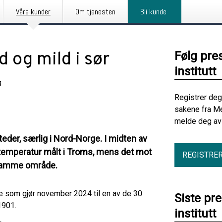
Våre kunder
Om tjenesten
Bli kunde
 og mild i sør
Følg pre
institutt
g
Registrer deg
sakene fra Me
melde deg av 
er, særlig i Nord-Norge. I midten av
 temperatur målt i Troms, mens det mot
REGISTRE
 samme område.
e som gjør november 2024 til en av de 30
Siste pr
1901.
institutt