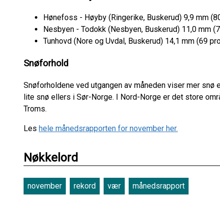
Hønefoss - Høyby (Ringerike, Buskerud) 9,9 mm (8
Nesbyen - Todokk (Nesbyen, Buskerud) 11,0 mm (7
Tunhovd (Nore og Uvdal, Buskerud) 14,1 mm (69 pr
Snøforhold
Snøforholdene ved utgangen av måneden viser mer snø en
lite snø ellers i Sør-Norge. I Nord-Norge er det store o
Troms.
Les
hele månedsrapporten for november her.
Nøkkelord
november
rekord
vær
månedsrapport