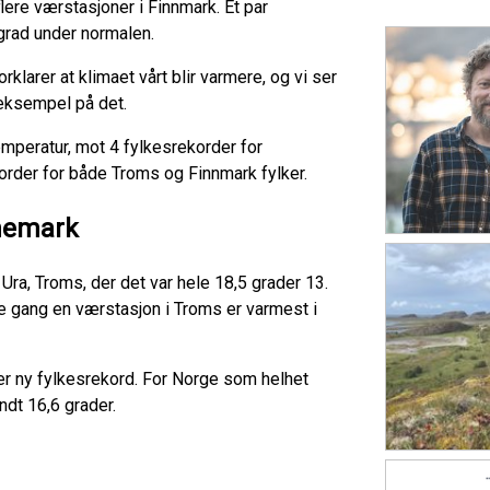
lere værstasjoner i Finnmark. Et par
grad under normalen.
rklarer at klimaet vårt blir varmere, og vi ser
 eksempel på det.
emperatur, mot 4 fylkesrekorder for
rder for både Troms og Finnmark fylker.
nnemark
ra, Troms, der det var hele 18,5 grader 13.
re gang en værstasjon i Troms er varmest i
er ny fylkesrekord. For Norge som helhet
ndt 16,6 grader.