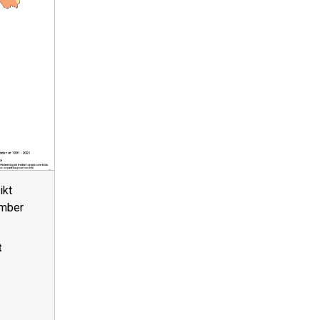
ikt
ember
t