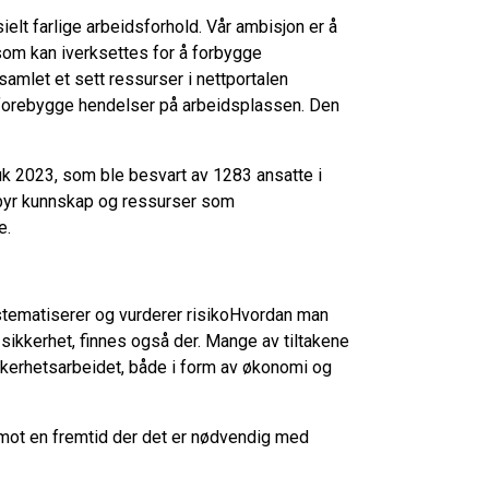
elt farlige arbeidsforhold. Vår ambisjon er å
om kan iverksettes for å forbygge
amlet et sett ressurser i nettportalen
 forebygge hendelser på arbeidsplassen. Den
uk 2023, som ble besvart av 1283 ansatte i
lbyr kunnskap og ressurser som
e.
stematiserer og vurderer risikoHvordan man
ikkerhet, finnes også der. Mange av tiltakene
ikkerhetsarbeidet, både i form av økonomi og
 mot en fremtid der det er nødvendig med