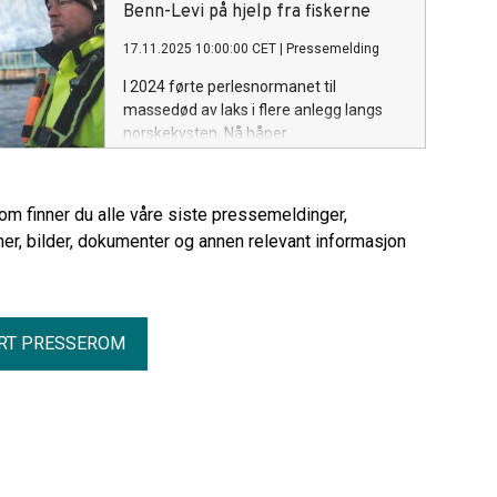
Benn-Levi på hjelp fra fiskerne
17.11.2025 10:00:00 CET
|
Pressemelding
I 2024 førte perlesnormanet til
massedød av laks i flere anlegg langs
norskekysten. Nå håper
havbruksnæringen og forskere at fiskere
langs kysten vil bidra med tidlige varsler
– før manetene når merdene.
rom finner du alle våre siste pressemeldinger,
er, bilder, dokumenter og annen relevant informasjon
RT PRESSEROM