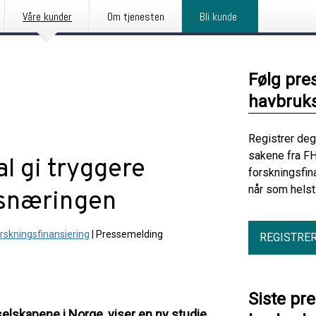
Våre kunder
Om tjenesten
Bli kunde
Følg pre
havbruks
Registrer deg
sakene fra FH
 gi tryggere
forskningsfin
når som helst
ksnæringen
rskningsfinansiering
|
Pressemelding
REGISTRE
Siste pr
elskapene i Norge, viser en ny studie.