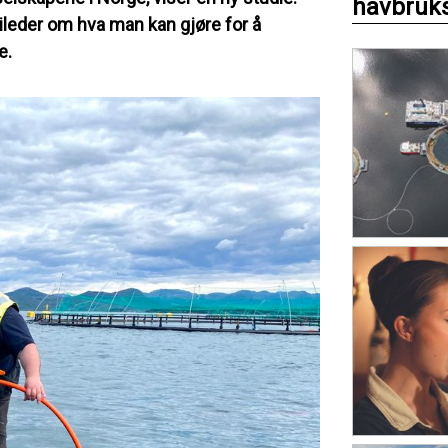
havbruks
ileder om hva man kan gjøre for å
e.