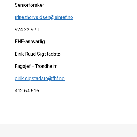
Seniorforsker
trine.thorvaldsen@sintef.no
924 22 971
FHF-ansvarlig
Eirik Ruud Sigstadstø
Fagsjef - Trondheim
eirik.sigstadsto@fhf.no
412 64 616