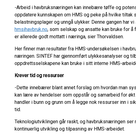
-Arbeid i havbruksnæringen kan innebære tøffe og potensi
oppdatere kunnskapen om HMS og peke på hvilke tiltak s
belastningsplager og unngå ulykker. Denne gangen har vi s
hmsihavbruk.no
, som selskap og ansatte kan bruke for å
er allerede godt mottatt i næringa, sier Thorvaldsen.
Her finner man resultater fra HMS-undersøkelsen i havbr
næringen. SINTEF har gjennomført ulykkesanalyser og ti
oppdrettsselskapene kan bruke i sitt interne HMS-arbeid
Krever tid og ressurser
-Dette innebærer blant annet forslag om hvordan man sy
kan lære av hendelser som oppstår og samarbeid for økt s
handler i bunn og grunn om å legge nok ressurser inn i s
tid.
Teknologiutviklingen går raskt, og havbruksnæringen ser
kontinuerlig utvikling og tilpasning av HMS-arbeidet.