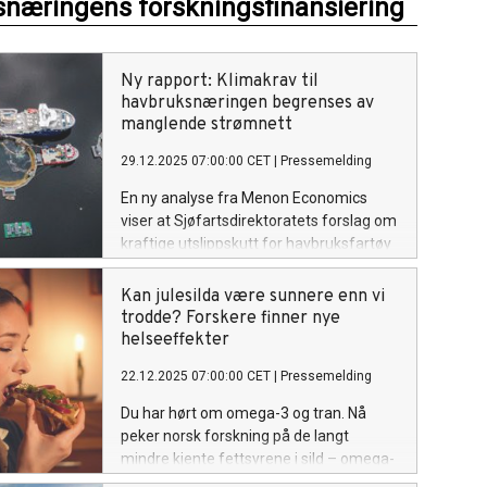
næringens forskningsfinansiering
Ny rapport: Klimakrav til
havbruksnæringen begrenses av
manglende strømnett
29.12.2025 07:00:00 CET
|
Pressemelding
En ny analyse fra Menon Economics
viser at Sjøfartsdirektoratets forslag om
kraftige utslippskutt for havbruksfartøy
ikke lar seg gjennomføre uten kraftig
økning i strøm- og nettkapasitet i
Kan julesilda være sunnere enn vi
sjømatregionene.
trodde? Forskere finner nye
helseeffekter
22.12.2025 07:00:00 CET
|
Pressemelding
Du har hørt om omega-3 og tran. Nå
peker norsk forskning på de langt
mindre kjente fettsyrene i sild – omega-
11 – som kan ha flere gunstige