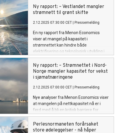
helseeffekter.
Ny rapport: – Vestlandet mangler
strømnett til grønt skifte
2.12.2025 07:30:00 CET
|
Pressemelding
En ny rapport fra Menon Economics
viser at mangel på kapasitet i
strømnettet kan hindre både
elektrifisering og teknologisk utvikling i
sjømatnæringen på Vestlandet.
Ny rapport: – Strømnettet i Nord-
Norge mangler kapasitet for vekst
i sjømatnæringene
2.12.2025 07:00:00 CET
|
Pressemelding
Nye analyser fra Menon Economics viser
at mangelen på nettkapasitet nå er i
ferd med å bli en kritisk barriere for
sjømatnæringen i nord.
Perlesnormaneten forårsaket
store ødeleggelser - nå håper