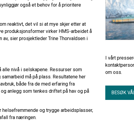
ynliggjør også et behov for å prioritere
 reaktivt, det vil si at mye skjer etter at
 nye produksjonsformer virker HMS-arbeidet å
 av, sier prosjektleder Trine Thorvaldsen i
I vårt presse
kontaktperson
å alle nivå i selskapene. Ressurser som
om oss.
og samarbeid må på plass. Resultatene her
avbruk, både fra de med erfaring fra
 og anlegg som tenkes driftet på hav og på
BESØK VÅ
er helsefremmende og trygge arbeidsplasser,
fall fra næringen.