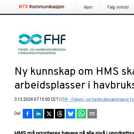
Hjem
Følg innhold
Ny kunnskap om HMS skal
arbeidsplasser i havbru
3.12.2024 07:15:00 CET
|
FHF - Fiskeri- og havbruksnæringens fo
Del
HMS må prioriteres høyere på alle nivå i oppdrettss