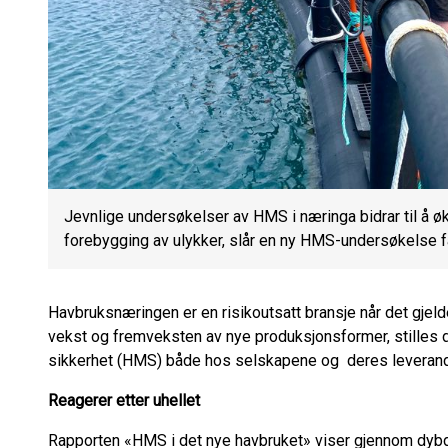
Jevnlige undersøkelser av HMS i næringa bidrar til å ø
forebygging av ulykker, slår en ny HMS-undersøkelse f
Havbruksnæringen er en risikoutsatt bransje når det gje
vekst og fremveksten av nye produksjonsformer, stilles de
sikkerhet (HMS) både hos selskapene og deres leverandø
Reagerer etter uhellet
Rapporten «HMS i det nye havbruket» viser gjennom dybde