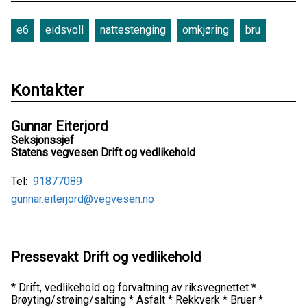
e6
eidsvoll
nattestenging
omkjøring
bru
Kontakter
Gunnar Eiterjord
Seksjonssjef
Statens vegvesen Drift og vedlikehold
Tel:
91877089
gunnar.eiterjord@vegvesen.no
Pressevakt Drift og vedlikehold
* Drift, vedlikehold og forvaltning av riksvegnettet *
Brøyting/strøing/salting * Asfalt * Rekkverk * Bruer *