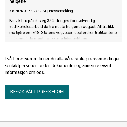
helgene
6.8.2026 09:58:27 CEST
|
Pressemelding
Brevik bru på riksveg 354 stenges for nødvendig
vedlikeholdsarbeid de tre neste helgene i august. All trafikk
må kjøre om E18. Statens vegvesen oppfordrer trafikantene
til å unngå de mest trafikkerte tidspunktene.
I vårt presserom finner du alle våre siste pressemeldinger,
kontaktpersoner, bilder, dokumenter og annen relevant
informasjon om oss.
BESØK VÅRT PRESSEROM