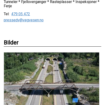
Tunneler * Fjelloverganger * Rasteplasser * Inspeksjoner *
Ferje
Tel:
479 05 472
pressedv@vegvesen.no
Bilder