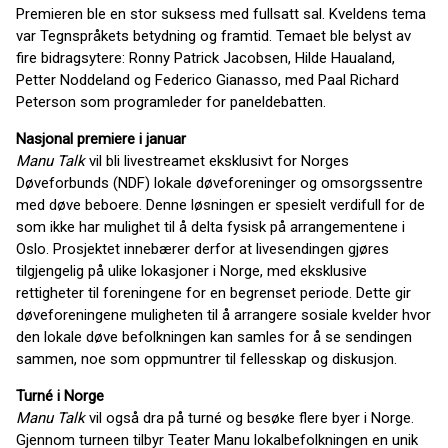
Premieren ble en stor suksess med fullsatt sal. Kveldens tema
var Tegnspråkets betydning og framtid. Temaet ble belyst av
fire bidragsytere: Ronny Patrick Jacobsen, Hilde Haualand,
Petter Noddeland og Federico Gianasso, med Paal Richard
Peterson som programleder for paneldebatten.
Nasjonal premiere i januar
Manu Talk
vil bli livestreamet eksklusivt for Norges
Døveforbunds (NDF) lokale døveforeninger og omsorgssentre
med døve beboere. Denne løsningen er spesielt verdifull for de
som ikke har mulighet til å delta fysisk på arrangementene i
Oslo. Prosjektet innebærer derfor at livesendingen gjøres
tilgjengelig på ulike lokasjoner i Norge, med eksklusive
rettigheter til foreningene for en begrenset periode. Dette gir
døveforeningene muligheten til å arrangere sosiale kvelder hvor
den lokale døve befolkningen kan samles for å se sendingen
sammen, noe som oppmuntrer til fellesskap og diskusjon.
Turné i Norge
Manu Talk
vil også dra på turné og besøke flere byer i Norge.
Gjennom turneen tilbyr Teater Manu lokalbefolkningen en unik