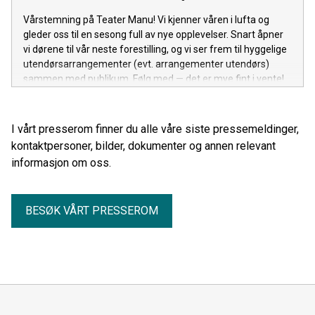
Vårstemning på Teater Manu! Vi kjenner våren i lufta og
gleder oss til en sesong full av nye opplevelser. Snart åpner
vi dørene til vår neste forestilling, og vi ser frem til hyggelige
utendørsarrangementer (evt. arrangementer utendørs)
sammen med publikum. Følg med — det er mye fint i vente!
I vårt presserom finner du alle våre siste pressemeldinger,
kontaktpersoner, bilder, dokumenter og annen relevant
informasjon om oss.
BESØK VÅRT PRESSEROM