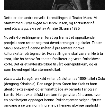
Dette er den andre novelle-forestillingen til Teater Manu. Vi
startet med
Terje Vigen
av Henrik Ibsen, og fortsetter nå
med
Karens jul
, skrevet av Amalie Skram i 1885.
Novelle-forestillingene er først og fremst et oppsøkende
prosjekt som retter seg mot døveforeninger og skoler. Teater
Manu ønsker på denne måten å presentere norske
kulturskatter på tegnspråk. Forestillingene skal være enkle å ta
imot, ikke ha behov for teater-fasiliteter og være forholdsvis
korte. Det er et lavterskeltilbud til vårt kjernepublikum, og er
som hovedregel ikke stemmetolket.
Karens Jul
foregår en kald vinter på slutten av 1800-tallet i Oslo
(dengang Kristiania). Den unge jenta Karen har født et barn
utenfor ekteskapet og er forlatt både av barnets far og sin
familie. Hun søker tilflukt i en tom fergehytte på havnen, hvor
en politibetjent oppdager henne. Politibetjenten velger i første
omgang å se gjennom fingrene på hennes ulovlige opphold i