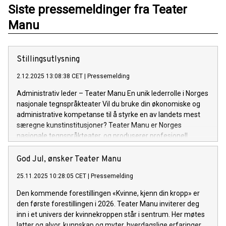
Siste pressemeldinger fra Teater
Manu
Stillingsutlysning
2.12.2025 13:08:38 CET
|
Pressemelding
Administrativ leder – Teater Manu En unik lederrolle i Norges
nasjonale tegnspråkteater Vil du bruke din økonomiske og
administrative kompetanse til å styrke en av landets mest
særegne kunstinstitusjoner? Teater Manu er Norges
nasjonale tegnspråkteater, og produserer profesjonell
scenekunst. Vårt kjernepublikum er den tegnspråklige
befolkningen, men forestillingene er også åpne og
God Jul, ønsker Teater Manu
tilgjengelige for alle. Vi søker nå en administrativ leder med
25.11.2025 10:28:05 CET
|
Pressemelding
solid økonomisk forståelse, god struktur og trygg forankring i
det tegnspråklige miljøet. Stillingen er sentral i teatrets
Den kommende forestillingen «Kvinne, kjenn din kropp» er
videre utvikling – og passer for deg som kombinerer faglig
den første forestillingen i 2026. Teater Manu inviterer deg
tyngde med kulturell forståelse, og som ønsker å bidra til et
inn i et univers der kvinnekroppen står i sentrum. Her møtes
teater der tegnspråk og døvekultur står i sentrum.
latter og alvor, kunnskap og myter, hverdagslige erfaringer