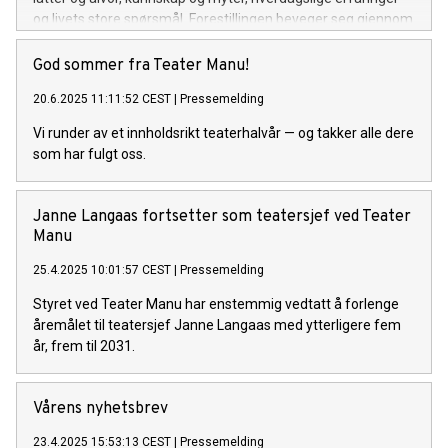
og livets store spørsmål. Forestillingen beveger seg gjennom
livets mange faser: fra barndommens nysgjerrighet til
pubertet og menstruasjon, fra seksualitet og orgasme til
God sommer fra Teater Manu!
fødsel, overgangsalder og alderdom. Men underveis handler
20.6.2025 11:11:52 CEST
|
Pressemelding
det om mer enn å ramse opp fakta – tabuer utfordres, og
skjulte fortellinger får nytt lys. Med et skråblikk, sterke
Vi runder av et innholdsrikt teaterhalvår — og takker alle dere
visuelle uttrykk og en leken, sanselig form skapes et rom for
som har fulgt oss.
både latter, undring og gjenkjennelse. Kvinne, kjenn din
kropp er en forestilling som tør å stille spørsmål mange helst
unngår – og som gir publikum en opplevelse av både frihet,
Janne Langaas fortsetter som teatersjef ved Teater
styrke og fellesskap. Dette er en modig og livsnær
Manu
teateropplevelse – full av humor, mystikk og menneskelig
varme. Til denne forestillingen har vi valgt at kvinner kan
25.4.2025 10:01:57 CEST
|
Pressemelding
kjøpe b
Styret ved Teater Manu har enstemmig vedtatt å forlenge
åremålet til teatersjef Janne Langaas med ytterligere fem
år, frem til 2031.
Vårens nyhetsbrev
23.4.2025 15:53:13 CEST
|
Pressemelding