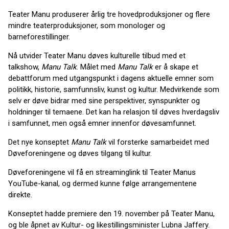
Teater Manu produserer årlig tre hovedproduksjoner og flere
mindre teaterproduksjoner, som monologer og
barneforestillinger.
Nå utvider Teater Manu døves kulturelle tilbud med et
talkshow,
Manu Talk
. Målet med
Manu Talk
er å skape et
debattforum med utgangspunkt i dagens aktuelle emner som
politikk, historie, samfunnsliv, kunst og kultur. Medvirkende som
selv er døve bidrar med sine perspektiver, synspunkter og
holdninger til temaene. Det kan ha relasjon til døves hverdagsliv
i samfunnet, men også emner innenfor døvesamfunnet.
Det nye konseptet
Manu Talk
vil forsterke samarbeidet med
Døveforeningene og døves tilgang til kultur.
Døveforeningene vil få en streaminglink til Teater Manus
YouTube-kanal, og dermed kunne følge arrangementene
direkte.
Konseptet hadde premiere den 19. november på Teater Manu,
og ble åpnet av Kultur- og likestillingsminister Lubna Jaffery.