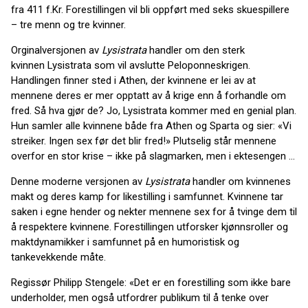
fra 411 f.Kr. Forestillingen vil bli oppført med seks skuespillere
– tre menn og tre kvinner.
Orginalversjonen av
Lysistrata
handler om den sterk
kvinnen Lysistrata som vil avslutte Peloponneskrigen.
Handlingen finner sted i Athen, der kvinnene er lei av at
mennene deres er mer opptatt av å krige enn å forhandle om
fred. Så hva gjør de? Jo, Lysistrata kommer med en genial plan.
Hun samler alle kvinnene både fra Athen og Sparta og sier: «Vi
streiker. Ingen sex før det blir fred!» Plutselig står mennene
overfor en stor krise – ikke på slagmarken, men i ektesengen …
Denne moderne versjonen av
Lysistrata
handler om kvinnenes
makt og deres kamp for likestilling i samfunnet. Kvinnene tar
saken i egne hender og nekter mennene sex for å tvinge dem til
å respektere kvinnene. Forestillingen utforsker kjønnsroller og
maktdynamikker i samfunnet på en humoristisk og
tankevekkende måte.
Regissør Philipp Stengele: «Det er en forestilling som ikke bare
underholder, men også utfordrer publikum til å tenke over