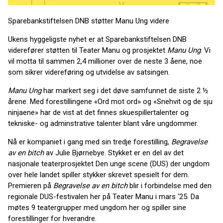
Sparebankstiftelsen DNB støtter Manu Ung videre
Ukens hyggeligste nyhet er at Sparebankstiftelsen DNB
viderefører støtten til Teater Manu og prosjektet
Manu Ung
. Vi
vil motta til sammen 2,4 millioner over de neste 3 åene, noe
som sikrer videreføring og utvidelse av satsingen.
Manu Ung
har markert seg i det døve samfunnet de siste 2 ½
årene. Med forestillingene «Ord mot ord» og «Snehvit og de sju
ninjaene» har de vist at det finnes skuespillertalenter og
tekniske- og adminstrative talenter blant våre ungdommer.
Nå er kompaniet i gang med sin tredje forestilling,
Begravelse
av en bitch
av Julie Bjørnebye. Stykket er en del av det
nasjonale teaterprosjektet Den unge scene (DUS) der ungdom
over hele landet spiller stykker skrevet spesielt for dem.
Premieren på
Begravelse av en bitch
blir i forbindelse med den
regionale DUS-festivalen her på Teater Manu i mars ‘25. Da
møtes 9 teatergrupper med ungdom her og spiller sine
forestillinger for hverandre.