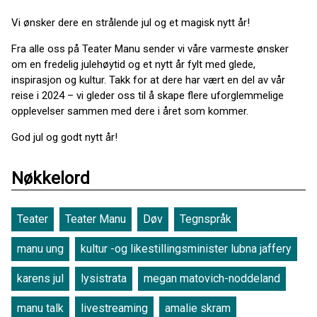
Vi ønsker dere en strålende jul og et magisk nytt år!
Fra alle oss på Teater Manu sender vi våre varmeste ønsker
om en fredelig julehøytid og et nytt år fylt med glede,
inspirasjon og kultur. Takk for at dere har vært en del av vår
reise i 2024 – vi gleder oss til å skape flere uforglemmelige
opplevelser sammen med dere i året som kommer.
God jul og godt nytt år!
Nøkkelord
Teater
Teater Manu
Døv
Tegnspråk
manu ung
kultur -og likestillingsminister lubna jaffery
karens jul
lysistrata
megan matovich-noddeland
manu talk
livestreaming
amalie skram