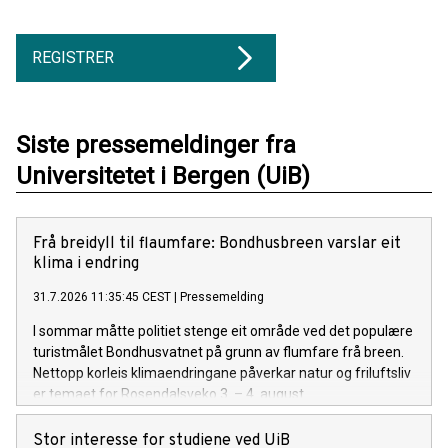
REGISTRER
Siste pressemeldinger fra
Universitetet i Bergen (UiB)
Frå breidyll til flaumfare: Bondhusbreen varslar eit
klima i endring
31.7.2026 11:35:45 CEST
|
Pressemelding
I sommar måtte politiet stenge eit område ved det populære
turistmålet Bondhusvatnet på grunn av flumfare frå breen.
Nettopp korleis klimaendringane påverkar natur og friluftsliv
er temaet for Rosendalsveko 3. – 4. august.
Stor interesse for studiene ved UiB