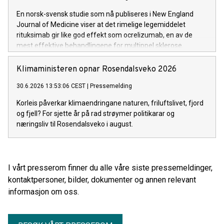
En norsk-svensk studie som nå publiseres i New England
Journal of Medicine viser at det rimelige legemiddelet
rituksimab gir like god effekt som ocrelizumab, en av de
mest effektive behandlingene for multippel sklerose.
Samtidig sparer bruk av rituksimab det norske helsevesenet
rundt 500 millioner kroner hvert år.
Klimaministeren opnar Rosendalsveko 2026
30.6.2026 13:53:06 CEST
|
Pressemelding
Korleis påverkar klimaendringane naturen, friluftslivet, fjord
og fjell? For sjette år på rad strøymer politikarar og
næringsliv til Rosendalsveko i august.
I vårt presserom finner du alle våre siste pressemeldinger,
kontaktpersoner, bilder, dokumenter og annen relevant
informasjon om oss.