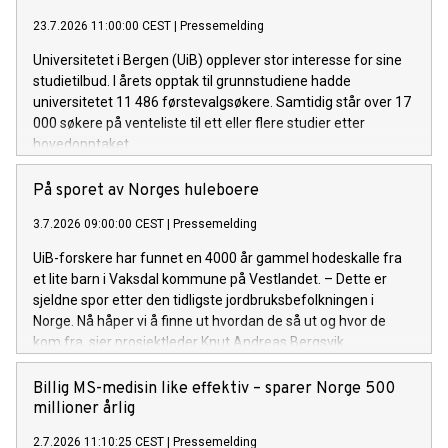
23.7.2026 11:00:00 CEST
|
Pressemelding
Universitetet i Bergen (UiB) opplever stor interesse for sine
studietilbud. I årets opptak til grunnstudiene hadde
universitetet 11 486 førstevalgsøkere. Samtidig står over 17
000 søkere på venteliste til ett eller flere studier etter
hovedopptaket.
På sporet av Norges huleboere
3.7.2026 09:00:00 CEST
|
Pressemelding
UiB-forskere har funnet en 4000 år gammel hodeskalle fra
et lite barn i Vaksdal kommune på Vestlandet. – Dette er
sjeldne spor etter den tidligste jordbruksbefolkningen i
Norge. Nå håper vi å finne ut hvordan de så ut og hvor de
kom fra, sier prosjektleder Knut Andreas Bergsvik.
Billig MS-medisin like effektiv – sparer Norge 500
millioner årlig
2.7.2026 11:10:25 CEST
|
Pressemelding