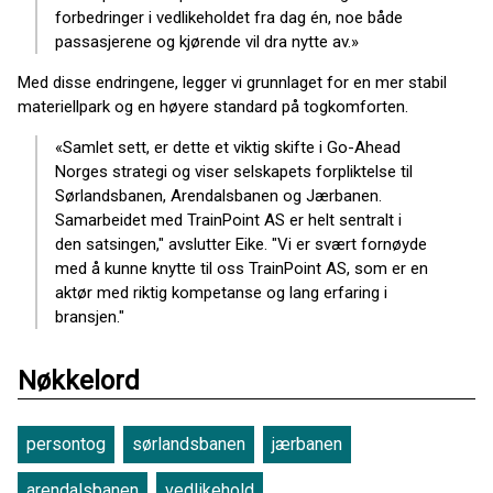
forbedringer i vedlikeholdet fra dag én, noe både
passasjerene og kjørende vil dra nytte av.»
Med disse endringene, legger vi grunnlaget for en mer stabil
materiellpark og en høyere standard på togkomforten.
«Samlet sett, er dette et viktig skifte i Go-Ahead
Norges strategi og viser selskapets forpliktelse til
Sørlandsbanen, Arendalsbanen og Jærbanen.
Samarbeidet med TrainPoint AS er helt sentralt i
den satsingen," avslutter Eike. "Vi er svært fornøyde
med å kunne knytte til oss TrainPoint AS, som er en
aktør med riktig kompetanse og lang erfaring i
bransjen."
Nøkkelord
persontog
sørlandsbanen
jærbanen
arendalsbanen
vedlikehold