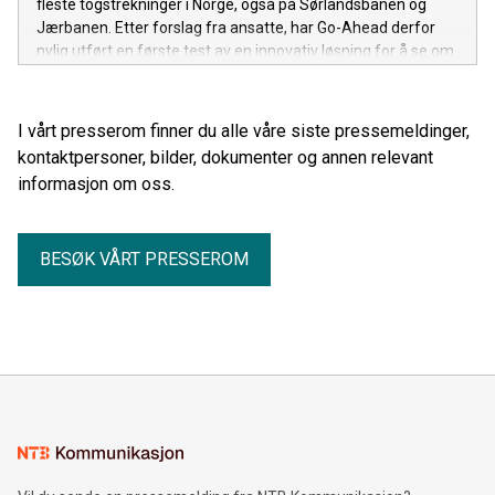
fleste togstrekninger i Norge, også på Sørlandsbanen og
Jærbanen. Etter forslag fra ansatte, har Go-Ahead derfor
nylig utført en første test av en innovativ løsning for å se om
vi kan tilby bedre internett ved hjelp av Starlink
(satellittbasert internett).
I vårt presserom finner du alle våre siste pressemeldinger,
kontaktpersoner, bilder, dokumenter og annen relevant
informasjon om oss.
BESØK VÅRT PRESSEROM