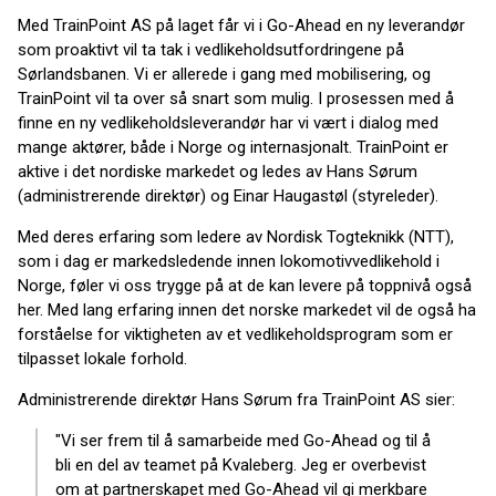
Med TrainPoint AS på laget får vi i Go-Ahead en ny leverandør
som proaktivt vil ta tak i vedlikeholdsutfordringene på
Sørlandsbanen. Vi er allerede i gang med mobilisering, og
TrainPoint vil ta over så snart som mulig. I prosessen med å
finne en ny vedlikeholdsleverandør har vi vært i dialog med
mange aktører, både i Norge og internasjonalt. TrainPoint er
aktive i det nordiske markedet og ledes av Hans Sørum
(administrerende direktør) og Einar Haugastøl (styreleder).
Med deres erfaring som ledere av Nordisk Togteknikk (NTT),
som i dag er markedsledende innen lokomotivvedlikehold i
Norge, føler vi oss trygge på at de kan levere på toppnivå også
her. Med lang erfaring innen det norske markedet vil de også ha
forståelse for viktigheten av et vedlikeholdsprogram som er
tilpasset lokale forhold.
Administrerende direktør Hans Sørum fra TrainPoint AS sier:
"Vi ser frem til å samarbeide med Go-Ahead og til å
bli en del av teamet på Kvaleberg. Jeg er overbevist
om at partnerskapet med Go-Ahead vil gi merkbare