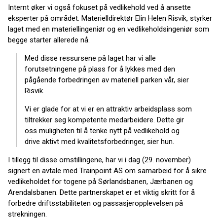
Internt øker vi også fokuset på vedlikehold ved å ansette
eksperter på området. Materielldirektør Elin Helen Risvik, styrker
laget med en materiellingeniør og en vedlikeholdsingeniør som
begge starter allerede nå.
Med disse ressursene på laget har vi alle
forutsetningene på plass for å lykkes med den
pågående forbedringen av materiell parken vår, sier
Risvik.
Vi er glade for at vi er en attraktiv arbeidsplass som
tiltrekker seg kompetente medarbeidere. Dette gir
oss muligheten til å tenke nytt på vedlikehold og
drive aktivt med kvalitetsforbedringer, sier hun.
I tillegg til disse omstillingene, har vi i dag (29. november)
signert en avtale med Trainpoint AS om samarbeid for å sikre
vedlikeholdet for togene på Sørlandsbanen, Jærbanen og
Arendalsbanen. Dette partnerskapet er et viktig skritt for å
forbedre driftsstabiliteten og passasjeropplevelsen på
strekningen.