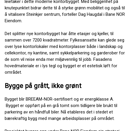
leietaker i dette moderne kontorbygget. Med beliggenhet på
knutepunktet bidrar dette til å styrke grønn mobilitet og også til
å vitalisere Steinkjer sentrum, forteller Dag Haugdal i Bane NOR
Eiendom.
Det splitter nye kontorbygget har åtte etasjer og kjeller, til
sammen over 7200 kvadratmeter. Fylkesansatte kan glede seg
over lyse kontorlokaler med kontorplasser både i landskap og
cellekontor, ny kantine, samt sykkelparkering og garderober for
de som vil reise enda mer miljøvennlig til jobb. Fasadens
hovedmateriale er i lys tegl og bygget er et estetisk løft for
området.
Bygge på grått, ikke grønt
Bygget blir BREEAM-NOR-sertifisert og er energiklasse A.
Bygget er oppført på en grå tomt som tidligere ble brukt til
parkering av en håndfull biler. Nå etableres det i stedet et
bærekraftig bygg med mange arbeidsplasser på området.