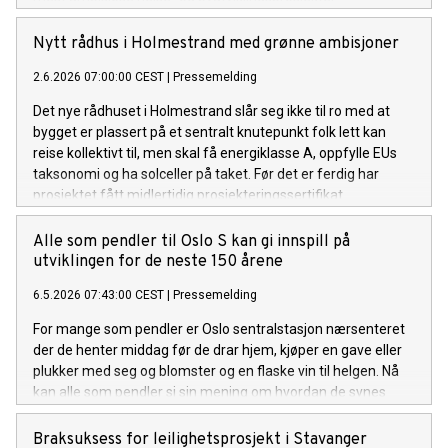
Nytt rådhus i Holmestrand med grønne ambisjoner
2.6.2026 07:00:00 CEST
|
Pressemelding
Det nye rådhuset i Holmestrand slår seg ikke til ro med at
bygget er plassert på et sentralt knutepunkt folk lett kan
reise kollektivt til, men skal få energiklasse A, oppfylle EUs
taksonomi og ha solceller på taket. Før det er ferdig har
prosjektet fått midlertidig prosjekteringssertifikat
for BREEAM Very Good.
Alle som pendler til Oslo S kan gi innspill på
utviklingen for de neste 150 årene
6.5.2026 07:43:00 CEST
|
Pressemelding
For mange som pendler er Oslo sentralstasjon nærsenteret
der de henter middag før de drar hjem, kjøper en gave eller
plukker med seg og blomster og en flaske vin til helgen. Nå
kan alle som pendler si sin mening om hvordan de synes
stasjonen bør bli, når Bane NOR Eiendoms planforslag for
Nye Oslo S er ute til offentlig ettersyn i seks uker.
Braksuksess for leilighetsprosjekt i Stavanger