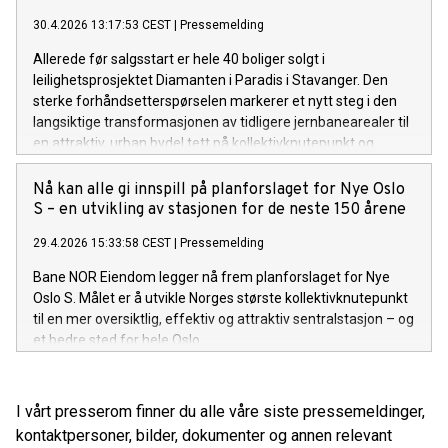
30.4.2026 13:17:53 CEST
|
Pressemelding
Allerede før salgsstart er hele 40 boliger solgt i
leilighetsprosjektet Diamanten i Paradis i Stavanger. Den
sterke forhåndsetterspørselen markerer et nytt steg i den
langsiktige transformasjonen av tidligere jernbanearealer til
en attraktiv, urban bydel tett på kollektivknutepunkt og
sentrum.
Nå kan alle gi innspill på planforslaget for Nye Oslo
S – en utvikling av stasjonen for de neste 150 årene
29.4.2026 15:33:58 CEST
|
Pressemelding
Bane NOR Eiendom legger nå frem planforslaget for Nye
Oslo S. Målet er å utvikle Norges største kollektivknutepunkt
til en mer oversiktlig, effektiv og attraktiv sentralstasjon – og
et bedre sted for hele Oslo.
I vårt presserom finner du alle våre siste pressemeldinger,
kontaktpersoner, bilder, dokumenter og annen relevant