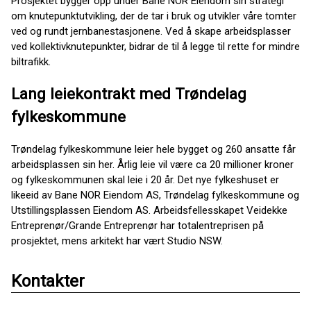
Prosjektet bygger opp under Bane NOR Eiendom sin strategi
om knutepunktutvikling, der de tar i bruk og utvikler våre tomter
ved og rundt jernbanestasjonene. Ved å skape arbeidsplasser
ved kollektivknutepunkter, bidrar de til å legge til rette for mindre
biltrafikk.
Lang leiekontrakt med Trøndelag
fylkeskommune
Trøndelag fylkeskommune leier hele bygget og 260 ansatte får
arbeidsplassen sin her. Årlig leie vil være ca 20 millioner kroner
og fylkeskommunen skal leie i 20 år. Det nye fylkeshuset er
likeeid av Bane NOR Eiendom AS, Trøndelag fylkeskommune og
Utstillingsplassen Eiendom AS. Arbeidsfellesskapet Veidekke
Entreprenør/Grande Entreprenør har totalentreprisen på
prosjektet, mens arkitekt har vært Studio NSW.
Kontakter