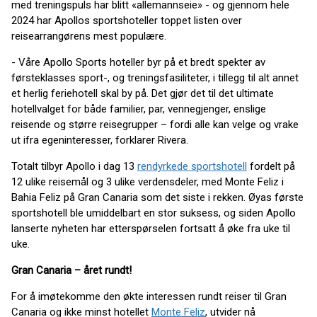
med treningspuls har blitt «allemannseie» - og gjennom hele
2024 har Apollos sportshoteller toppet listen over
reisearrangørens mest populære.
- Våre Apollo Sports hoteller byr på et bredt spekter av
førsteklasses sport-, og treningsfasiliteter, i tillegg til alt annet
et herlig feriehotell skal by på. Det gjør det til det ultimate
hotellvalget for både familier, par, vennegjenger, enslige
reisende og større reisegrupper – fordi alle kan velge og vrake
ut ifra egeninteresser, forklarer Rivera.
Totalt tilbyr Apollo i dag 13
rendyrkede sportshotell
fordelt på
12 ulike reisemål og 3 ulike verdensdeler, med Monte Feliz i
Bahia Feliz på Gran Canaria som det siste i rekken. Øyas første
sportshotell ble umiddelbart en stor suksess, og siden Apollo
lanserte nyheten har etterspørselen fortsatt å øke fra uke til
uke.
Gran Canaria – året rundt!
For å imøtekomme den økte interessen rundt reiser til Gran
Canaria og ikke minst hotellet
Monte Feliz
, utvider nå