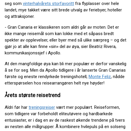
seg som
vinterhalvårets storfavoritt
fra flyplasser over hele
landet, mye takket være sitt brede utvalg av feriebyer, hoteller
og attraksjoner.
- Gran Canaria er klassikeren som aldri går av moten. Det er
ikke mange reisemål som kan lokke med et såpass bredt
spekter av opplevelser, eller byer med så ulike særpreg – og det
gjør jo at alle kan finne «sin» del av øya, sier Beatriz Rivera,
kommunikasjonssjef i Apollo.
At den mangfoldige øya kan bli mer populær er derfor vanskelig
å se for seg. Men da Apollo tidligere i år lanserte Gran Canarias
første og eneste rendyrkede treningshotell,
Monte Feliz
, nådde
etterspørselen hos reisearrangøren helt nye høyder!
Årets største reisetrend
Aldri før har
treningsreiser
vært mer populært. Reiseformen,
som tidligere var forbeholdt eliteutøvere og hardbarkede
entusiaster, er i dag en av de raskest økende trendene på tvers
av nesten alle målgrupper. Å kombinere hvilepuls på en solseng