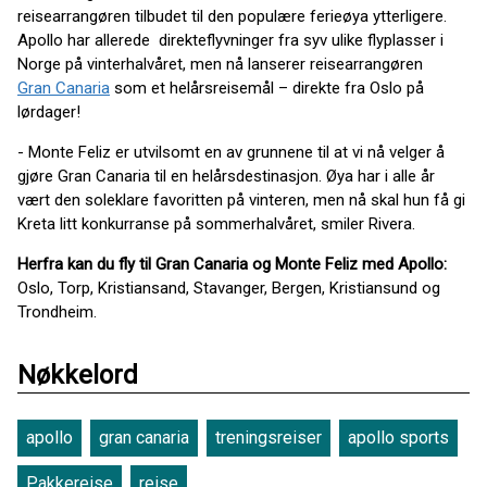
reisearrangøren tilbudet til den populære ferieøya ytterligere.
Apollo har allerede direkteflyvninger fra syv ulike flyplasser i
Norge på vinterhalvåret, men nå lanserer reisearrangøren
Gran Canaria
som et helårsreisemål – direkte fra Oslo på
lørdager!
- Monte Feliz er utvilsomt en av grunnene til at vi nå velger å
gjøre Gran Canaria til en helårsdestinasjon. Øya har i alle år
vært den soleklare favoritten på vinteren, men nå skal hun få gi
Kreta litt konkurranse på sommerhalvåret, smiler Rivera.
Herfra kan du fly til Gran Canaria og Monte Feliz med Apollo:
Oslo, Torp, Kristiansand, Stavanger, Bergen, Kristiansund og
Trondheim.
Nøkkelord
apollo
gran canaria
treningsreiser
apollo sports
Pakkereise
reise