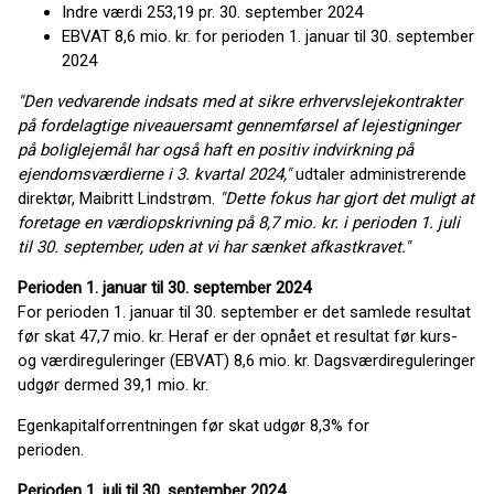
Indre værdi 253,19 pr. 30. september 2024
EBVAT 8,6 mio. kr. for perioden 1. januar til 30. september
2024
"Den vedvarende indsats med at sikre erhvervslejekontrakter
på fordelagtige niveauer
samt gennemførsel af lejestigninger
på boliglejemål har også haft en positiv indvirkning på
ejendomsværdierne i 3. kvartal 2024,"
udtaler administrerende
direktør, Maibritt Lindstrøm.
"Dette fokus har gjort det muligt at
foretage en værdiopskrivning på 8,7 mio. kr. i perioden 1. juli
til 30. september, uden at vi har sænket afkastkravet."
Perioden 1. januar til 30. september 2024
For perioden 1. januar til 30. september er det samlede resultat
før skat 47,7 mio. kr. Heraf er der opnået et resultat før kurs-
og værdireguleringer (EBVAT) 8,6 mio. kr. Dagsværdireguleringer
udgør dermed 39,1 mio. kr.
Egenkapitalforrentningen før skat udgør 8,3% for
perioden.
Perioden 1. juli til 30. september 2024