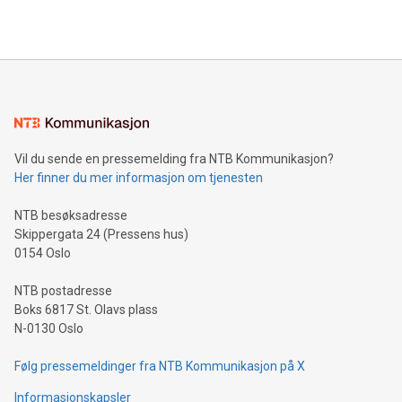
2024 at 2 p.m. ET. Follow us on X at MetasphereLabs for
their data using natural language search, reducing the
updates and to join the event. What We'll Discuss Bitcoin
reliance on data scientists. Us
Mining Basics: Understand the fundamentals of Bitcoin
mining.Energy Market Dynamics: Explore how Bitcoin mining
interacts with energy markets.Sustainable Innovations:
Learn about our efforts to promote sustainability in Bitcoin
mining.Sound Money: Discover how tamper-proof currency
can enhance stability.Efficient Payment Rails: See how fast,
neutral payment systems support humanitarian
Vil du sende en pressemelding fra NTB Kommunikasjon?
projects.Carbon Footprint: Compare Bitcoin's environmental
Her finner du mer informasjon om tjenesten
impact with traditional banking. "We're excited to host this
event and dive into the critical topics of Bitcoin
NTB besøksadresse
Skippergata 24 (Pressens hus)
0154 Oslo
NTB postadresse
Boks 6817 St. Olavs plass
N-0130 Oslo
Følg pressemeldinger fra NTB Kommunikasjon på X
Informasjonskapsler