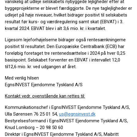
vanskelig at udleje selskabets nybyggede lejligheder efter at
byggeprojekterne er blevet færdiggjorte. De nye taglejligheder er
udlejet på høje niveauer, hvilket bidrager positivt til selskabets
resultat før kurs- og værdiregulering samt skat (EBVAT) i 3.
kvartal 2024. EBVAT blev i alt 3,6 mio. kr. i kvartalet.
Ligesom lejeforhøjelserne bidrager også rentesænkningerne
positivt til resultatet. Den Europæiske Centralbank (ECB) har
foreløbig foretaget tre rentenedsættelse i 2024 på hver 0,25
basispoint. Selskabet forventer en EBVAT i intervallet 12,0
til12,6 mio. kr. ved udgangen af året.
Med venlig hilsen
EgnsINVEST Ejendomme Tyskland A/S
Kontakt vedr. ovenstående kan rettes til:
Kommunikationschef i EgnsINVEST Ejendomme Tyskland A/S,
Ulla Sørensen 76 25 01 54,
us@egnsinvest.dk
Bestyrelsesformand i EgnsINVEST Ejendomme Tyskland A/S,
Knud Lomborg – 20 98 50 60
Direktør i EgnsINVEST Ejendomme Tyskland A/S, Maibritt