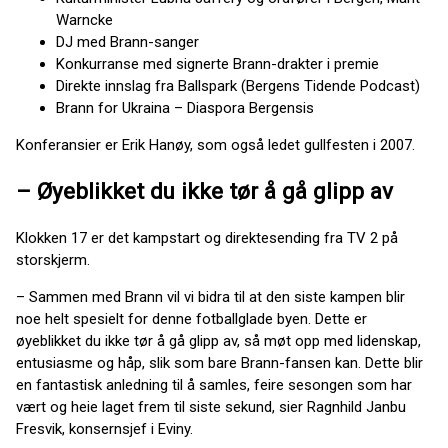
Warncke
DJ med Brann-sanger
Konkurranse med signerte Brann-drakter i premie
Direkte innslag fra Ballspark (Bergens Tidende Podcast)
Brann for Ukraina – Diaspora Bergensis
Konferansier er Erik Hanøy, som også ledet gullfesten i 2007.
– Øyeblikket du ikke tør å gå glipp av
Klokken 17 er det kampstart og direktesending fra TV 2 på
storskjerm.
– Sammen med Brann vil vi bidra til at den siste kampen blir
noe helt spesielt for denne fotballglade byen. Dette er
øyeblikket du ikke tør å gå glipp av, så møt opp med lidenskap,
entusiasme og håp, slik som bare Brann-fansen kan. Dette blir
en fantastisk anledning til å samles, feire sesongen som har
vært og heie laget frem til siste sekund, sier Ragnhild Janbu
Fresvik, konsernsjef i Eviny.