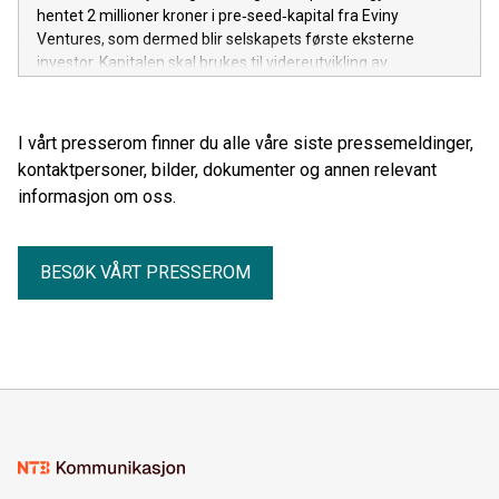
hentet 2 millioner kroner i pre‑seed‑kapital fra Eviny
Ventures, som dermed blir selskapets første eksterne
investor. Kapitalen skal brukes til videreutvikling av
selskapets data- og analyseplattform samt
kommersialisering av løsninger rettet mot
vindkraftindustrien.
I vårt presserom finner du alle våre siste pressemeldinger,
kontaktpersoner, bilder, dokumenter og annen relevant
informasjon om oss.
BESØK VÅRT PRESSEROM