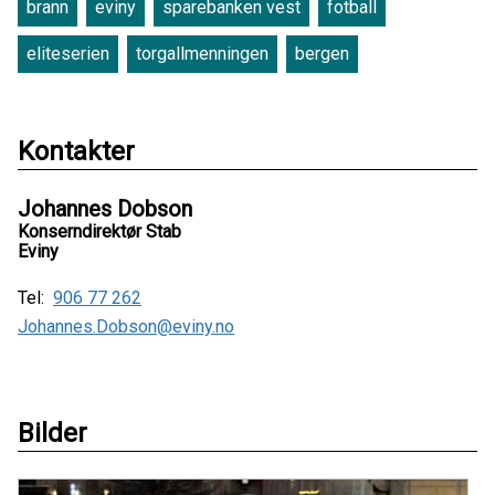
brann
eviny
sparebanken vest
fotball
eliteserien
torgallmenningen
bergen
Kontakter
Johannes Dobson
Konserndirektør Stab
Eviny
Tel:
906 77 262
Johannes.Dobson@eviny.no
Bilder