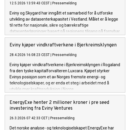
12.5.2026 13:59:43 CEST
|
Pressemelding
Eviny og Skygard har inngått et samarbeid for å utforske
utvikling av datasenterkapasitet i Vestland. Målet er å legge
til rette for nasjonale, sikre og bærekraftige
datasenterløsninger basert på regionens tilgang på fornybar
kraft, infrastruktur og kompetanse.
Eviny kjøper vindkraftverkene i Bjerkreimsklyngen
28.4.2026 16:08:23 CEST
|
Pressemelding
Eviny kjøper vindkraftverkene i Bjerkreimsklyngen i Rogaland
fra den tyske kapitalforvalteren Luxcara. Kjøpet styrker
Evinys posisjon som et av Norges fremste energi- og
teknologiselskaper, og er enda et steg i arbeidet med å
utvikle mer kraftproduksjon i Norge.
EnergyExe henter 2 millioner kroner i pre seed
investering fra Eviny Ventures
26.3.2026 07:42:33 CET
|
Pressemelding
Det norske analyse- og teknologiselskapet EnergyExe har