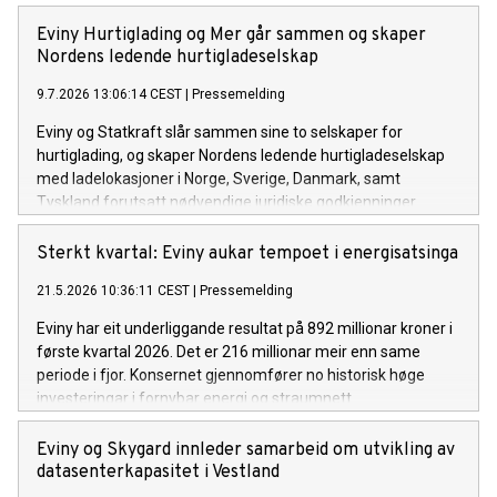
Eviny Hurtiglading og Mer går sammen og skaper
Nordens ledende hurtigladeselskap
9.7.2026 13:06:14 CEST
|
Pressemelding
Eviny og Statkraft slår sammen sine to selskaper for
hurtiglading, og skaper Nordens ledende hurtigladeselskap
med ladelokasjoner i Norge, Sverige, Danmark, samt
Tyskland forutsatt nødvendige juridiske godkjenninger.
Sterkt kvartal: Eviny aukar tempoet i energisatsinga
21.5.2026 10:36:11 CEST
|
Pressemelding
Eviny har eit underliggande resultat på 892 millionar kroner i
første kvartal 2026. Det er 216 millionar meir enn same
periode i fjor. Konsernet gjennomfører no historisk høge
investeringar i fornybar energi og straumnett.
Eviny og Skygard innleder samarbeid om utvikling av
datasenterkapasitet i Vestland