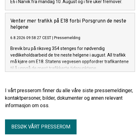
E6 i Narvik fra mandag 10. August og i fire uker fremover.
Venter mer trafikk på E18 forbi Porsgrunn de neste
helgene
6.8.2026 09:58:27 CEST
|
Pressemelding
Brevik bru på riksveg 354 stenges for nødvendig
vedlikeholdsarbeid de tre neste helgene i august. All trafikk
må kjøre om E18. Statens vegvesen oppfordrer trafikantene
til å unngå de mest trafikkerte tidspunktene.
I vårt presserom finner du alle våre siste pressemeldinger,
kontaktpersoner, bilder, dokumenter og annen relevant
informasjon om oss.
BESØK VÅRT PRESSEROM