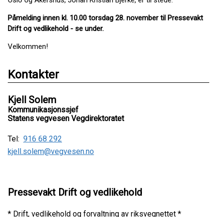
Oslo og Akershus, Johan Kristian Bjerke, er til stede.
Påmelding innen kl. 10.00 torsdag 28. november til Pressevakt
Drift og vedlikehold - se under.
Velkommen!
Kontakter
Kjell Solem
Kommunikasjonssjef
Statens vegvesen Vegdirektoratet
Tel:
916 68 292
kjell.solem@vegvesen.no
Pressevakt Drift og vedlikehold
* Drift, vedlikehold og forvaltning av riksvegnettet *