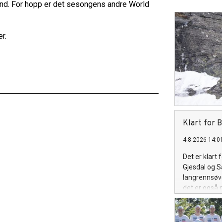
land. For hopp er det sesongens andre World
r.
Klart for B
4.8.2026 14:0
Det er klart
Gjesdal og S
langrennsøve
det er også n