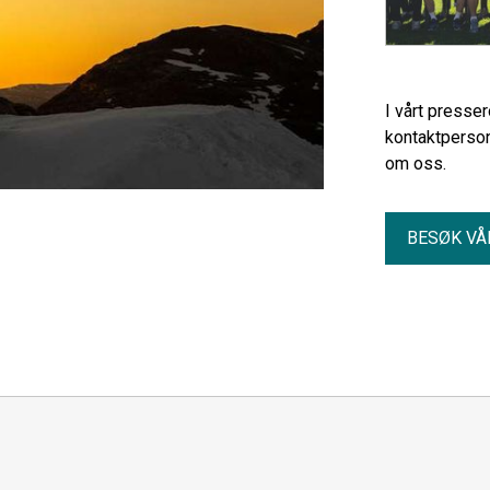
I vårt presse
kontaktperson
om oss.
BESØK VÅ