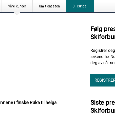
Våre kunder
Om tjenesten
Bli kunde
Følg pre
Skiforbu
Registrer deg
sakene fra No
deg av når so
REGISTRE
Siste pr
nene i finske Ruka til helga.
Skiforbu