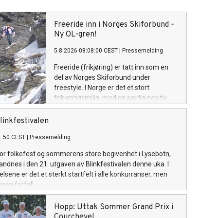
Freeride inn i Norges Skiforbund –
Ny OL-gren!
5.8.2026 08:08:00 CEST
|
Pressemelding
Freeride (frikjøring) er tatt inn som en
del av Norges Skiforbund under
freestyle. I Norge er det et stort
frikjøringsmiljø, med en særlig positiv
utvikling blant unge. Om fire år får
sporten sin OL-debut.
linkfestivalen
1:50 CEST
|
Pressemelding
 for folkefest og sommerens store begivenhet i Lysebotn,
andnes i den 21. utgaven av Blinkfestivalen denne uka. I
lsene er det et sterkt startfelt i alle konkurranser, men
oen forfall.
Hopp: Uttak Sommer Grand Prix i
Courchevel