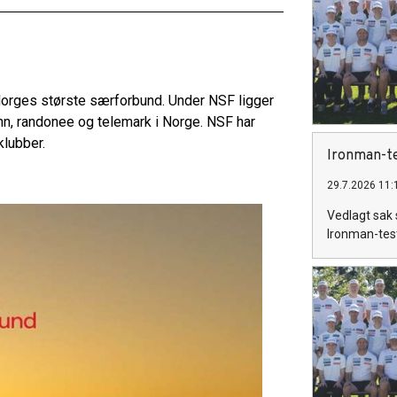
 Norges største særforbund. Under NSF ligger
enn, randonee og telemark i Norge. NSF har
klubber.
Ironman-t
29.7.2026 11:
Vedlagt sak s
Ironman-test 