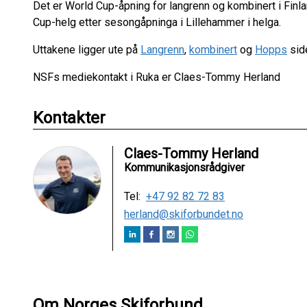
Det er World Cup-åpning for langrenn og kombinert i Fin
Cup-helg etter sesongåpninga i Lillehammer i helga.
Uttakene ligger ute på
Langrenn
,
kombinert
og
Hopps
side
NSFs mediekontakt i Ruka er Claes-Tommy Herland
Kontakter
Claes-Tommy Herland
Kommunikasjonsrådgiver
Tel:
+47 92 82 72 83
herland@skiforbundet.no
Om Norges Skiforbund