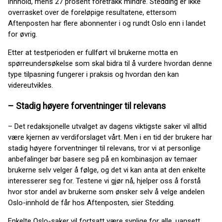
innhold, mens 27 prosent foretrakk mindre. Stedding er ikke
overrasket over de foreløpige resultatene, ettersom
Aftenposten har flere abonnenter i og rundt Oslo enn i landet
for øvrig.
Etter at testperioden er fullført vil brukerne motta en
spørreundersøkelse som skal bidra til å vurdere hvordan denne
type tilpasning fungerer i praksis og hvordan den kan
videreutvikles.
– Stadig høyere forventninger til relevans
– Det redaksjonelle utvalget av dagens viktigste saker vil alltid
være kjernen av verdiforslaget vårt. Men i en tid der brukere har
stadig høyere forventninger til relevans, tror vi at personlige
anbefalinger bør basere seg på en kombinasjon av temaer
brukerne selv velger å følge, og det vi kan anta at den enkelte
interesserer seg for. Testene vi gjør nå, hjelper oss å forstå
hvor stor andel av brukerne som ønsker selv å velge andelen
Oslo-innhold de får hos Aftenposten, sier Stedding.
Enkelte Oslo-saker vil fortsatt være synlige for alle, uansett