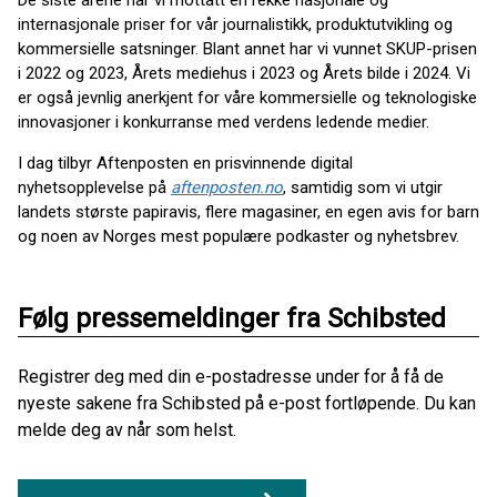
De siste årene har vi mottatt en rekke nasjonale og
internasjonale priser for vår journalistikk, produktutvikling og
kommersielle satsninger. Blant annet har vi vunnet SKUP-prisen
i 2022 og 2023, Årets mediehus i 2023 og Årets bilde i 2024. Vi
er også jevnlig anerkjent for våre kommersielle og teknologiske
innovasjoner i konkurranse med verdens ledende medier.
I dag tilbyr Aftenposten en prisvinnende digital
nyhetsopplevelse på
aftenposten.no
, samtidig som vi utgir
landets største papiravis, flere magasiner, en egen avis for barn
og noen av Norges mest populære podkaster og nyhetsbrev.
Følg pressemeldinger fra Schibsted
Registrer deg med din e-postadresse under for å få de
nyeste sakene fra Schibsted på e-post fortløpende. Du kan
melde deg av når som helst.