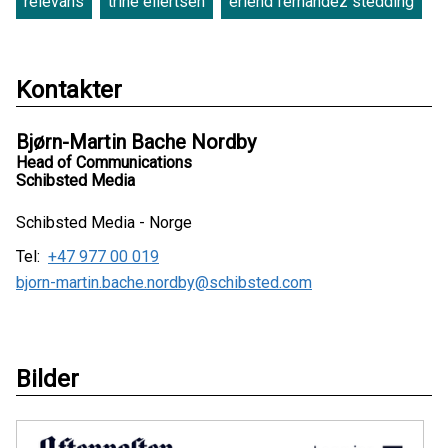
relevans
trine eilertsen
erlend fernandez stedding
Kontakter
Bjørn-Martin Bache Nordby
Head of Communications
Schibsted Media
Schibsted Media - Norge
Tel:
+47 977 00 019
bjorn-martin.bache.nordby@schibsted.com
Bilder