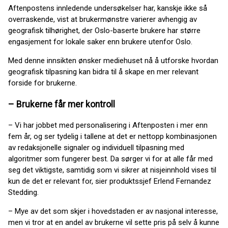
Aftenpostens innledende undersøkelser har, kanskje ikke så
overraskende, vist at brukermønstre varierer avhengig av
geografisk tilhørighet, der Oslo-baserte brukere har større
engasjement for lokale saker enn brukere utenfor Oslo.
Med denne innsikten ønsker mediehuset nå å utforske hvordan
geografisk tilpasning kan bidra til å skape en mer relevant
forside for brukerne.
– Brukerne får mer kontroll
– Vi har jobbet med personalisering i Aftenposten i mer enn
fem år, og ser tydelig i tallene at det er nettopp kombinasjonen
av redaksjonelle signaler og individuell tilpasning med
algoritmer som fungerer best. Da sørger vi for at alle får med
seg det viktigste, samtidig som vi sikrer at nisjeinnhold vises til
kun de det er relevant for, sier produktssjef Erlend Fernandez
Stedding.
– Mye av det som skjer i hovedstaden er av nasjonal interesse,
men vi tror at en andel av brukerne vil sette pris på selv å kunne