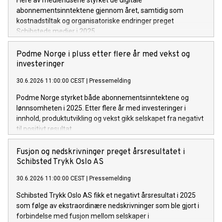
Flere av mediehusene styrket de digitale
abonnementsinntektene gjennom året, samtidig som
kostnadstiltak og organisatoriske endringer preget
Schibsteds medier i 2025.
Podme Norge i pluss etter flere år med vekst og
investeringer
30.6.2026 11:00:00 CEST
|
Pressemelding
Podme Norge styrket både abonnementsinntektene og
lønnsomheten i 2025. Etter flere år med investeringer i
innhold, produktutvikling og vekst gikk selskapet fra negativt
til positivt resultat.
Fusjon og nedskrivninger preget årsresultatet i
Schibsted Trykk Oslo AS
30.6.2026 11:00:00 CEST
|
Pressemelding
Schibsted Trykk Oslo AS fikk et negativt årsresultat i 2025
som følge av ekstraordinære nedskrivninger som ble gjort i
forbindelse med fusjon mellom selskaper i