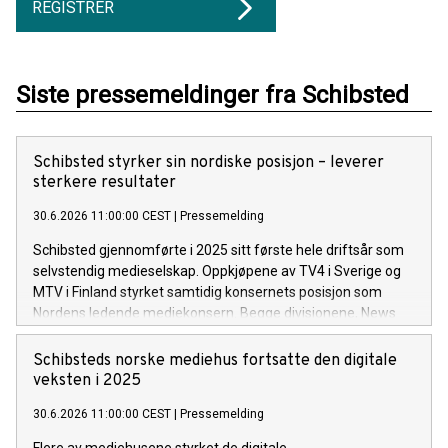
REGISTRER
Siste pressemeldinger fra Schibsted
Schibsted styrker sin nordiske posisjon – leverer
sterkere resultater
30.6.2026 11:00:00 CEST
|
Pressemelding
Schibsted gjennomførte i 2025 sitt første hele driftsår som
selvstendig medieselskap. Oppkjøpene av TV4 i Sverige og
MTV i Finland styrket samtidig konsernets posisjon som
Nordens ledende mediekonsern. Begge divisjonene, News
Media og TV Media, leverte sterk vekst i digitale inntekter og
betydelig forbedret lønnsomhet gjennom året.
Schibsteds norske mediehus fortsatte den digitale
veksten i 2025
30.6.2026 11:00:00 CEST
|
Pressemelding