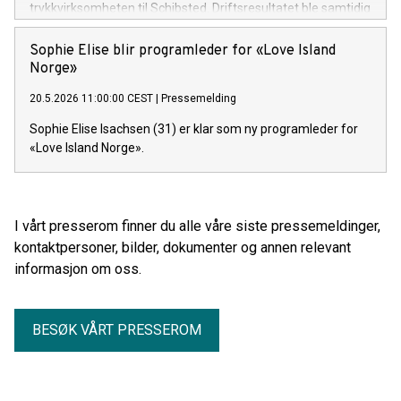
trykkvirksomheten til Schibsted. Driftsresultatet ble samtidig
forbedret sammenlignet med året før, og endte på 0,5
millioner kroner. Selskapet har dermed en sunn
Sophie Elise blir programleder for «Love Island
underliggende økonomi.
Norge»
20.5.2026 11:00:00 CEST
|
Pressemelding
Sophie Elise Isachsen (31) er klar som ny programleder for
«Love Island Norge».
I vårt presserom finner du alle våre siste pressemeldinger,
kontaktpersoner, bilder, dokumenter og annen relevant
informasjon om oss.
BESØK VÅRT PRESSEROM