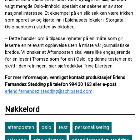
valgt mengde Oslo-innhold, spesielt der sakene er av stor
nasjonal interesse. Et eksempel på en slik sak kan være trikken
som sporet av og kjørte inn i Eplehusets lokaler i Storgata i
Oslo sentrum i slutten av oktober.
– Dette handler om å tilpasse nyheter på en måte som gir
leserne en relevant opplevelse uten å miste vår journalistiske
bredde. Vi ønsker at Aftenposten skal være like engasjerende
for en leser i Tromsø som for en i Oslo, og denne testen er et
skritt i den retningen, sier sjefredaktør Trine Eilertsen.
For mer informasjon, vennligst kontakt produktssjef Erlend
Fernandez Stedding på telefon
994 30 163 eller e-post
erlend.fernandez.stedding@schibsted.com
.
Nøkkelord
aftenposten
oslo
test
personalisering