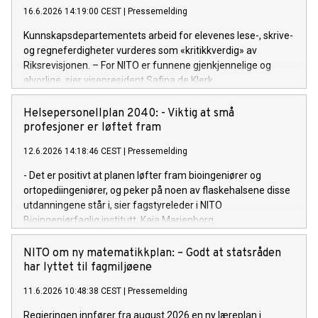
16.6.2026 14:19:00 CEST
|
Pressemelding
Kunnskapsdepartementets arbeid for elevenes lese-, skrive-
og regneferdigheter vurderes som «kritikkverdig» av
Riksrevisjonen. – For NITO er funnene gjenkjennelige og
alvorlige, sier visepresident Safina de Klerk.
Helsepersonellplan 2040: - Viktig at små
profesjoner er løftet fram
12.6.2026 14:18:46 CEST
|
Pressemelding
- Det er positivt at planen løfter fram bioingeniører og
ortopediingeniører, og peker på noen av flaskehalsene disse
utdanningene står i, sier fagstyreleder i NITO
Bioingeniørfaglig institutt, Kaja Marienborg.
NITO om ny matematikkplan: – Godt at statsråden
har lyttet til fagmiljøene
11.6.2026 10:48:38 CEST
|
Pressemelding
Regjeringen innfører fra august 2026 en ny læreplan i