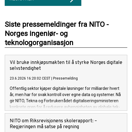
Siste pressemeldinger fra NITO -
Norges ingeniør- og
teknologorganisasjon
Vil bruke innkjøpsmakten til å styrke Norges digitale
selvstendighet
23.6.2026 16:20:02 CEST
|
Pressemelding
Offentlig sektor kjøper digitale løsninger for milliarder hvert
år, men har for svak kontroll over egne data og systemer. Nå
gir NITO, Tekna og Forbrukerrådet digitaliseringsministeren
konkrete grep for å redusere avhengigheten av globale tek-
giganter.
NITO om Riksrevisjonens skolerapport: –
Regjeringen må satse på regning