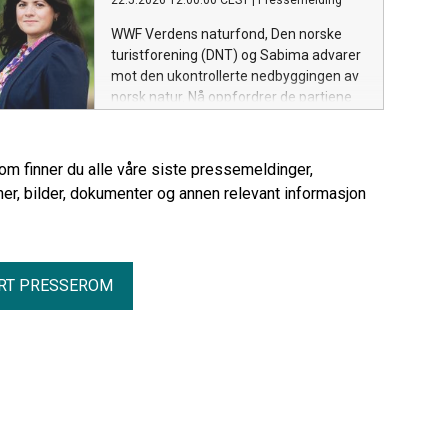
22.5.2026 12:00:00 CEST
|
Pressemelding
WWF Verdens naturfond, Den norske
turistforening (DNT) og Sabima advarer
mot den ukontrollerte nedbyggingen av
norsk natur. Nå oppfordrer de partiene
som skal i budsjettforhandlinger til å se
på et effektivt og verdifullt tiltak.
rom finner du alle våre siste pressemeldinger,
er, bilder, dokumenter og annen relevant informasjon
RT PRESSEROM