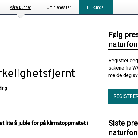
Våre kunder
Om tjenesten
Bli kunde
Følg pre
naturfon
Registrer deg
sakene fra W
kelighetsfjernt
melde deg av 
ding
REGISTRE
Siste pr
et lite å juble for på klimatoppmøtet i
naturfon