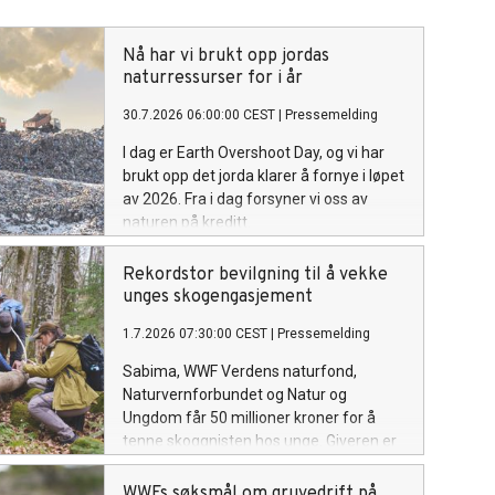
Nå har vi brukt opp jordas
naturressurser for i år
30.7.2026 06:00:00 CEST
|
Pressemelding
I dag er Earth Overshoot Day, og vi har
brukt opp det jorda klarer å fornye i løpet
av 2026. Fra i dag forsyner vi oss av
naturen på kreditt.
Rekordstor bevilgning til å vekke
unges skogengasjement
1.7.2026 07:30:00 CEST
|
Pressemelding
Sabima, WWF Verdens naturfond,
Naturvernforbundet og Natur og
Ungdom får 50 millioner kroner for å
tenne skoggnisten hos unge. Giveren er
Sparebankstiftelsen DNB, og dette er
den største tildelingen i sitt slag.
WWFs søksmål om gruvedrift på