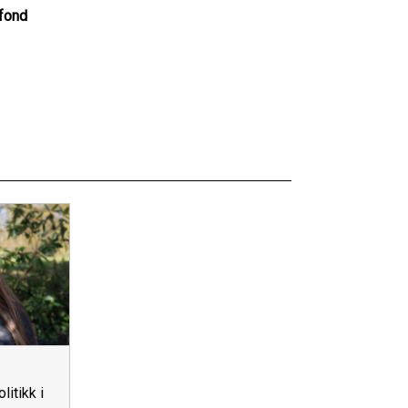
fond
litikk i