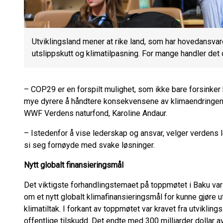
Utviklingsland mener at rike land, som har hovedansvar
utslippskutt og klimatilpasning. For mange handler det 
– COP29 er en forspilt mulighet, som ikke bare forsinker 
mye dyrere å håndtere konsekvensene av klimaendringene
WWF Verdens naturfond, Karoline Andaur.
– Istedenfor å vise lederskap og ansvar, velger verdens 
si seg fornøyde med svake løsninger.
Nytt globalt finansieringsmål
Det viktigste forhandlingstemaet på toppmøtet i Baku var
om et nytt globalt klimafinansieringsmål for kunne gjøre u
klimatiltak. I forkant av toppmøtet var kravet fra utviklings
offentlige tilskudd. Det endte med 300 milliarder dollar a