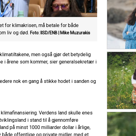
et for klimakrisen, må betale for både
om liv og død.
Foto: IISD/ENB | Mike Muzurakis
klimatiltakene, men også gjør det betydelig
 i årene som kommer, sier generalsekretær i
ledere nok en gang å stikke hodet i sanden og
 klimafinansiering. Verdens land skulle enes
tviklingsland i stand til å gjennomføre
land på minst 1000 milliarder dollar i årlige,
v både offentlige og private midler, med et