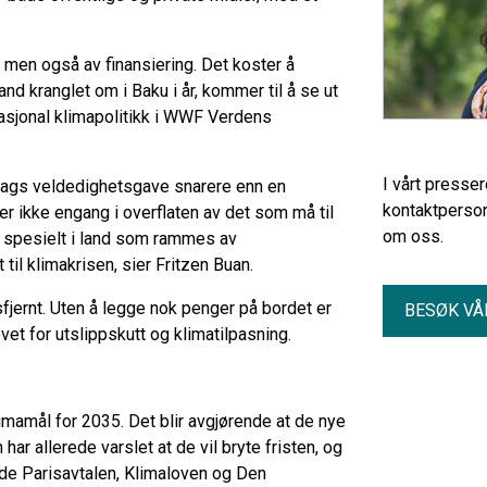
, men også av finansiering. Det koster å
nd kranglet om i Baku i år, kommer til å se ut
rnasjonal klimapolitikk i WWF Verdens
I vårt presse
 slags veldedighetsgave snarere enn en
kontaktperson
er ikke engang i overflaten av det som må til
om oss.
en, spesielt i land som rammes av
til klimakrisen, sier Fritzen Buan.
fjernt. Uten å legge nok penger på bordet er
BESØK VÅ
t for utslippskutt og klimatilpasning.
imamål for 2035. Det blir avgjørende at de nye
ar allerede varslet at de vil bryte fristen, og
åde Parisavtalen, Klimaloven og Den