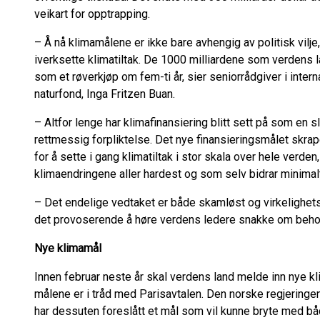
veikart for opptrapping.
– Å nå klimamålene er ikke bare avhengig av politisk vilje
iverksette klimatiltak. De 1000 milliardene som verdens la
som et røverkjøp om fem-ti år, sier seniorrådgiver i inte
naturfond, Inga Fritzen Buan.
– Altfor lenge har klimafinansiering blitt sett på som en
rettmessig forpliktelse. Det nye finansieringsmålet skrap
for å sette i gang klimatiltak i stor skala over hele verd
klimaendringene aller hardest og som selv bidrar minimalt 
– Det endelige vedtaket er både skamløst og virkelighets
det provoserende å høre verdens ledere snakke om behove
Nye klimamål
Innen februar neste år skal verdens land melde inn nye kl
målene er i tråd med Parisavtalen. Den norske regjeringen h
har dessuten foreslått et mål som vil kunne bryte med b