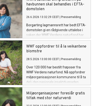
havbunnen skal behandles i EFTA-
domstolen
26.6.2026 13:32:29 CEST
|
Pressemelding
Borgarting lagmannsrett har bedt EFTA-
domstolen gi en rådgivende uttalelse i
saken der WWF Verdens naturfond har
saksøkt den norske stat for
beslutningen om å åpne for gruvedrift
WWF oppfordrer til å la veikantene
på havbunnen i 2024.
blomstre
28.5.2026 13:00:00 CEST
|
Pressemelding
Over 120 000 har bestilt frøposer fra
WWF Verdens naturfond. Nå oppfordrer
miljøorganisasjonen kommunene til å ta
del i den nasjonale insektdugnaden.
Miljøorganisasjoner foreslår gratis
tiltak med stor naturverdi