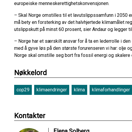
europeiske menneskerettighetskonvensjonen.
– Skal Norge omstilles til et lavutslippssamfunn i 2050 er
må bety en forsterking av det halvhjertede klimamålet regje
utslippskutt på minst 60 prosent, sier Andaur og legger ti
– Norge har et særskilt ansvar for å ta en lederrolle i de
med å gyve løs på den største forurenseren vi har: olje o
Norge skal omstille seg bort fra fossil energi og skaler
Nøkkelord
cop29
klimaendringer
klima
klimaforhandlinger
Kontakter
Elena Solberg