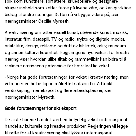
folk som kunstnere, forfattere, skuespillere og designere
skaper innhold som setter farge på livene våre, og kan gi viktige
bidrag til andre næringer. Dette må vi bygge videre på, sier
næringsminister Cecilie Myrseth.
Kreativ næring omfatter visuell kunst, utøvende kunst, musikk,
litteratur, film, dataspill, TV og radio, trykte og digitale medier,
arkitektur, design, reklame og drift av bibliotek, arkiv, museum
og annen kulturvirksomhet. Regjeringens nye veikart for kreativ
næring viser hvordan ulike tiltak og rammevilkår kan bidra til å
realisere næringens potensiale for bærekraftig vekst.
-Norge har gode forutsetninger for vekst i kreativ næring, men
vi trenger en helhetlig og målrettet satsing for å få økt
verdiskaping, mer eksport og flere arbeidsplasser, sier
næringsminister Myrseth.
Gode forutsetninger for økt eksport
De siste tiårene har det vært en betydelig vekst i internasjonal
handel av kulturelle og kreative produkter. Regjeringen vil legge
til rette for at kreativ næring skal lykkes i internasjonal