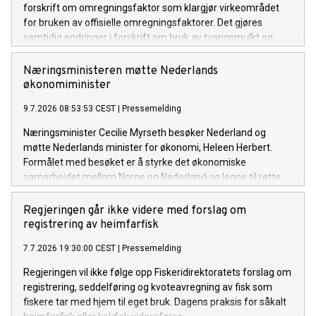
forskrift om omregningsfaktor som klargjør virkeområdet
for bruken av offisielle omregningsfaktorer. Det gjøres
samtidig endringer i forskrift om bruk av tvangsmulkt og
overtredelsesgebyr ved brudd på havressurslova og
deltakerloven, i tråd med sanksjonsreglene i den nye
Næringsministeren møtte Nederlands
forskriften.
økonomiminister
9.7.2026 08:53:53 CEST
|
Pressemelding
Næringsminister Cecilie Myrseth besøker Nederland og
møtte Nederlands minister for økonomi, Heleen Herbert.
Formålet med besøket er å styrke det økonomiske
samarbeidet mellom Norge og Nederland og legge til rette
for økt handel, investeringer og næringslivssamarbeid.
Regjeringen går ikke videre med forslag om
registrering av heimfarfisk
7.7.2026 19:30:00 CEST
|
Pressemelding
Regjeringen vil ikke følge opp Fiskeridirektoratets forslag om
registrering, seddelføring og kvoteavregning av fisk som
fiskere tar med hjem til eget bruk. Dagens praksis for såkalt