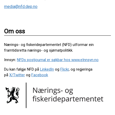
media@nfd.dep.no
Om oss
Nærings- og fiskeridepartementet (NFD) utformar ein
framtidsretta nærings- og sjømatpolitikk.
Innsyn:
NFDs postjournal er søkbar hos www.eInnsyn.no
Du kan følgje NFD på
LinkedIn
og
Flickr
, og regjeringa
på
X/Twitter
og
Facebook