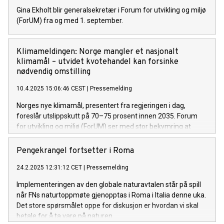
Gina Ekholt blir generalsekretær i Forum for utvikling og miljø
(ForUM) fra og med 1. september.
Klimameldingen: Norge mangler et nasjonalt
klimamål – utvidet kvotehandel kan forsinke
nødvendig omstilling
10.4.2025 15:06:46 CEST
|
Pressemelding
Norges nye klimamål, presentert fra regjeringen i dag,
foreslår utslippskutt på 70–75 prosent innen 2035. Forum
for utvikling og miljø (ForUM) ser med stor bekymring at
målet ikke har et nasjonalt delmål, men er basert på utvidet
internasjonalt kvotesamarbeid og teknologiske løsninger for
Pengekrangel fortsetter i Roma
utslippskutt i olje- og gassektoren. Manglende ambisjoner
24.2.2025 12:31:12 CET
|
Pressemelding
for hjemlige kutt vil føre til at Norge sakker akterut i den
nødvendige klimaomstillingen.
Implementeringen av den globale naturavtalen står på spill
når FNs naturtoppmøte gjenopptas i Roma i Italia denne uka.
Det store spørsmålet oppe for diskusjon er hvordan vi skal
betale for å ta vare på naturen.