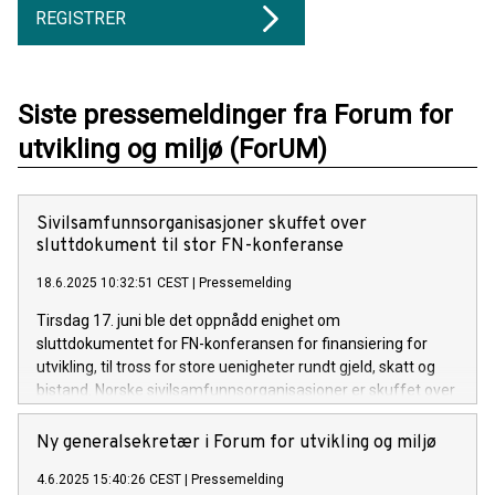
REGISTRER
Siste pressemeldinger fra Forum for
utvikling og miljø (ForUM)
Sivilsamfunnsorganisasjoner skuffet over
sluttdokument til stor FN-konferanse
18.6.2025 10:32:51 CEST
|
Pressemelding
Tirsdag 17. juni ble det oppnådd enighet om
sluttdokumentet for FN-konferansen for finansiering for
utvikling, til tross for store uenigheter rundt gjeld, skatt og
bistand. Norske sivilsamfunnsorganisasjoner er skuffet over
det lave ambisjonsnivået og er kritiske til at dokumentet
ferdigstilles før konferansen i det hele tatt finner sted.
Ny generalsekretær i Forum for utvikling og miljø
4.6.2025 15:40:26 CEST
|
Pressemelding