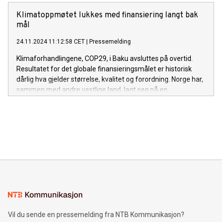
Klimatoppmøtet lukkes med finansiering langt bak
mål
24.11.2024 11:12:58 CET
|
Pressemelding
Klimaforhandlingene, COP29, i Baku avsluttes på overtid.
Resultatet for det globale finansieringsmålet er historisk
dårlig hva gjelder størrelse, kvalitet og forordning. Norge har,
sammen med andre vestlige land, lagt seg på en
minimumsløsning langt under beregningene som er gjort av
reelle behov.
Vil du sende en pressemelding fra NTB Kommunikasjon?