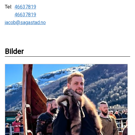
Tel:
46637819
46637819
jacob@sagastad.no
Bilder