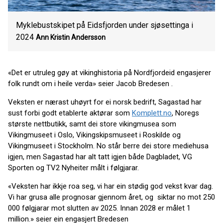
Myklebustskipet på Eidsfjorden under sjøsettinga i
2024
Ann Kristin Andersson
«Det er utruleg gøy at vikinghistoria på Nordfjordeid engasjerer
folk rundt om i heile verda» seier Jacob Bredesen .
Veksten er nærast uhøyrt for ei norsk bedrift, Sagastad har
sust forbi godt etablerte aktørar som
Komplett.no
, Noregs
største nettbutikk, samt dei store vikingmusea som
Vikingmuseet i Oslo, Vikingskipsmuseet i Roskilde og
Vikingmuseet i Stockholm. No står berre dei store mediehusa
igjen, men Sagastad har alt tatt igjen både Dagbladet, VG
Sporten og TV2 Nyheiter målt i følgjarar.
«Veksten har ikkje roa seg, vi har ein stødig god vekst kvar dag.
Vi har grusa alle prognosar gjennom året, og siktar no mot 250
000 følgjarar mot slutten av 2025. Innan 2028 er målet 1
million.» seier ein engasjert Bredesen