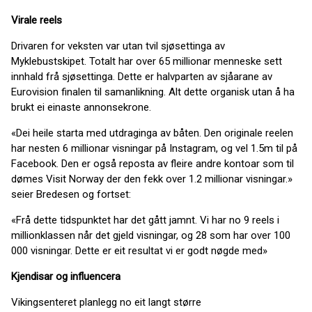
Virale reels
Drivaren for veksten var utan tvil sjøsettinga av
Myklebustskipet. Totalt har over 65 millionar menneske sett
innhald frå sjøsettinga. Dette er halvparten av sjåarane av
Eurovision finalen til samanlikning. Alt dette organisk utan å ha
brukt ei einaste annonsekrone.
«Dei heile starta med utdraginga av båten. Den originale reelen
har nesten 6 millionar visningar på Instagram, og vel 1.5m til på
Facebook. Den er også reposta av fleire andre kontoar som til
dømes Visit Norway der den fekk over 1.2 millionar visningar.»
seier Bredesen og fortset:
«Frå dette tidspunktet har det gått jamnt. Vi har no 9 reels i
millionklassen når det gjeld visningar, og 28 som har over 100
000 visningar. Dette er eit resultat vi er godt nøgde med»
Kjendisar og influencera
Vikingsenteret planlegg no eit langt større