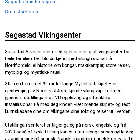
Sagastad sin Instagram
Om sjøsettinga
Sagastad Vikingsenter
Sagastad Vikingsenter er eit spennande opplevingssenter for
heile familien. Her blir du kjend med vikinghistoria frå
Nordfjordeid, ei historie om kongar, maktkampar, store reiser,
mytologi og mystiske ritual.
Stig om bord i det 30 meter lange Myklebustskipet – ei
gjenbygging av Noregs største kjende vikingskip. Leik deg
gjennom utstillinga med VR oppleving og interaktive
installasjonar. Få med deg kinoen «Det brende skipet» og test
kunnskapane dine om vikingane sine tokt og reiser ut i verden.
Utstillinga i senteret er tilgjengeleg på norsk, engelsk, og frå
2023 også på tysk. I tillegg kan du utan tillegg i prisen nytte deg
av audioguide på spansk, fransk, mandarin, engelsk og tysk. Til