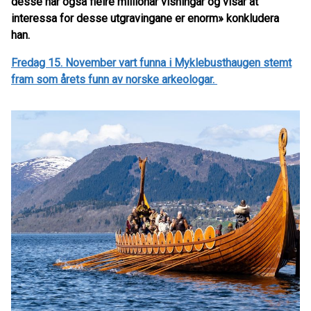
desse har også fleire millionar visningar og visar at
interessa for desse utgravingane er enorm» konkludera
han.
Fredag 15. November vart funna i Myklebusthaugen stemt
fram som årets funn av norske arkeologar.