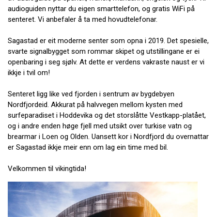
audioguiden nyttar du eigen smarttelefon, og gratis WiFi på
senteret. Vi anbefaler å ta med hovudtelefonar.
Sagastad er eit moderne senter som opna i 2019. Det spesielle,
svarte signalbygget som rommar skipet og utstillingane er ei
openbaring i seg sjølv. At dette er verdens vakraste naust er vi
ikkje i tvil om!
Senteret ligg like ved fjorden i sentrum av bygdebyen
Nordfjordeid. Akkurat på halvvegen mellom kysten med
surfeparadiset i Hoddevika og det storslåtte Vestkapp-platået,
og i andre enden høge fjell med utsikt over turkise vatn og
brearmar i Loen og Olden. Uansett kor i Nordfjord du overnattar
er Sagastad ikkje meir enn om lag ein time med bil.
Velkommen til vikingtida!