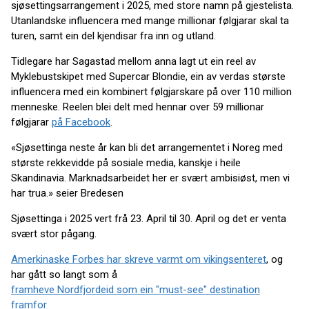
sjøsettingsarrangement i 2025, med store namn på gjestelista.
Utanlandske influencera med mange millionar følgjarar skal ta
turen, samt ein del kjendisar fra inn og utland.
Tidlegare har Sagastad mellom anna lagt ut ein reel av
Myklebustskipet med Supercar Blondie, ein av verdas største
influencera med ein kombinert følgjarskare på over 110 million
menneske. Reelen blei delt med hennar over 59 millionar
følgjarar
på Facebook
.
«Sjøsettinga neste år kan bli det arrangementet i Noreg med
største rekkevidde på sosiale media, kanskje i heile
Skandinavia. Marknadsarbeidet her er svært ambisiøst, men vi
har trua.» seier Bredesen
Sjøsettinga i 2025 vert frå 23. April til 30. April og det er venta
svært stor pågang.
Amerkinaske Forbes har skreve varmt om vikingsenteret
, og
har gått so langt som å
framheve Nordfjordeid som ein "must-see" destination
framfor