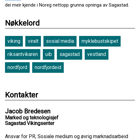
dei meir kjende i Noreg nettopp grunna opninga av Sagastad.
Nøkkelord
viking
viralt
sosial media
myklebustskipet
riksantvikaren
uib
sagastad
vestland
nordfjord
nordfjordeid
Kontakter
Jacob Bredesen
Marked og teknologisjef
Sagastad Vikingsenter
Ansvar for PR, Sosiale medium og øvrig marknadsarbeid