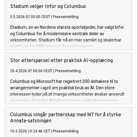
Stadium velger Infor og Columbus
5.5.2026 07:00:00 CEST
|
Pressemelding
Stadium, en av Nordens største sportskjeder, har valgt Infor
og Columbus for å modernisere sentrale deler av
virksomheten. Stadium får nå en mer samlet og skalerbar
plattform for ERP, lager og forsyningskjede.
Stor etterspørsel etter praktisk AI-opplæring
20.4.2026 07:00:00 CEST
|
Pressemelding
Columbus og Microsoft har registrert 200 deltakere til to
arrangementer i april om praktisk bruk av AI. Den store
interessen tyder på at mange virksomheter ønsker anvendt
opplæring i hvordan AI faktisk brukes i arbeidshverdagen.
Columbus inngår partnerskap med M7 for å styrke
Annata-satsningen
16.3.2026 10:23:46 CET
|
Pressemelding