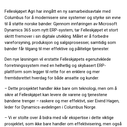
Felleskjøpet Agri har inngått en ny samarbeidsavtale med
Columbus for å modernisere sine systemer og styrke sin evne
til å støtte norske bønder. Gjennom innføringen av Microsoft
Dynamics 365 som nytt ERP-system, tar Felleskjøpet et stort
skritt fremover i sin digitale utvikling. Målet er å forbedre
vareforsyning, produksjon og salgsprosesser, samtidig som
bønder får tilgang til mer effektive og pålitelige tjenester.
Den nye løsningen vil erstatte Felleskjøpets egenutviklede
forretningssystem med en helhetlig og skybasert ERP-
plattform som legger til rette for en enklere og mer
fremtidsrettet hverdag for både ansatte og kunder.
– Dette prosjektet handler ikke bare om teknologi, men om å
sikre at Felleskjøpet kan levere de varene og tjenestene
bøndene trenger – raskere og mer effektivt, sier Eivind Hagen,
leder for Dynamics-avdelingen i Columbus Norge.
– Vi er stolte over å bidra med vår ekspertise i dette viktige
prosjektet, som ikke bare handler om effektivisering, men også