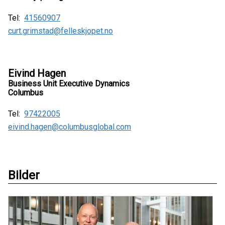
Tel:
41560907
curt.grimstad@felleskjopet.no
Eivind Hagen
Business Unit Executive Dynamics
Columbus
Tel:
97422005
eivind.hagen@columbusglobal.com
Bilder