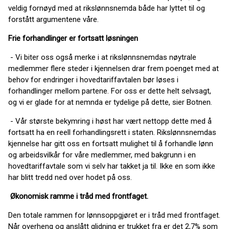
veldig fornøyd med at rikslønnsnemda både har lyttet til og
forstått argumentene våre.
Frie forhandlinger er fortsatt løsningen
- Vi biter oss også merke i at rikslønnsnemdas nøytrale
medlemmer flere steder i kjennelsen drar frem poenget med at
behov for endringer i hovedtariffavtalen bør løses i
forhandlinger mellom partene. For oss er dette helt selvsagt,
og vi er glade for at nemnda er tydelige på dette, sier Botnen.
- Vår største bekymring i høst har vært nettopp dette med å
fortsatt ha en reell forhandlingsrett i staten. Rikslønnsnemdas
kjennelse har gitt oss en fortsatt mulighet til å forhandle lønn
og arbeidsvilkår for våre medlemmer, med bakgrunn i en
hovedtariffavtale som vi selv har takket ja til. Ikke en som ikke
har blitt tredd ned over hodet på oss.
Økonomisk ramme i tråd med frontfaget.
Den totale rammen for lønnsoppgjøret er i tråd med frontfaget.
Når overheng og anslått glidning er trukket fra er det 2,7% som