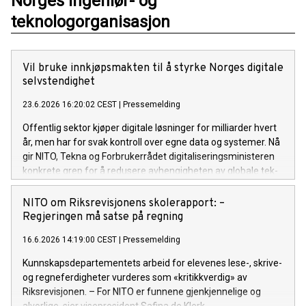
Norges ingeniør- og
teknologorganisasjon
Vil bruke innkjøpsmakten til å styrke Norges digitale
selvstendighet
23.6.2026 16:20:02 CEST
|
Pressemelding
Offentlig sektor kjøper digitale løsninger for milliarder hvert
år, men har for svak kontroll over egne data og systemer. Nå
gir NITO, Tekna og Forbrukerrådet digitaliseringsministeren
konkrete grep for å redusere avhengigheten av globale tek-
giganter.
NITO om Riksrevisjonens skolerapport: –
Regjeringen må satse på regning
16.6.2026 14:19:00 CEST
|
Pressemelding
Kunnskapsdepartementets arbeid for elevenes lese-, skrive-
og regneferdigheter vurderes som «kritikkverdig» av
Riksrevisjonen. – For NITO er funnene gjenkjennelige og