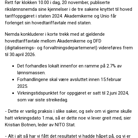
Rett før klokken 10.00 i dag, 20 november, publiserte
rikslønnsnemda sine kjennelser i de tre sakene knyttet til hoved
tariffoppgjøret i staten 2024. Akademikerne og Unio får
forlenget sin hovedtariffavtale med staten.
Nemda konkluderer i korte trekk med at gjeldende
hovedtariffavtale mellom Akademikerne og DFD
(digitaliserings- og forvaltningsdepartemenet) videreføres frem
til 30.april 2026.
Det forhandles lokalt innenfor en ramme på 2.7% av
lønnsmassen.
Forhandlingene skal være avsluttet innen 15.februar
2025.
Virkningstidspunktet for oppgjøret er satt til 2.juni 2024,
som var siste streikedag.
- Dette er vanlig praksis i slike saker, og selv om vi gjerne skulle
hatt virkningsdato 1.mai, så er dette noe vi lever greit med, sier
Kristian Botnen, leder av NITO Stat.
- Alt i alt så har vi fått det resultatet vi hadde håpet på, og vi er