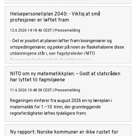
alvorlige, sier visepresident Safina de Klerk.
Helsepersonellplan 2040: - Viktig at små
profesjoner er løftet fram
12.6.2026 14:18:46 CEST
|
Pressemelding
- Det er positivt at planen løfter fram bioingeniører og
ortopediingeniører, og peker på noen av flaskehalsene disse
utdanningene står i, sier fagstyreleder i NITO
Bioingeniørfaglig institutt, Kaja Marienborg.
NITO om ny matematikkplan: – Godt at statsråden
har lyttet til fagmiljøene
11.6.2026 10:48:38 CEST
|
Pressemelding
Regjeringen innfører fra august 2026 en ny læreplan i
matematikk for 1.–10. trinn, der grunnleggende
regneferdigheter løftes tydeligere frem.
Ny rapport: Norske kommuner er ikke rustet for