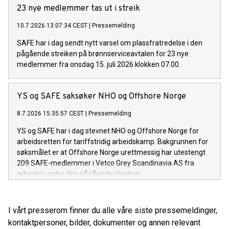
23 nye medlemmer tas ut i streik
10.7.2026 13:07:34 CEST
|
Pressemelding
SAFE har i dag sendt nytt varsel om plassfratredelse i den
pågående streiken på brønnserviceavtalen for 23 nye
medlemmer fra onsdag 15. juli 2026 klokken 07.00.
YS og SAFE saksøker NHO og Offshore Norge
8.7.2026 15:35:57 CEST
|
Pressemelding
YS og SAFE har i dag stevnet NHO og Offshore Norge for
arbeidsretten for tariffstridig arbeidskamp. Bakgrunnen for
søksmålet er at Offshore Norge urettmessig har utestengt
209 SAFE-medlemmer i Vetco Grey Scandinavia AS fra
arbeidet under den pågående streiken.
I vårt presserom finner du alle våre siste pressemeldinger,
kontaktpersoner, bilder, dokumenter og annen relevant