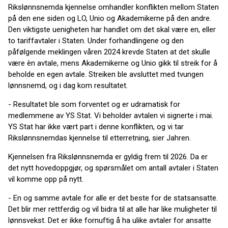
Rikslønnsnemda kjennelse omhandler konflikten mellom Staten
på den ene siden og LO, Unio og Akademikerne på den andre.
Den viktigste uenigheten har handlet om det skal være en, eller
to tariffavtaler i Staten. Under forhandlingene og den
påfølgende meklingen våren 2024 krevde Staten at det skulle
være èn avtale, mens Akademikerne og Unio gikk til streik for å
beholde en egen avtale. Streiken ble avsluttet med tvungen
lønnsnemd, og i dag kom resultatet.
- Resultatet ble som forventet og er udramatisk for
medlemmene av YS Stat. Vi beholder avtalen vi signerte i mai.
YS Stat har ikke vært part i denne konflikten, og vi tar
Rikslønnsnemdas kjennelse til etterretning, sier Jahren.
Kjennelsen fra Rikslønnsnemda er gyldig frem til 2026. Da er
det nytt hovedoppgjør, og spørsmålet om antall avtaler i Staten
vil komme opp på nytt.
- En og samme avtale for alle er det beste for de statsansatte.
Det blir mer rettferdig og vil bidra til at alle har like muligheter til
lønnsvekst. Det er ikke fornuftig å ha ulike avtaler for ansatte