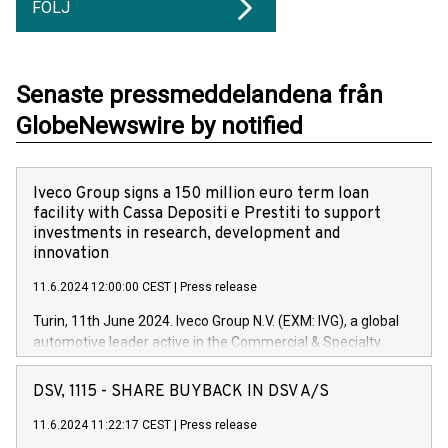
FÖLJ
Senaste pressmeddelandena från
GlobeNewswire by notified
Iveco Group signs a 150 million euro term loan
facility with Cassa Depositi e Prestiti to support
investments in research, development and
innovation
11.6.2024 12:00:00 CEST
|
Press release
Turin, 11th June 2024. Iveco Group N.V. (EXM: IVG), a global
automotive leader active in the Commercial & Specialty
Vehicles, Powertrain and related Financial Services arenas,
has successfully signed a term loan facility of 150 million
DSV, 1115 - SHARE BUYBACK IN DSV A/S
euros with Cassa Depositi e Prestiti (CDP), for the creation of
new projects in Italy dedicated to research, development and
11.6.2024 11:22:17 CEST
|
Press release
innovation. In detail, through the resources made available