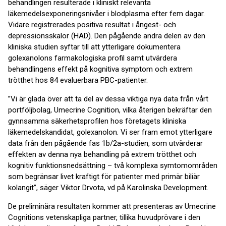
behandlingen resulterade i kliniskt relevanta
läkemedelsexponeringsnivåer i blodplasma efter fem dagar.
Vidare registrerades positiva resultat i ångest- och
depressionsskalor (HAD). Den pågående andra delen av den
kliniska studien syftar till att ytterligare dokumentera
golexanolons farmakologiska profil samt utvärdera
behandlingens effekt på kognitiva symptom och extrem
trötthet hos 84 evaluerbara PBC-patienter.
”Vi är glada över att ta del av dessa viktiga nya data från vårt
portföljbolag, Umecrine Cognition, vilka återigen bekräftar den
gynnsamma säkerhetsprofilen hos företagets kliniska
läkemedelskandidat, golexanolon. Vi ser fram emot ytterligare
data från den pågående fas 1b/2a-studien, som utvärderar
effekten av denna nya behandling på extrem trötthet och
kognitiv funktionsnedsättning – två komplexa symtomområden
som begränsar livet kraftigt för patienter med primär biliär
kolangit”, säger Viktor Drvota, vd på Karolinska Development.
De preliminära resultaten kommer att presenteras av Umecrine
Cognitions vetenskapliga partner, tillika huvudprövare i den