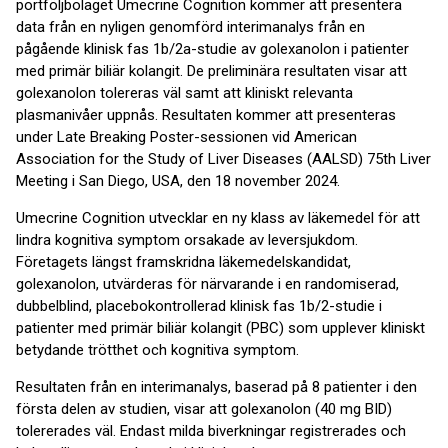
portföljbolaget Umecrine Cognition kommer att presentera
data från en nyligen genomförd interimanalys från en
pågående klinisk fas 1b/2a-studie av golexanolon i patienter
med primär biliär kolangit. De preliminära resultaten visar att
golexanolon tolereras väl samt att kliniskt relevanta
plasmanivåer uppnås. Resultaten kommer att presenteras
under Late Breaking Poster-sessionen vid American
Association for the Study of Liver Diseases (AALSD) 75th Liver
Meeting i San Diego, USA, den 18 november 2024.
Umecrine Cognition utvecklar en ny klass av läkemedel för att
lindra kognitiva symptom orsakade av leversjukdom.
Företagets längst framskridna läkemedelskandidat,
golexanolon, utvärderas för närvarande i en randomiserad,
dubbelblind, placebokontrollerad klinisk fas 1b/2-studie i
patienter med primär biliär kolangit (PBC) som upplever kliniskt
betydande trötthet och kognitiva symptom.
Resultaten från en interimanalys, baserad på 8 patienter i den
första delen av studien, visar att golexanolon (40 mg BID)
tolererades väl. Endast milda biverkningar registrerades och