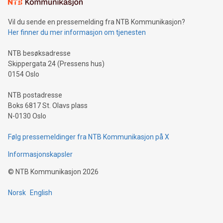
mining.Sound Money: Discover how tamper-proof currency
can enhance stability.Efficient Payment Rails: See how fast,
neutral payment systems support humanitarian
Vil du sende en pressemelding fra NTB Kommunikasjon?
projects.Carbon Footprint: Compare Bitcoin's environmental
Her finner du mer informasjon om tjenesten
impact with traditional banking. "We're excited to host this
event and dive into the critical topics of Bitcoin
NTB besøksadresse
Skippergata 24 (Pressens hus)
0154 Oslo
NTB postadresse
Boks 6817 St. Olavs plass
N-0130 Oslo
Følg pressemeldinger fra NTB Kommunikasjon på X
Informasjonskapsler
©
NTB Kommunikasjon
2026
Norsk
English