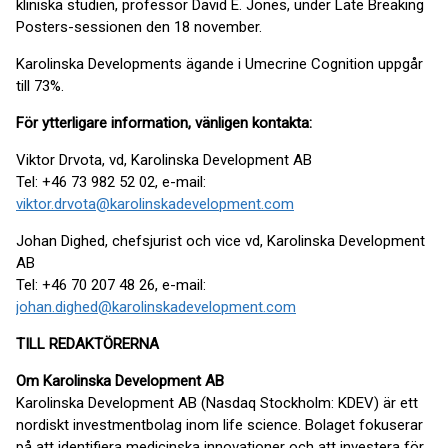
kliniska studien, professor David E. Jones, under Late Breaking
Posters-sessionen den 18 november.
Karolinska Developments ägande i Umecrine Cognition uppgår
till 73%.
För ytterligare information, vänligen kontakta:
Viktor Drvota, vd, Karolinska Development AB
Tel: +46 73 982 52 02, e-mail:
viktor.drvota@karolinskadevelopment.com
Johan Dighed, chefsjurist och vice vd, Karolinska Development
AB
Tel: +46 70 207 48 26, e-mail:
johan.dighed@karolinskadevelopment.com
TILL REDAKTÖRERNA
Om Karolinska Development AB
Karolinska Development AB (Nasdaq Stockholm: KDEV) är ett
nordiskt investmentbolag inom life science. Bolaget fokuserar
på att identifiera medicinska innovationer och att investera för