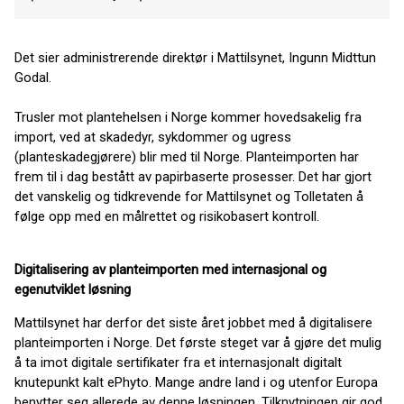
Det sier administrerende direktør i Mattilsynet, Ingunn Midttun
Godal.
Trusler mot plantehelsen i Norge kommer hovedsakelig fra
import, ved at skadedyr, sykdommer og ugress
(planteskadegjørere) blir med til Norge. Planteimporten har
frem til i dag bestått av papirbaserte prosesser. Det har gjort
det vanskelig og tidkrevende for Mattilsynet og Tolletaten å
følge opp med en målrettet og risikobasert kontroll.
Digitalisering av planteimporten med internasjonal og
egenutviklet løsning
Mattilsynet har derfor det siste året jobbet med å digitalisere
planteimporten i Norge. Det første steget var å gjøre det mulig
å ta imot digitale sertifikater fra et internasjonalt digitalt
knutepunkt kalt ePhyto. Mange andre land i og utenfor Europa
benytter seg allerede av denne løsningen. Tilknytningen gir god