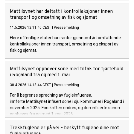
Mattilsynet har deltatt i kontrollaksjoner innen
transport og omsetning av fisk og sjømat
11.5.2026 12:11:40 CEST
|
Pressemelding
Flere offentlige etater har i vinter gjennomført omfattende
kontrollaksjoner innen transport, omsetning og eksport av
fisk og sjømat.
Mattilsynet opphever sone med tiltak for fjørfehold
i Rogaland fra og med 1. mai
30.4.2026 14:18:44 CEST
|
Pressemelding
For å begrense spredning av fugleinfluensa,
innførte Mattilsynet infisert sone i sju kommuner i Rogaland i
november 2025. Forskriften endres, og den infiserte sonen
oppheves fra og med 1. mai 2026.
Trekkfuglene er på vei – beskytt fuglene dine mot
fugleinfluensa