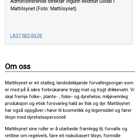
Administrerende direktør Ingunn Midttun Godal i
Mattilsynet (Foto: Mattilsynet).
LAST NED BILDE
Om oss
Mattilsynet er eit statleg, landsdekkjande forvaltingsorgan som
er med på å sikre forbrukarane trygg mat og trygt drikkevatn. Vi
skal fremje folke-, plante- , fiske- og dyrehelse, miljøvennleg
produksjon og etisk forsvarleg hald av fisk og dyr. Mattilsynet
har også oppgåver i høve til kosmetikk og legemiddel og fører
tilsyn med dyrehelsepersonell.
Mattilsynet sine roller er å utarbeide framlegg til, forvalte og
rettleie om regelverk, føre eit risikobasert tilsyn, formidle