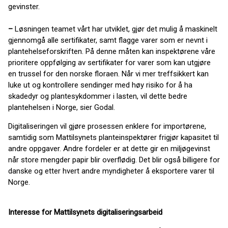
gevinster.
–
Løsningen teamet vårt har utviklet, gjør det mulig å maskinelt
gjennomgå alle sertifikater, samt flagge varer som er nevnt i
plantehelseforskriften. På denne måten kan inspektørene våre
prioritere oppfølging av sertifikater for varer som kan utgjøre
en trussel for den norske floraen. Når vi mer treffsikkert kan
luke ut og kontrollere sendinger med høy risiko for å ha
skadedyr og plantesykdommer i lasten, vil dette bedre
plantehelsen i Norge, sier Godal.
Digitaliseringen vil gjøre prosessen enklere for importørene,
samtidig som Mattilsynets planteinspektører frigjør kapasitet til
andre oppgaver. Andre fordeler er at dette gir en miljøgevinst
når store mengder papir blir overflødig. Det blir også billigere for
danske og etter hvert andre myndigheter å eksportere varer til
Norge.
Interesse for Mattilsynets digitaliseringsarbeid