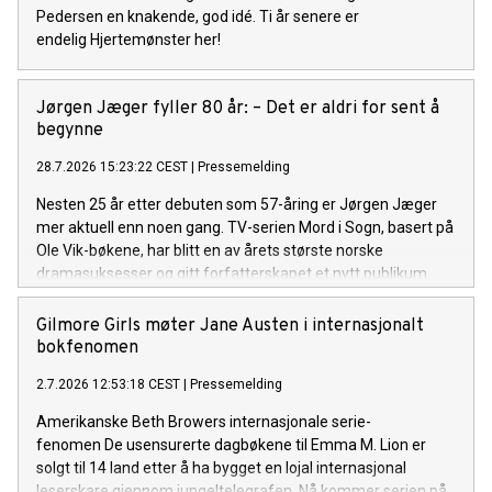
Pedersen en knakende, god idé. Ti år senere er
endelig Hjertemønster her!
Jørgen Jæger fyller 80 år: – Det er aldri for sent å
begynne
28.7.2026 15:23:22 CEST
|
Pressemelding
Nesten 25 år etter debuten som 57-åring er Jørgen Jæger
mer aktuell enn noen gang. TV-serien Mord i Sogn, basert på
Ole Vik-bøkene, har blitt en av årets største norske
dramasuksesser og gitt forfatterskapet et nytt publikum
både i Norge og internasjonalt. Onsdag 29. juli fyller han 80
år.
Gilmore Girls møter Jane Austen i internasjonalt
bokfenomen
2.7.2026 12:53:18 CEST
|
Pressemelding
Amerikanske Beth Browers internasjonale serie-
fenomen De usensurerte dagbøkene til Emma M. Lion er
solgt til 14 land etter å ha bygget en lojal internasjonal
leserskare gjennom jungeltelegrafen. Nå kommer serien på