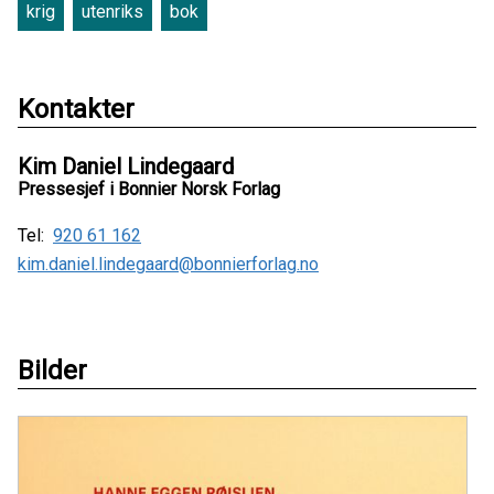
krig
utenriks
bok
Kontakter
Kim Daniel Lindegaard
Pressesjef i Bonnier Norsk Forlag
Tel:
920 61 162
kim.daniel.lindegaard@bonnierforlag.no
Bilder