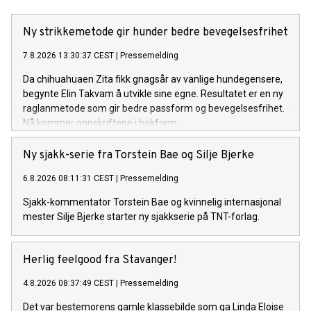
Ny strikkemetode gir hunder bedre bevegelsesfrihet
7.8.2026 13:30:37 CEST
|
Pressemelding
Da chihuahuaen Zita fikk gnagsår av vanlige hundegensere,
begynte Elin Takvam å utvikle sine egne. Resultatet er en ny
raglanmetode som gir bedre passform og bevegelsesfrihet.
Nå kommer oppskriftene i bokform.
Ny sjakk-serie fra Torstein Bae og Silje Bjerke
6.8.2026 08:11:31 CEST
|
Pressemelding
Sjakk-kommentator Torstein Bae og kvinnelig internasjonal
mester Silje Bjerke starter ny sjakkserie på TNT-forlag.
Herlig feelgood fra Stavanger!
4.8.2026 08:37:49 CEST
|
Pressemelding
Det var bestemorens gamle klassebilde som ga Linda Eloise