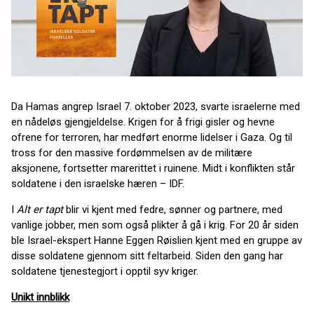
Da Hamas angrep Israel 7. oktober 2023, svarte israelerne med
en nådeløs gjengjeldelse. Krigen for å frigi gisler og hevne
ofrene for terroren, har medført enorme lidelser i Gaza. Og til
tross for den massive fordømmelsen av de militære
aksjonene, fortsetter marerittet i ruinene. Midt i konflikten står
soldatene i den israelske hæren – IDF.
I
Alt er tapt
blir vi kjent med fedre, sønner og partnere, med
vanlige jobber, men som også plikter å gå i krig. For 20 år siden
ble Israel-ekspert Hanne Eggen Røislien kjent med en gruppe av
disse soldatene gjennom sitt feltarbeid. Siden den gang har
soldatene tjenestegjort i opptil syv kriger.
Unikt innblikk