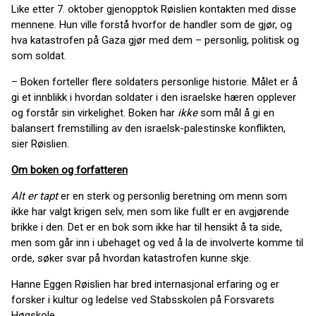
Like etter 7. oktober gjenopptok Røislien kontakten med disse
mennene. Hun ville forstå hvorfor de handler som de gjør, og
hva katastrofen på Gaza gjør med dem – personlig, politisk og
som soldat.
– Boken forteller flere soldaters personlige historie. Målet er å
gi et innblikk i hvordan soldater i den israelske hæren opplever
og forstår sin virkelighet. Boken har
ikke
som mål å gi en
balansert fremstilling av den israelsk-palestinske konflikten,
sier Røislien.
Om boken og forfatteren
Alt er tapt
er en sterk og personlig beretning om menn som
ikke har valgt krigen selv, men som like fullt er en avgjørende
brikke i den. Det er en bok som ikke har til hensikt å ta side,
men som går inn i ubehaget og ved å la de involverte komme til
orde, søker svar på hvordan katastrofen kunne skje.
Hanne Eggen Røislien har bred internasjonal erfaring og er
forsker i kultur og ledelse ved Stabsskolen på Forsvarets
Høgskole.