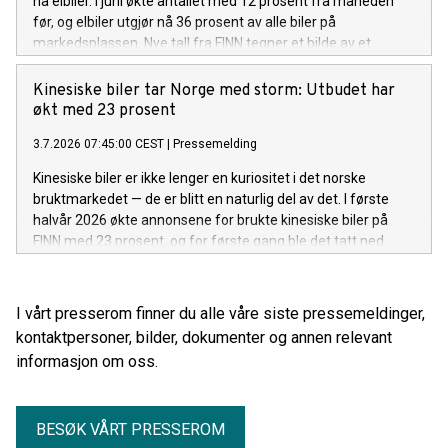
nå elbiler. I juni økte antallet med 12 prosent fra måneden
før, og elbiler utgjør nå 36 prosent av alle biler på
markedsplassen. Nye tall fra FINN tegner et bilde av et
bruktbilmarked i rask endring.
Kinesiske biler tar Norge med storm: Utbudet har
økt med 23 prosent
3.7.2026 07:45:00 CEST
|
Pressemelding
Kinesiske biler er ikke lenger en kuriositet i det norske
bruktmarkedet — de er blitt en naturlig del av det. I første
halvår 2026 økte annonsene for brukte kinesiske biler på
FINN med 23 prosent, og for første gang ble det tatt ned
flere annonser enn det ble lagt ut nye: etterspørselen holder
tritt med det voksende tilbudet. Her er hva tallene forteller.
I vårt presserom finner du alle våre siste pressemeldinger,
kontaktpersoner, bilder, dokumenter og annen relevant
informasjon om oss.
BESØK VÅRT PRESSEROM