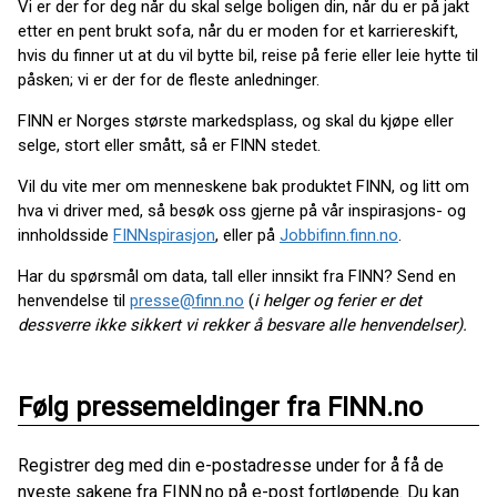
Vi er der for deg når du skal selge boligen din, når du er på jakt
etter en pent brukt sofa, når du er moden for et karriereskift,
hvis du finner ut at du vil bytte bil, reise på ferie eller leie hytte til
påsken; vi er der for de fleste anledninger.
FINN er Norges største markedsplass, og skal du kjøpe eller
selge, stort eller smått, så er FINN stedet.
Vil du vite mer om menneskene bak produktet FINN, og litt om
hva vi driver med, så besøk oss gjerne på vår inspirasjons- og
innholdsside
FINNspirasjon
, eller på
Jobbifinn.finn.no
.
Har du spørsmål om data, tall eller innsikt fra FINN? Send en
henvendelse til
presse@finn.no
(
i helger og ferier er det
dessverre ikke sikkert vi rekker å besvare alle henvendelser).
Følg pressemeldinger fra FINN.no
Registrer deg med din e-postadresse under for å få de
nyeste sakene fra FINN.no på e-post fortløpende. Du kan