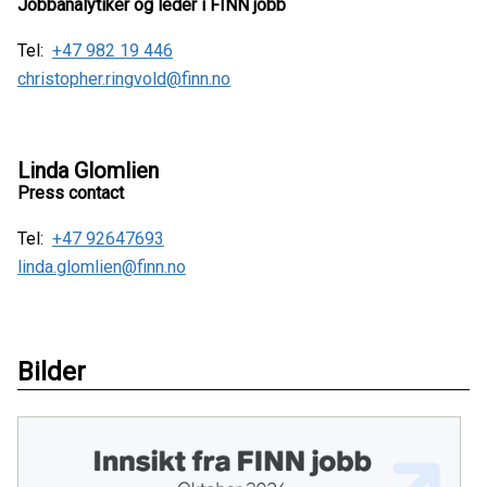
Jobbanalytiker og leder i FINN jobb
Tel:
+47 982 19 446
christopher.ringvold@finn.no
Linda Glomlien
Press contact
Tel:
+47 92647693
linda.glomlien@finn.no
Bilder