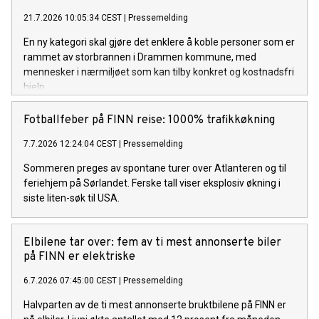
21.7.2026 10:05:34 CEST
|
Pressemelding
En ny kategori skal gjøre det enklere å koble personer som er
rammet av storbrannen i Drammen kommune, med
mennesker i nærmiljøet som kan tilby konkret og kostnadsfri
hjelp.
Fotballfeber på FINN reise: 1000% trafikkøkning
7.7.2026 12:24:04 CEST
|
Pressemelding
Sommeren preges av spontane turer over Atlanteren og til
feriehjem på Sørlandet. Ferske tall viser eksplosiv økning i
siste liten-søk til USA.
Elbilene tar over: fem av ti mest annonserte biler
på FINN er elektriske
6.7.2026 07:45:00 CEST
|
Pressemelding
Halvparten av de ti mest annonserte bruktbilene på FINN er