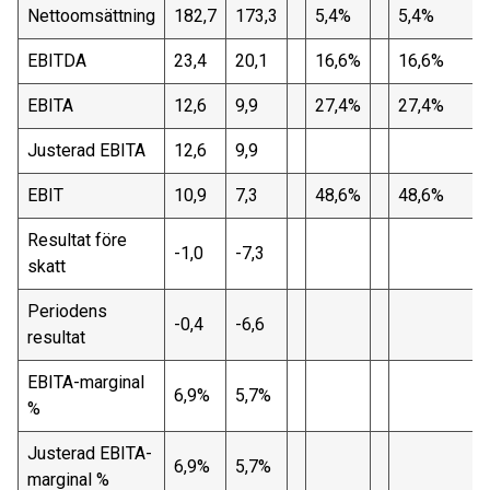
Nettoomsättning
182,7
173,3
5,4%
5,4%
EBITDA
23,4
20,1
16,6%
16,6%
EBITA
12,6
9,9
27,4%
27,4%
Justerad EBITA
12,6
9,9
EBIT
10,9
7,3
48,6%
48,6%
Resultat före
-1,0
-7,3
skatt
Periodens
-0,4
-6,6
resultat
EBITA-marginal
6,9%
5,7%
%
Justerad EBITA-
6,9%
5,7%
marginal %