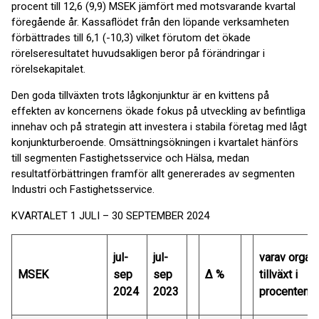
procent till 12,6 (9,9) MSEK jämfört med motsvarande kvartal
föregående år. Kassaflödet från den löpande verksamheten
förbättrades till 6,1 (-10,3) vilket förutom det ökade
rörelseresultatet huvudsakligen beror på förändringar i
rörelsekapitalet.
Den goda tillväxten trots lågkonjunktur är en kvittens på
effekten av koncernens ökade fokus på utveckling av befintliga
innehav och på strategin att investera i stabila företag med lågt
konjunkturberoende. Omsättningsökningen i kvartalet hänförs
till segmenten Fastighetsservice och Hälsa, medan
resultatförbättringen framför allt genererades av segmenten
Industri och Fastighetsservice.
KVARTALET 1 JULI – 30 SEPTEMBER 2024
jul-
jul-
varav organ
MSEK
sep
sep
∆ %
tillväxt i
2024
2023
procentenhe