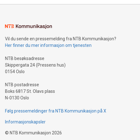
mining.Energy Market Dynamics: Explore how Bitcoin mining
interacts with energy markets.Sustainable Innovations:
Learn about our efforts to promote sustainability in Bitcoin
mining.Sound Money: Discover how tamper-proof currency
can enhance stability.Efficient Payment Rails: See how fast,
neutral payment systems support humanitarian
Vil du sende en pressemelding fra NTB Kommunikasjon?
projects.Carbon Footprint: Compare Bitcoin's environmental
Her finner du mer informasjon om tjenesten
impact with traditional banking. "We're excited to host this
event and dive into the critical topics of Bitcoin
NTB besøksadresse
Skippergata 24 (Pressens hus)
0154 Oslo
NTB postadresse
Boks 6817 St. Olavs plass
N-0130 Oslo
Følg pressemeldinger fra NTB Kommunikasjon på X
Informasjonskapsler
©
NTB Kommunikasjon
2026