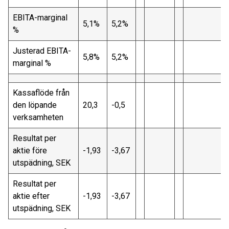
EBITA-marginal
5,1%
5,2%
%
Justerad EBITA-
5,8%
5,2%
marginal %
Kassaflöde från
den löpande
20,3
-0,5
verksamheten
Resultat per
aktie före
-1,93
-3,67
utspädning, SEK
Resultat per
aktie efter
-1,93
-3,67
utspädning, SEK