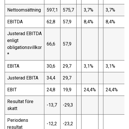
Nettoomsättning
597,1
575,7
3,7%
3,7%
EBITDA
62,8
57,9
8,4%
8,4%
Justerad EBITDA
enligt
66,6
57,9
obligationsvillkor
*
EBITA
30,6
29,7
3,1%
3,1%
Justerad EBITA
34,4
29,7
EBIT
24,8
19,9
24,4%
24,4%
Resultat före
-13,7
-29,3
skatt
Periodens
-12,2
-23,2
resultat