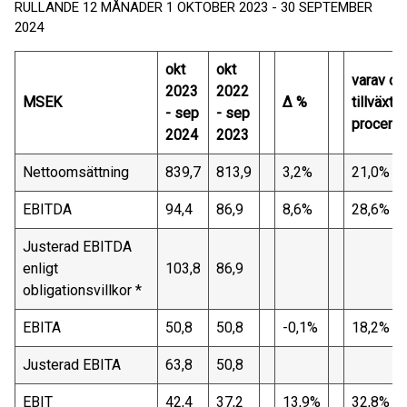
RULLANDE 12 MÅNADER 1 OKTOBER 2023 - 30 SEPTEMBER
2024
okt
okt
varav or
2023
2022
MSEK
∆ %
tillväxt i
- sep
- sep
procente
2024
2023
Nettoomsättning
839,7
813,9
3,2%
21,0%
EBITDA
94,4
86,9
8,6%
28,6%
Justerad EBITDA
enligt
103,8
86,9
obligationsvillkor *
EBITA
50,8
50,8
-0,1%
18,2%
Justerad EBITA
63,8
50,8
EBIT
42,4
37,2
13,9%
32,8%