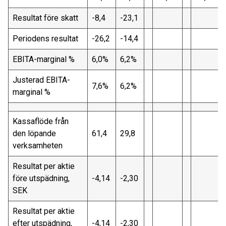
Resultat före skatt
-8,4
-23,1
Periodens resultat
-26,2
-14,4
EBITA-marginal %
6,0%
6,2%
Justerad EBITA-
7,6%
6,2%
marginal %
Kassaflöde från
den löpande
61,4
29,8
verksamheten
Resultat per aktie
före utspädning,
-4,14
-2,30
SEK
Resultat per aktie
efter utspädning,
-4,14
-2,30